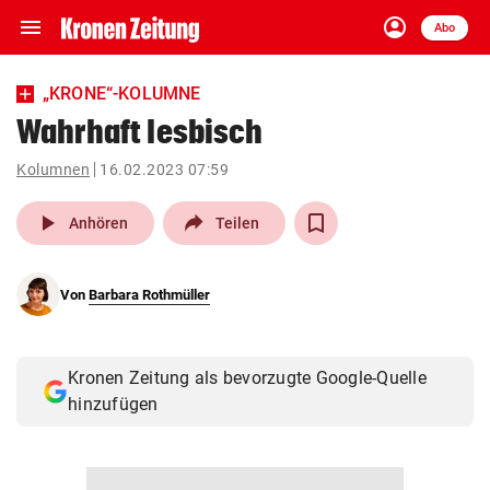
menu
account_circle
Navigation
Anmelden
Abo
close
Schließen
ein-/ausklappen
„KRONE“-KOLUMNE
Abonnieren
Wahrhaft lesbisch
account_circle
arrow_right
Kolumnen
16.02.2023 07:59
Anmelden
play_arrow
Anhören
Teilen
pin_drop
arrow_right
Bundesland auswäh
Wien
bookmark
Von
Barbara Rothmüller
Merkliste
Suchbegriff
Kronen Zeitung als bevorzugte Google-Quelle
search
eingeben
hinzufügen