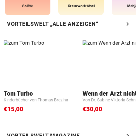
Solitär
Kreuzworträtsel
Mahj
chevron_right
VORTEILSWELT „ALLE ANZEIGEN“
Tom Turbo
Kinderbücher von Thomas Brezina
Von Dr. Sabine Viktoria Schn
€15,00
€30,00
chevron_right
VORTEILSWELT MAGAZINE