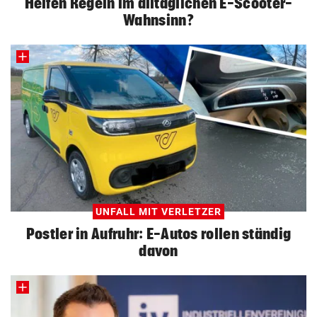
Helfen Regeln im alltäglichen E-Scooter-
Wahnsinn?
UNFALL MIT VERLETZER
Postler in Aufruhr: E-Autos rollen ständig
davon