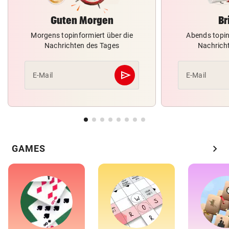
Guten Morgen
Br
Morgens topinformiert über die
Abends topin
Nachrichten des Tages
Nachrich
send
E-Mail
E-Mail
Abschicken
chevron_right
GAMES