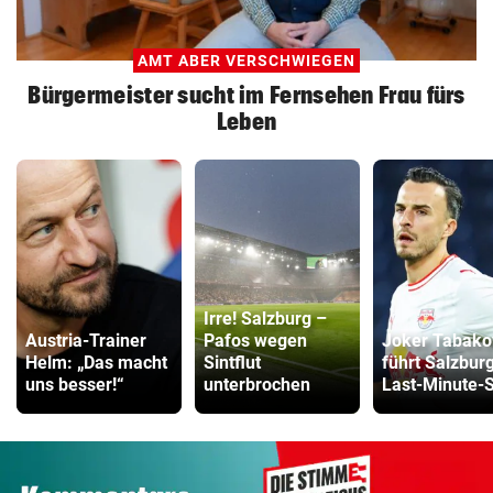
AMT ABER VERSCHWIEGEN
Bürgermeister sucht im Fernsehen Frau fürs
Leben
Irre! Salzburg –
Austria-Trainer
Pafos wegen
Joker Tabako
Helm: „Das macht
Sintflut
führt Salzbur
uns besser!“
unterbrochen
Last-Minute-