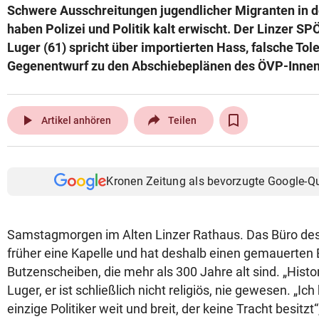
Schwere Ausschreitungen jugendlicher Migranten in 
© Krone Multimedia GmbH & Co KG 2026
haben Polizei und Politik kalt erwischt. Der Linzer S
Muthgasse 2, 1190 Wien
Luger (61) spricht über importierten Hass, falsche Tol
Gegenentwurf zu den Abschiebeplänen des ÖVP-Innen
play_arrow
Artikel anhören
Teilen
Kronen Zeitung als bevorzugte Google-Q
Samstagmorgen im Alten Linzer Rathaus. Das Büro de
früher eine Kapelle und hat deshalb einen gemauerten 
Butzenscheiben, die mehr als 300 Jahre alt sind. „Histor
Luger, er ist schließlich nicht religiös, nie gewesen. „Ic
einzige Politiker weit und breit, der keine Tracht besitzt“