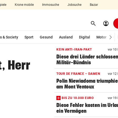
piele
Krone mobile
Immosuche
Jobsuche
Bazar
search
account_circle
Menü aufklappen
Suchen
s & Society
Sport
Gesund
Ausland
Digital
Motor
Wir
KEIN ANTI-IRAN-PAKT
vor 10
len
Diese drei Länder schlosse
t, Herr
Militär-Bündnis
TOUR DE FRANCE – DAMEN
vor 12
Polin Niewiadoma triumphie
am Mont Ventoux
BIS ZU 10.000 EURO
vor 19
Diese Fehler kosten im Urla
ein Vermögen