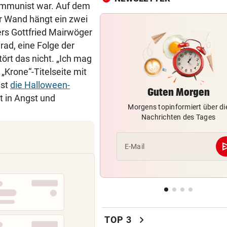
Kommunist war. Auf dem
OBJEKTIVE BEWERTUNGEN?
vor 31
er Wand hängt ein zwei
Polit-Streit um Millionen Eu
ers Gottfried Mairwöger
der Landeskassa
rad, eine Folge der
rt das nicht. „Ich mag
AUSTRIA WIEN
vor 31
e „Krone“-Titelseite mit
Mutiges Hollywood wird zur
ist
die Halloween-
violetten Realität
Guten Morgen
t in Angst und
Morgens topinformiert über di
SCHONUNG ANGESAGT
vor 34
Nachrichten des Tages
Operation bei ÖSV-Skistar
erfolgreich verlaufen!
se
E-Mail
VOR FOOTBALL-MATCH
vor eine
Wikinger entern Museum: „
hat Spaß gemacht!“
31 GRAD IN ITALIEN
vor eine
Mittelmeer erreicht immer
chevron_right
TOP 3
wieder neue Höchstwerte