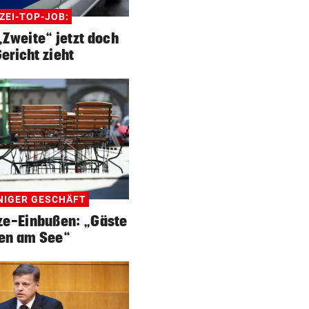
ZEI-TOP-JOB:
Zweite“ jetzt doch
Gericht zieht
NIGER GESCHÄFT
tze-Einbußen: „Gäste
gen am See“