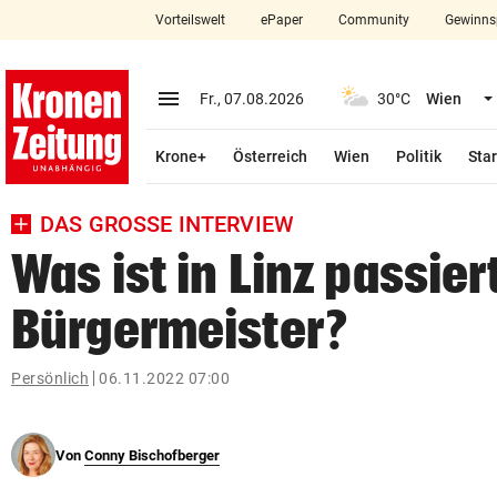
Vorteilswelt
ePaper
Community
Gewinns
close
Schließen
menu
Menü aufklappen
Fr., 07.08.2026
30°C
Wien
Abonnieren
Krone+
Österreich
Wien
Politik
Star
account_circle
arrow_right
Anmelden
DAS GROSSE INTERVIEW
pin_drop
arrow_right
Bundesland auswäh
Wien
Was ist in Linz passier
bookmark
Merkliste
Bürgermeister?
Suchbegriff
Persönlich
06.11.2022 07:00
search
eingeben
Von
Conny Bischofberger