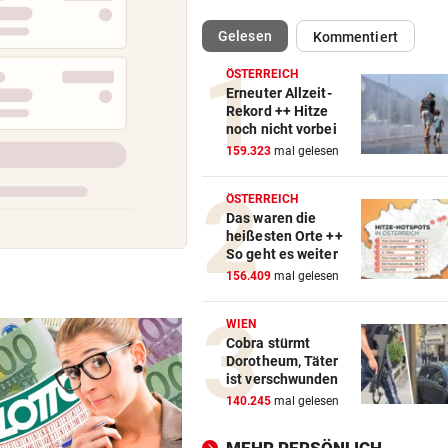
(ausgewählt)
Gelesen
Kommentiert
RADSPORT
vor eine
Gall behauptet Burgos-Füh
ÖSTERREICH
vor dem Schlusstag!
Erneuter Allzeit-
Rekord ++ Hitze
noch nicht vorbei
BEI POLEN-CHALLENGER
vor eine
159.323
mal gelesen
Nervenstarker Schwärzler z
ins Halbfinale ein
ÖSTERREICH
Das waren die
ZANK WÄHREND FERIEN
vor 2
heißesten Orte ++
Geschwister: Warum jetzt so
So geht es weiter
die Fetzen fliegen
156.409
mal gelesen
„WILL NICHT WEINEN“
vor 2
WIEN
Brooks Nader mega hot bei
Cobra stürmt
Dorotheum, Täter
„Baywatch“-Abschluss
ist verschwunden
140.245
mal gelesen
STROMKABEL DURCHTRENNT
vor 2
Deutsche Bahn: Ermittlunge