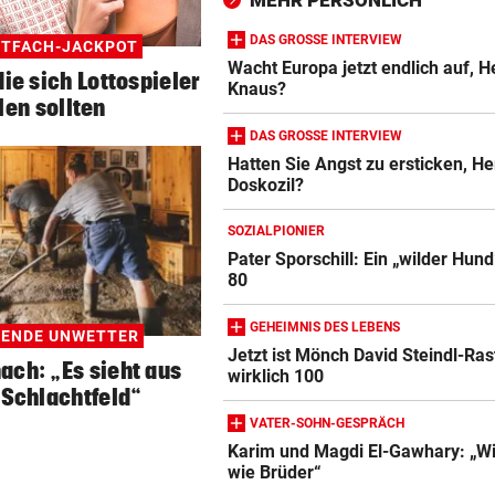
MEHR PERSÖNLICH
nach Sabotageversuch
DAS GROSSE INTERVIEW
HTFACH-JACKPOT
LAIMER IN DER STARTELF
vor 2
Wacht Europa jetzt endlich auf, H
die sich Lottospieler
Bayern bestehen Härtetest
Knaus?
len sollten
gegen England-Klub
DAS GROSSE INTERVIEW
BUNDESLIGA IM TICKER
vor 2
Hatten Sie Angst zu ersticken, He
Doskozil?
SCR Altach gegen WSG Tirol
19.30 Uhr LIVE
SOZIALPIONIER
Pater Sporschill: Ein „wilder Hund
80
GEHEIMNIS DES LEBENS
RENDE UNWETTER
Jetzt ist Mönch David Steindl-Ras
ach: „Es sieht aus
wirklich 100
Schlachtfeld“
VATER-SOHN-GESPRÄCH
Karim und Magdi El-Gawhary: „Wi
wie Brüder“