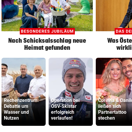
BESONDERES JUBILÄUM
DAS DE
Nach Schicksalsschlag neue
Was Öste
Heimat gefunden
wirkl
Rechenzentrum:
Operation bei
Corinna & Danil
Debatte um
ÖSV-Skistar
ließen sich
Wasser und
erfolgreich
Partnertattoo
Nutzen
verlaufen!
stechen