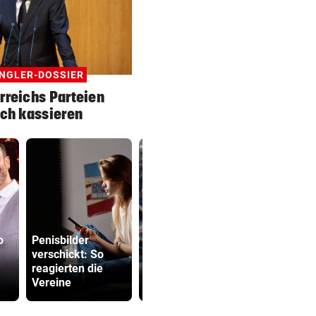
NGLER-DOSSIER
rreichs Parteien
ich kassieren
o
Penisbilder
verschickt: So
Niedrigwasser
ÖBB-Odyss
reagierten die
legte Kriegstote in
„Haben un
Vereine
Budapest frei
sterben las