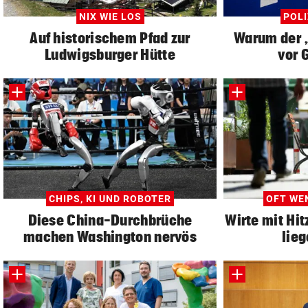
NIX WIE LOS
POLI
Auf historischem Pfad zur
Warum der „
Ludwigsburger Hütte
vor 
CHIPS, KI UND ROBOTER
OFT WE
Diese China-Durchbrüche
Wirte mit Hi
machen Washington nervös
lie