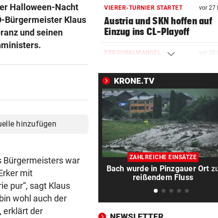
der Halloween-Nacht
VIERER-TURNIER STARTET
vor 27
PÖ-Bürgermeister Klaus
Austria und SKN hoffen auf
Einzug ins CL-Playoff
eranz und seinen
ministers.
PERSONALMANGEL
vor 30
Vorarlbergs Polizei braucht 
Hilfe von außen
KRONE.TV
WK-LEITER RAUSGEWORFEN
vor 30
Aussagen von Thaler sorgen
Gericht für Staunen
uelle hinzufügen
BEQUEM NACH VENEDIG?
vor 30
ÖBB-Odyssee: „Haben uns
ZAHLREICHE EINSÄTZE
s Bürgermeisters war
dumm sterben lassen“
Bach wurde in Pinzgauer Ort z
Erker mit
reißendem Fluss
ie pur“, sagt Klaus
VERHEERENDE UNWETTER
vor 31
h bin wohl auch der
Der Tag danach: „Es sieht a
wie am Schlachtfeld“
, erklärt der
NEWSLETTER