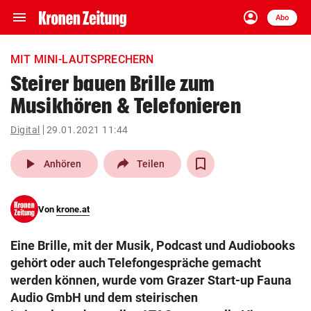
menu
account_circle
Navigation
Anmelden
Abo
close
Schließen
ein-/ausklappen
MIT MINI-LAUTSPRECHERN
Abonnieren
Steirer bauen Brille zum
Musikhören & Telefonieren
account_circle
arrow_right
Anmelden
Digital
29.01.2021 11:44
pin_drop
arrow_right
Bundesland auswäh
Wien
play_arrow
Anhören
Teilen
bookmark
Merkliste
Von
krone.at
Suchbegriff
search
Eine Brille, mit der Musik, Podcast und Audiobooks
eingeben
gehört oder auch Telefongespräche gemacht
werden können, wurde vom Grazer Start-up Fauna
Audio GmbH und dem steirischen