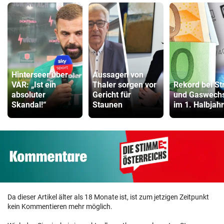
Hinterseer über
Aussagen von
VAR: „Ist ein
Thaler sorgen vor
Rekord bei St
absoluter
Gericht für
und Gaswechs
Skandal!“
Staunen
im 1. Halbjahr
Da dieser Artikel älter als 18 Monate ist, ist zum jetzigen Zeitpunkt
kein Kommentieren mehr möglich.