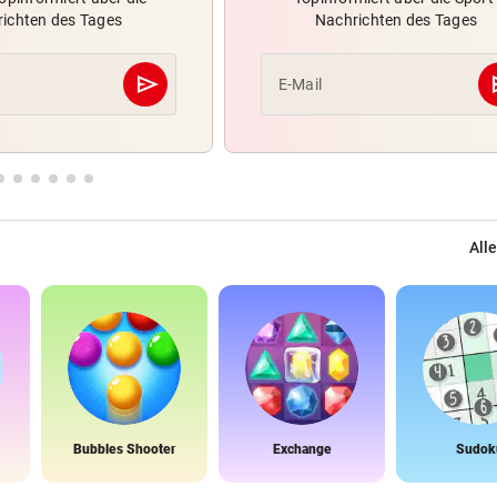
ichten des Tages
Nachrichten des Tages
send
s
E-Mail
Abschicken
Alle
Bubbles Shooter
Exchange
Sudok