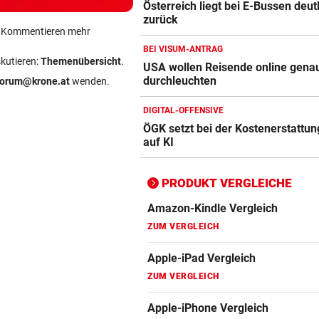
Österreich liegt bei E-Bussen deut
Apple-iPad Vergleich
zurück
ZUM VERGLEICH
ein Kommentieren mehr
BEI VISUM-ANTRAG
Apple-iPhone Vergleich
skutieren:
Themenübersicht
.
USA wollen Reisende online gena
ZUM VERGLEICH
durchleuchten
forum@krone.at
wenden.
Apple Macbook Vergleich
DIGITAL-OFFENSIVE
ÖGK setzt bei der Kostenerstattung
ZUM VERGLEICH
auf KI
Bluetooth Lautsprecher Vergleich
ZUM VERGLEICH
PRODUKT VERGLEICHE
DSL Speedtest
ZUM VERGLEICH
Fernseher Vergleich
ZUM VERGLEICH
Fritz Repeater Vergleich