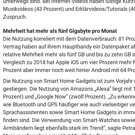
unterwegs sind. Bei Internet-Videos haben lustige Kurz
Musikvideos (43 Prozent) und Erklärvideos/Tutorials (
Zuspruch.
Mehrheit hat mehr als fünf Gigabyte pro Monat
Die Nutzung korreliert mit dem Datenverbrauch: 81 Pro
Vertrag haben auf ihrem Haupthandy ein Datenpaket akt
relative Mehrheit mehr als fünf GB und bis zu zehn GB i
Vergleich zu 2018 hat Apple iOS um vier Prozent mehr Nu
Prozent aber immer noch weit hinter Android mit 64 Pr
Die Nutzung von Smart Home Gadgets ist zum Vorjahr 
gestiegen. Die Nutzung von Amazons „Alexa“ liegt mit 18
Prozent) und „Google Now“ (zwölf Prozent). „Zu erkenne
wie Bluetooth und GPS häufiger wie auch vielseitiger 
Sprachassistenten sowie Smart Home Gadgets in imm
finden sind. Die Verwendung von Smart-Watches sowie 
Armbändern liegt ebenfalls stark im Trend“, sagte Pet