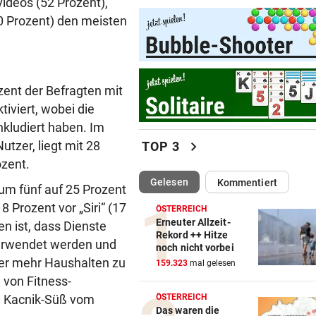
videos (52 Prozent),
Mutiges Hollywood wird zur
40 Prozent) den meisten
violetten Realität
SCHONUNG ANGESAGT
vor ein
Operation bei ÖSV-Skistar
zent der Befragten mit
erfolgreich verlaufen!
iviert, wobei die
nkludiert haben. Im
VOR FOOTBALL-MATCH
vor ein
chevron_right
tzer, liegt mit 28
TOP 3
Wikinger entern Museum: „
hat Spaß gemacht!“
ozent.
(ausgewählt)
Gelesen
Kommentiert
um fünf auf 25 Prozent
31 GRAD IN ITALIEN
vor ein
 Prozent vor „Siri“ (17
ÖSTERREICH
Mittelmeer erreicht immer w
Erneuter Allzeit-
n ist, dass Dienste
neue Höchstwerte
Rekord ++ Hitze
verwendet werden und
noch nicht vorbei
RADSPORT
vor ein
er mehr Haushalten zu
159.323
mal gelesen
Gall behauptet Burgos-Führ
von Fitness-
vor dem Schlusstag!
ÖSTERREICH
ra Kacnik-Süß vom
Das waren die