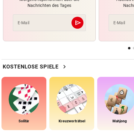
Nachrichten des Tages
Nachr
send
E-Mail
E-Mail
Abschicken
chevron_right
KOSTENLOSE SPIELE
Solitär
Kreuzworträtsel
Mahjong