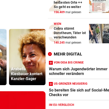
heißesten Orte ++
BEI POLEN-CHALLENGER
vor 
So geht es weiter
Nervenstarker Schwärzler zi
156.409
mal gelesen
ins Halbfinale ein
WIEN
ZANK WÄHREND FERIEN
vor 
Cobra stürmt
Geschwister: Warum jetzt so 
Dorotheum, Täter ist
die Fetzen fliegen
verschwunden
140.245
mal gelesen
„WILL NICHT WEINEN“
vor 
Brooks Nader mega hot bei
MEHR DIGITAL
„Baywatch“-Abschluss
VON OIDA BIS CRINGE
Warum sich Jugendwörter immer
0
Arabella
Energieimport
ÖBB-Odyss
schneller verändern
Kiesbauer kontert
treibt Österreichs
„Haben un
Kanzler-Sager
Handelsdefizit an
sterben las
US-GRENZER NEUGIERIG
So bereiten Sie sich auf Social-M
Checks vor
Amazon-Kindle Vergleich
ZUM VERGLEICH
IM EU-VERGLEICH