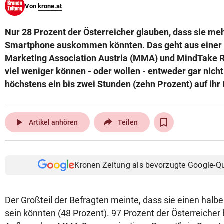
Von
krone.at
© Krone Multimedia GmbH & Co KG 2026
Muthgasse 2, 1190 Wien
Nur 28 Prozent der Österreicher glauben, dass sie me
Smartphone auskommen könnten. Das geht aus einer
Marketing Association Austria (MMA) und MindTake R
viel weniger können - oder wollen - entweder gar nicht
höchstens ein bis zwei Stunden (zehn Prozent) auf ihr
play_arrow
Artikel anhören
Teilen
Kronen Zeitung als bevorzugte Google-Q
Der Großteil der Befragten meinte, dass sie einen halb
sein könnten (48 Prozent). 97 Prozent der Österreicher 