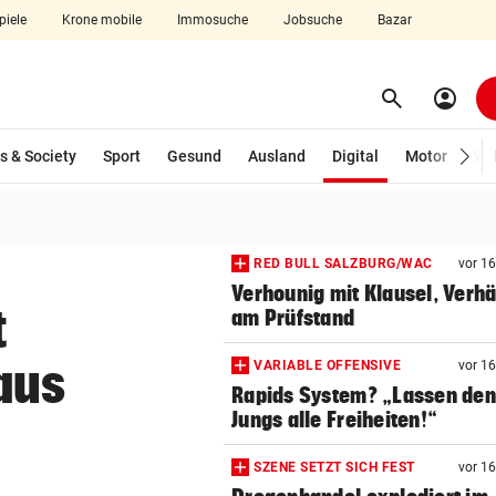
piele
Krone mobile
Immosuche
Jobsuche
Bazar
search
account_circle
Menü aufklappen
Suchen
(ausgewählt)
s & Society
Sport
Gesund
Ausland
Digital
Motor
Wir
len
RED BULL SALZBURG/WAC
vor 1
Verhounig mit Klausel, Verhä
t
am Prüfstand
aus
VARIABLE OFFENSIVE
vor 1
Rapids System? „Lassen de
Jungs alle Freiheiten!“
SZENE SETZT SICH FEST
vor 1