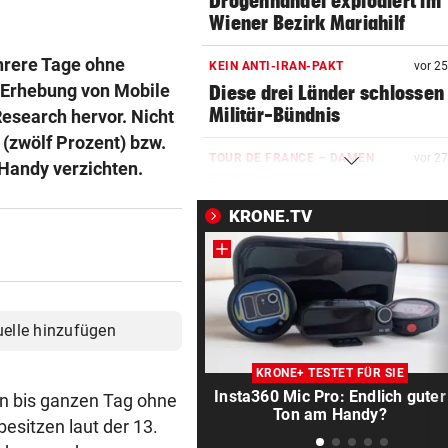
Drogenhandel explodiert im
Wiener Bezirk Mariahilf
hrere Tage ohne
KEIN ANTI-IRAN-PAKT
vor 2
 Erhebung von Mobile
Diese drei Länder schlossen
Militär-Bündnis
esearch hervor. Nicht
 (zwölf Prozent) bzw.
TOUR DE FRANCE – DAMEN
vor 2
 Handy verzichten.
Polin Niewiadoma triumphie
Mont Ventoux
KRONE.TV
BIS ZU 10.000 EURO
vor 3
Diese Fehler kosten im Urlau
Vermögen
uelle hinzufügen
VIERER-TURNIER STARTET
vor 4
Austria und SKN hoffen auf E
KRONE+ TESTET FÜR SIE
ins CL-Playoff
Insta360 Mic Pro: Endlich guter
en bis ganzen Tag ohne
Ton am Handy?
besitzen laut der 13.
PERSONALMANGEL
vor ein