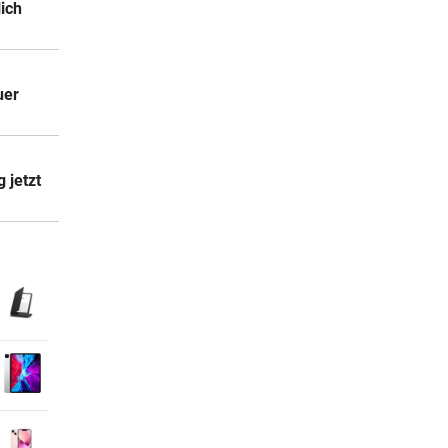
lich
uer
 jetzt