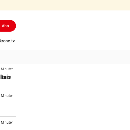
Abo
tschaft
krone.tv
Wissen
Gericht
Kolumnen
Freizeit
Reise
Ti
6 Minuten
ltnis
6 Minuten
n
6 Minuten