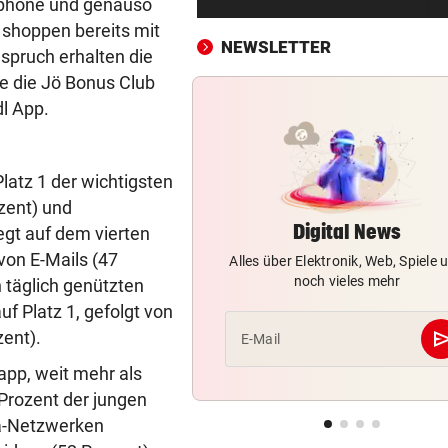
tphone und genauso
Vorarlbergs Polizei braucht j
 shoppen bereits mit
Hilfe von außen
NEWSLETTER
uspruch erhalten die
WK-LEITER RAUSGEWORFEN
vor ein
e die Jö Bonus Club
Aussagen von Thaler sorgen
dl App.
Gericht für Staunen
BEQUEM NACH VENEDIG?
vor ein
latz 1 der wichtigsten
ÖBB-Odyssee: „Haben uns 
ozent) und
sterben lassen“
Digital News
iegt auf dem vierten
von E-Mails (47
Alles über Elektronik, Web, Spiele 
VERHEERENDE UNWETTER
vor ein
noch vieles mehr
 täglich genützten
Der Tag danach: „Es sieht au
am Schlachtfeld“
f Platz 1, gefolgt von
se
zent).
E-Mail
OBJEKTIVE BEWERTUNGEN?
vor ein
app, weit mehr als
Polit-Streit um Millionen Eur
Prozent der jungen
der Landeskassa
ia-Netzwerken
AUSTRIA WIEN
vor ein