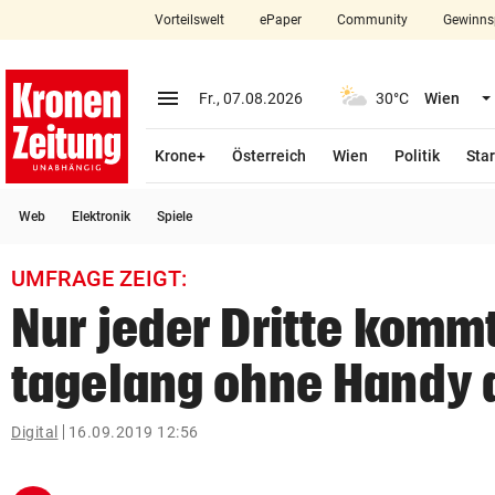
Vorteilswelt
ePaper
Community
Gewinns
close
Schließen
menu
Menü aufklappen
Fr., 07.08.2026
30°C
Wien
Abonnieren
Krone+
Österreich
Wien
Politik
Star
account_circle
arrow_right
Anmelden
Web
Elektronik
Spiele
pin_drop
arrow_right
Bundesland auswäh
Wien
UMFRAGE ZEIGT:
bookmark
Merkliste
Nur jeder Dritte komm
tagelang ohne Handy 
Suchbegriff
search
eingeben
Digital
16.09.2019 12:56