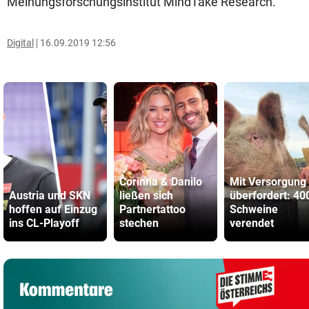
Meinungsforschungsinstitut MindTake Research.
Digital
16.09.2019 12:56
Corinna & Danilo
Mit Versorgung
Austria und SKN
ließen sich
überfordert: 40
hoffen auf Einzug
Partnertattoo
Schweine
ins CL-Playoff
stechen
verendet