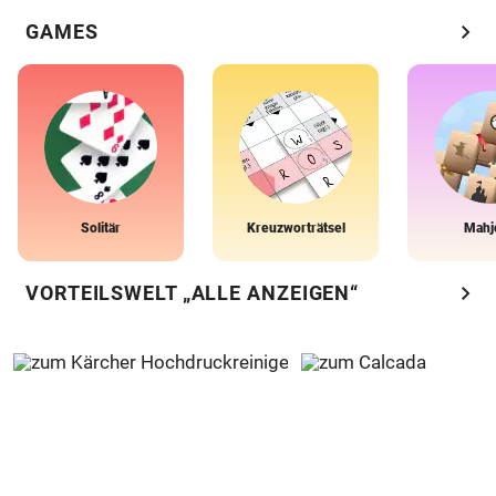
chevron_right
GAMES
Solitär
Kreuzworträtsel
Mahj
chevron_right
VORTEILSWELT „ALLE ANZEIGEN“