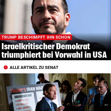
© Krone Multimedia GmbH & Co KG 2026
Muthgasse 2, 1190 Wien
TRUMP BESCHIMPFT IHN SCHON
Israelkritischer Demokrat
triumphiert bei Vorwahl in USA
ALLE ARTIKEL ZU SENAT