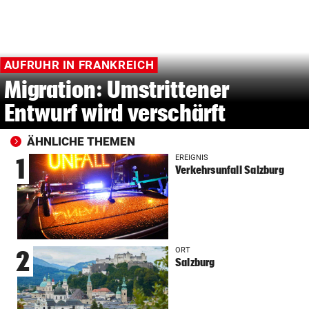
AUFRUHR IN FRANKREICH
Migration: Umstrittener
Entwurf wird verschärft
ÄHNLICHE THEMEN
EREIGNIS
1
Verkehrsunfall Salzburg
ORT
2
Salzburg