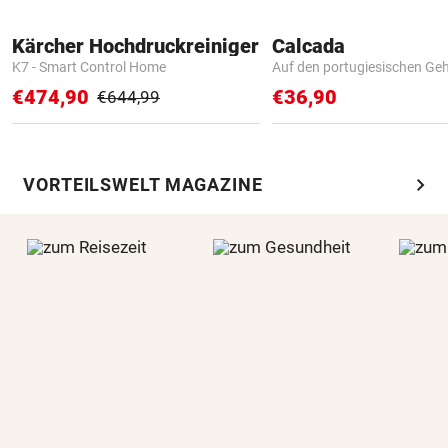
Kärcher Hochdruckreiniger
Calcada
K7 - Smart Control Home
Auf den portugiesischen G
€474,90
€36,90
€644,99
chevron_right
VORTEILSWELT MAGAZINE