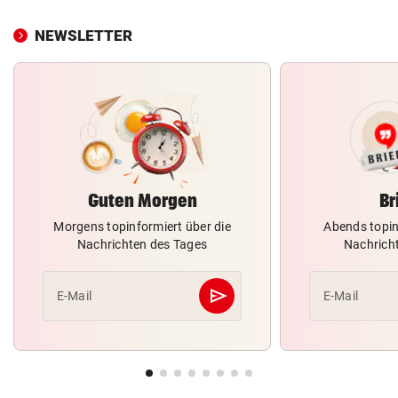
NEWSLETTER
Guten Morgen
Br
Morgens topinformiert über die
Abends topin
Nachrichten des Tages
Nachrich
send
E-Mail
E-Mail
Abschicken