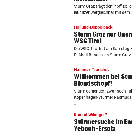
Sturm Graz trägt den inoffizielle
laut Ilzer „vergleichbar mit dem .
Höjlund-Doppelpack
Sturm Graz nur Une
WSG Tirol
Die WSG Tirol hat am Samstag 
Fußball-Bundesliga Sturm Graz 
Hammer-Transfer:
Willkommen bei Stu
Blondschopf!
Sturm dementiert zwar noch - a
Kopenhagen-Stürmer Rasmus Høj
...
Kommt Wikinger?
Stürmersuche im End
Yeboah-Ersatz