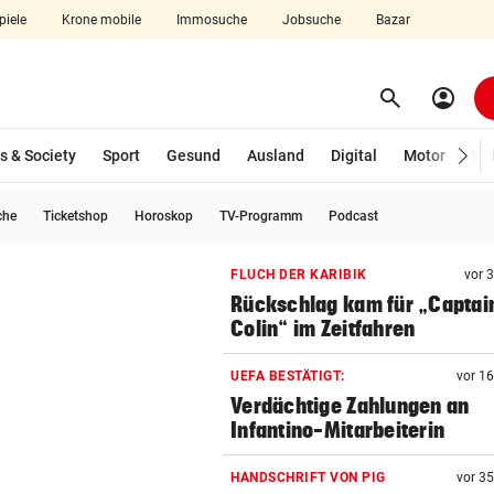
piele
Krone mobile
Immosuche
Jobsuche
Bazar
search
account_circle
Menü aufklappen
Suchen
s & Society
Sport
Gesund
Ausland
Digital
Motor
Wir
che
Ticketshop
Horoskop
TV-Programm
Podcast
len
FLUCH DER KARIBIK
vor 
Rückschlag kam für „Captai
Colin“ im Zeitfahren
UEFA BESTÄTIGT:
vor 1
Verdächtige Zahlungen an
Infantino-Mitarbeiterin
HANDSCHRIFT VON PIG
vor 3