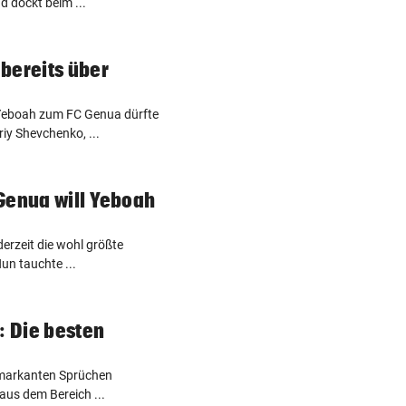
d dockt beim ...
bereits über
Yeboah zum FC Genua dürfte
iy Shevchenko, ...
Genua will Yeboah
 derzeit die wohl größte
un tauchte ...
: Die besten
 markanten Sprüchen
n aus dem Bereich ...