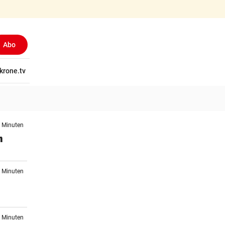
Abo
tschaft
krone.tv
Wissen
Gericht
Kolumnen
Freizeit
Reise
Ti
3 Minuten
n
6 Minuten
5 Minuten