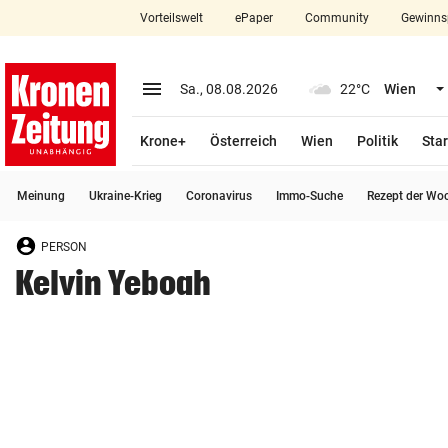
Vorteilswelt
ePaper
Community
Gewinns
close
Schließen
menu
Menü aufklappen
Sa., 08.08.2026
22°C
Wien
Abonnieren
Krone+
Österreich
Wien
Politik
Star
account_circle
arrow_right
Anmelden
Meinung
Ukraine-Krieg
Coronavirus
Immo-Suche
Rezept der Wo
pin_drop
arrow_right
Bundesland auswäh
Wien
PERSON
bookmark
Merkliste
Kelvin Yeboah
Suchbegriff
search
eingeben