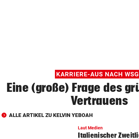
© Krone Multimedia GmbH & Co KG 2026
Muthgasse 2, 1190 Wien
KARRIERE-AUS NACH WSG
Eine (große) Frage des g
Vertrauens
ALLE ARTIKEL ZU KELVIN YEBOAH
Laut Medien
Italienischer Zweitl