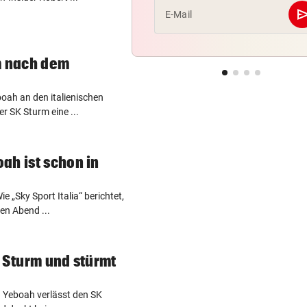
se
E-Mail
m nach dem
oah an den italienischen
er SK Sturm eine ...
ah ist schon in
e „Sky Sport Italia“ berichtet,
en Abend ...
t Sturm und stürmt
vin Yeboah verlässt den SK