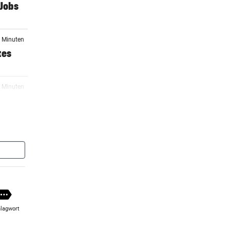
-Jobs
5 Minuten
tes
5 Minuten
ben in
5 Minuten
nk die
6 Minuten
y an
lagwort
6 Minuten