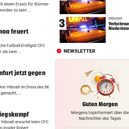
ch einem Ersatz für Stürmer-
MÜHSAME ENERGIEWENDE
vor 
orden zu sein! ...
Heikler Kraftakt: Neue Wind
EREIGNIS
3
brauchen Geduld
Verkehrsun
Niederöste
noa feuert
„KRONE“-KOMMENTAR
vor 
Das Märchen der deutschen
che Fußball-Erstligist CFC
Autobauer
NEWSLETTER
als zwei ...
LANGEWEILE ALS MOTIV
vor 
Jugendbande machte auch v
furt jetzt gegen
Gotteshaus nicht Halt
Kelvin Yeboah im Dress des SK
gemacht, ...
Guten Morgen
Morgens topinformiert über die
tiegskampf
Nachrichten des Tages
n Yeboah erwartet beim CFC
n-Insider Robert ...