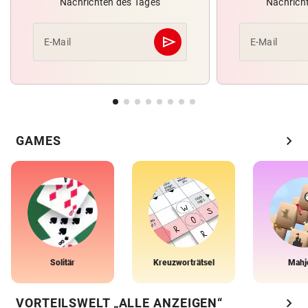
Nachrichten des Tages
Nachrich
send
E-Mail
E-Mail
Abschicken
chevron_right
GAMES
Solitär
Kreuzworträtsel
Mahj
chevron_right
VORTEILSWELT „ALLE ANZEIGEN“