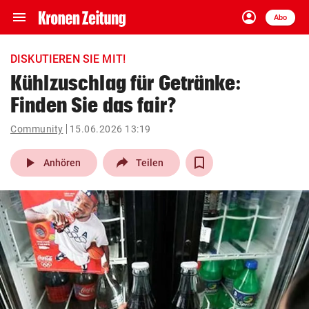
menu
account_circle
Navigation
Anmelden
Abo
close
Schließen
ein-/ausklappen
DISKUTIEREN SIE MIT!
Abonnieren
Kühlzuschlag für Getränke:
Finden Sie das fair?
account_circle
arrow_right
Anmelden
Community
15.06.2026 13:19
pin_drop
arrow_right
Bundesland auswäh
Wien
play_arrow
Anhören
Teilen
bookmark
Merkliste
Suchbegriff
search
eingeben