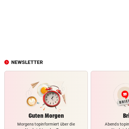
NEWSLETTER
Guten Morgen
Br
Morgens topinformiert über die
Abends topin