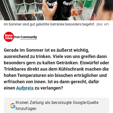
© Krone Multimedia GmbH & Co KG 2026
Muthgasse 2, 1190 Wien
Im Sommer sind gut gekühlte Getränke besonders begehrt.
(Bild: AP)
Von
Community
Gerade im Sommer ist es äußerst wichtig,
ausreichend zu trinken. Viele von uns greifen dann
besonders gern zu kalten Getränken. Eiswürfel oder
Trinkbares direkt aus dem Kühlschrank machen die
hohen Temperaturen ein bisschen erträglicher und
erfrischen von innen. Ist es dann gerecht, dafür
einen
Aufpreis
zu verlangen?
Kronen Zeitung als bevorzugte Google-Quelle
hinzufügen