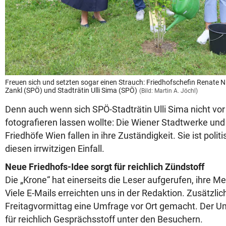
Freuen sich und setzten sogar einen Strauch: Friedhofschefin Renate Nik
Zankl (SPÖ) und Stadträtin Ulli Sima (SPÖ)
(Bild: Martin A. Jöchl)
Denn auch wenn sich SPÖ-Stadträtin Ulli Sima nicht vo
fotografieren lassen wollte: Die Wiener Stadtwerke und
Friedhöfe Wien fallen in ihre Zuständigkeit. Sie ist polit
diesen irrwitzigen Einfall.
Neue Friedhofs-Idee sorgt für reichlich Zündstoff
Die „Krone“ hat einerseits die Leser aufgerufen, ihre M
Viele E-Mails erreichten uns in der Redaktion. Zusätzli
Freitagvormittag eine Umfrage vor Ort gemacht. Der Um
für reichlich Gesprächsstoff unter den Besuchern.