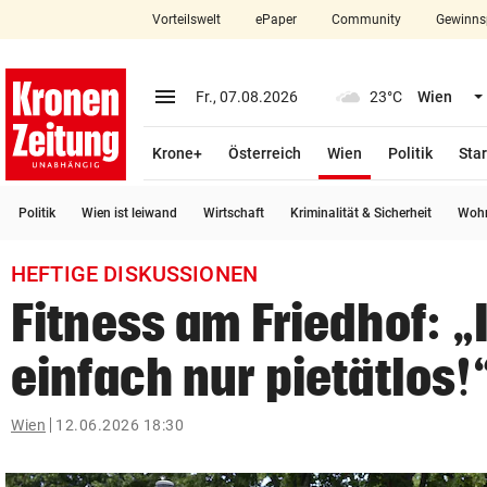
Vorteilswelt
ePaper
Community
Gewinns
close
Schließen
menu
Menü aufklappen
Fr., 07.08.2026
23°C
Wien
Abonnieren
(ausgewählt)
Krone+
Österreich
Wien
Politik
Star
account_circle
arrow_right
Anmelden
Politik
Wien ist leiwand
Wirtschaft
Kriminalität & Sicherheit
Wohn
pin_drop
arrow_right
Bundesland auswäh
Wien
HEFTIGE DISKUSSIONEN
bookmark
Merkliste
Fitness am Friedhof: „
einfach nur pietätlos!
Suchbegriff
search
eingeben
Wien
12.06.2026 18:30