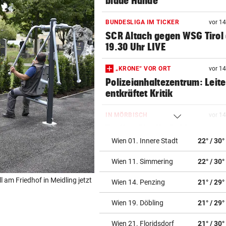
blaue Hände
BUNDESLIGA IM TICKER
vor 1
SCR Altach gegen WSG Tirol
19.30 Uhr LIVE
„KRONE“ VOR ORT
vor 1
Polizeianhaltezentrum: Leite
entkräftet Kritik
IN MÖRBISCH
vor 1
Treffen Sie die Schlagerque
Andrea Berg live
Wien 01. Innere Stadt
22° / 30°
Wien 11. Simmering
22° / 30°
ELTERN SCHLUGEN ALARM
vor 1
Lottogewinner schickte obs
ll am Friedhof in Meidling jetzt
Wien 14. Penzing
21° / 29°
Bilder an Teenager
Wien 19. Döbling
21° / 29°
OKTOBERFEST 2026
vor 1
Leni Klum präsentiert eigen
Wien 21. Floridsdorf
21° / 30°