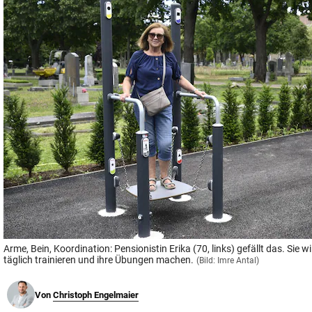
© Krone Multimedia GmbH & Co KG 2026
Muthgasse 2, 1190 Wien
Arme, Bein, Koordination: Pensionistin Erika (70, links) gefällt das. Sie wi
täglich trainieren und ihre Übungen machen.
(Bild: Imre Antal)
Von
Christoph Engelmaier