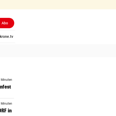
Abo
tschaft
krone.tv
Wissen
Gericht
Kolumnen
Freizeit
Reise
Ti
4 Minuten
infest
4 Minuten
ORF in