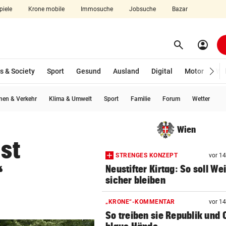
piele
Krone mobile
Immosuche
Jobsuche
Bazar
search
account_circle
Menü aufklappen
Suchen
s & Society
Sport
Gesund
Ausland
Digital
Motor
Wir
en & Verkehr
Klima & Umwelt
Sport
Familie
Forum
Wetter
len
Wien
Ist
STRENGES KONZEPT
vor 1
“
Neustifter Kirtag: So soll We
sicher bleiben
„KRONE“-KOMMENTAR
vor 1
So treiben sie Republik und 