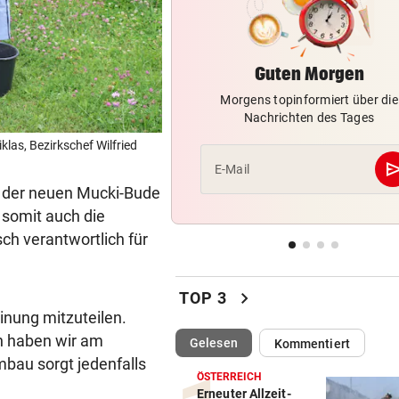
Schmuckhändler Frey Wille
EUROPA-LEAGUE-QUALI
vor 
Guten Morgen
Joker Tabakovic führt Salzbu
Last-Minute-Sieg
Morgens topinformiert über die
Nachrichten des Tages
PALÄSTINENSER GETÖTET
vor 
las, Bezirkschef Wilfried
Erste Anklage gegen Israeli s
se
E-Mail
Gaza-Krieg
r der neuen Mucki-Bude
 somit auch die
STIMMEN ZUM SPIEL
vor 
isch verantwortlich für
Sportboss Katzer: „Fahren
superhappy nach Hause“
chevron_right
TOP 3
einung mitzuteilen.
ch haben wir am
(ausgewählt)
Gelesen
Kommentiert
bau sorgt jedenfalls
ÖSTERREICH
Erneuter Allzeit-