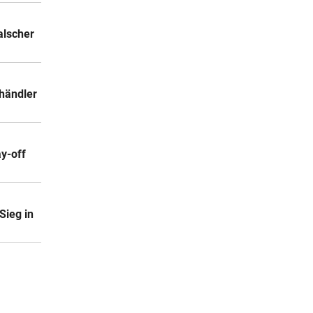
alscher
händler
ay-off
Sieg in