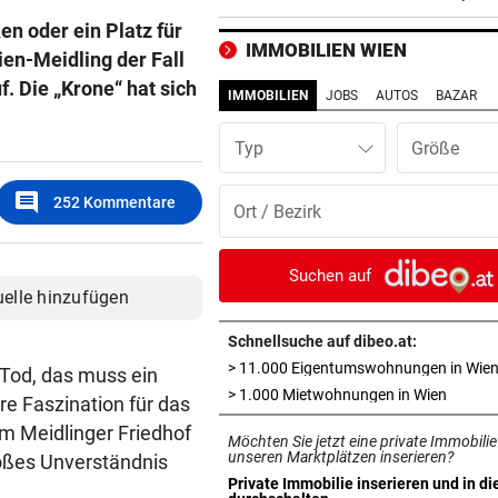
Dirndl-Kollektion
en oder ein Platz für
IMMOBILIEN WIEN
ien-Meidling der Fall
„KRONE“-KOMMENTAR
vor 1
. Die „Krone“ hat sich
Ein Sieg des Antisemitismus
IMMOBILIEN
JOBS
AUTOS
BAZAR
AUF BURG TAGGENBRUNN
vor 1
Typ
„Totale Eskalation“ mit Fitne
Star Sascha Huber
comment
252
Kommentare
WETTLAUF IN EUROPA
vor 1
Wann kommen die Robotaxis
Suchen auf
nach Österreich?
uelle hinzufügen
Schnellsuche auf dibeo.at:
MEGA-PROJEKT WACKELT
vor 1
> 11.000 Eigentumswohnungen in Wie
„Im Ausland rollen sie uns d
 Tod, das muss ein
in neue
> 1.000 Mietwohnungen in Wien
roten Teppich aus“
re Faszination für das
m Meidlinger Friedhof
Möchten Sie jetzt eine private Immobilie
LIVE IN DER METASTADT
vor 
unseren Marktplätzen inserieren?
roßes Unverständnis
Wincent Weiss: Fanliebe und
Private Immobilie inserieren und in di
in neuem Tab öffnen