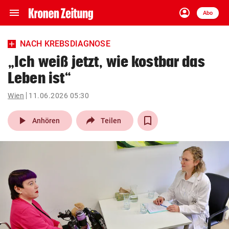
menu
account_circle
Navigation
Anmelden
Abo
close
Schließen
ein-/ausklappen
NACH KREBSDIAGNOSE
Abonnieren
„Ich weiß jetzt, wie kostbar das
Leben ist“
account_circle
arrow_right
Anmelden
Wien
11.06.2026 05:30
pin_drop
arrow_right
Bundesland auswäh
Wien
play_arrow
Anhören
Teilen
bookmark
Merkliste
Suchbegriff
search
eingeben