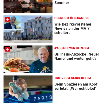
Sommer
POSSE UM ÖFB-CAMPUS
Wie Bezirksvorsteher
Nevrivy an der MA 7
scheitert
4933,33 € VON BLINDEM
Grillhaus-Abzocke: Neuer
Name, und weiter geht‘s
TROTZDEM STARK BEI EM
Beim Spazieren am Kopf
verletzt: „War echt blöd“