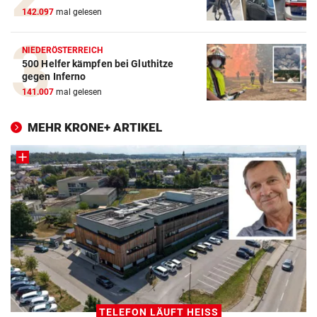
142.097
mal gelesen
NIEDERÖSTERREICH
500 Helfer kämpfen bei Gluthitze
gegen Inferno
141.007
mal gelesen
MEHR KRONE+ ARTIKEL
TELEFON LÄUFT HEISS