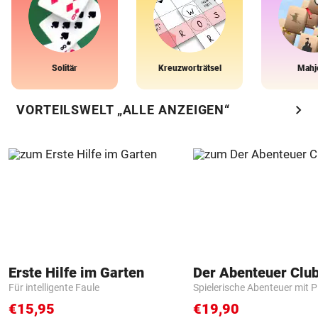
Solitär
Kreuzworträtsel
Mahj
chevron_right
VORTEILSWELT „ALLE ANZEIGEN“
Erste Hilfe im Garten
Der Abenteuer Clu
Für intelligente Faule
Spielerische Abenteuer mit P
€15,95
€19,90