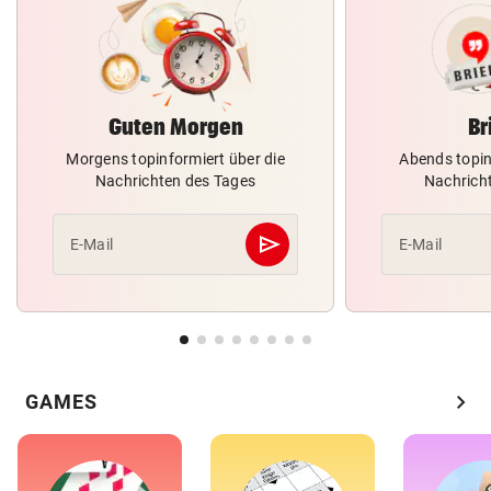
Guten Morgen
Br
Morgens topinformiert über die
Abends topin
Nachrichten des Tages
Nachrich
send
E-Mail
E-Mail
Abschicken
chevron_right
GAMES