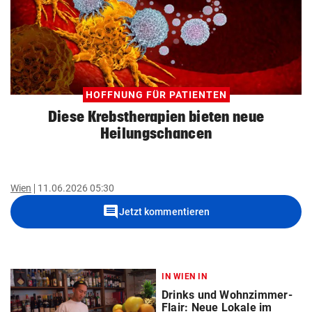
HOFFNUNG FÜR PATIENTEN
Diese Krebstherapien bieten neue
Heilungschancen
Wien
11.06.2026 05:30
comment
Jetzt kommentieren
IN WIEN IN
Drinks und Wohnzimmer-
Flair: Neue Lokale im