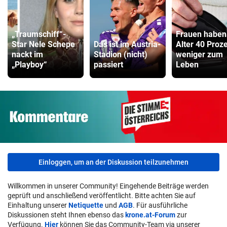
„Traumschiff“-
Frauen haben
Star Nele Schepe
Das ist im Austria-
Alter 40 Proz
nackt im
Stadion (nicht)
weniger zum
„Playboy“
passiert
Leben
Einloggen, um an der Diskussion teilzunehmen
Willkommen in unserer Community! Eingehende Beiträge werden
geprüft und anschließend veröffentlicht. Bitte achten Sie auf
Einhaltung unserer
Netiquette
und
AGB
. Für ausführliche
Diskussionen steht Ihnen ebenso das
krone.at-Forum
zur
Verfügung.
Hier
können Sie das Community-Team via unserer