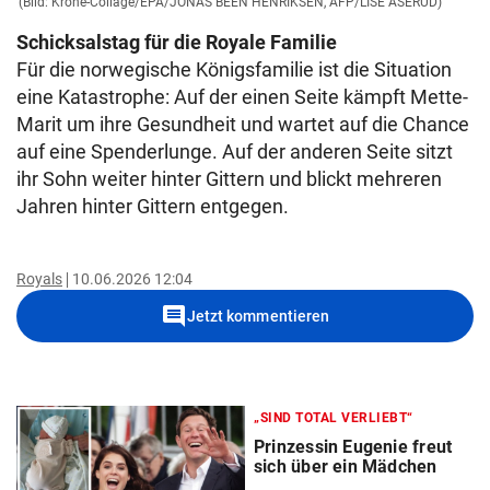
(Bild: Krone-Collage/EPA/JONAS BEEN HENRIKSEN, AFP/LISE ASERUD)
Schicksalstag für die Royale Familie
Für die norwegische Königsfamilie ist die Situation
eine Katastrophe: Auf der einen Seite kämpft Mette-
Marit um ihre Gesundheit und wartet auf die Chance
auf eine Spenderlunge. Auf der anderen Seite sitzt
ihr Sohn weiter hinter Gittern und blickt mehreren
Jahren hinter Gittern entgegen.
Royals
10.06.2026 12:04
comment
Jetzt kommentieren
„SIND TOTAL VERLIEBT“
Prinzessin Eugenie freut
sich über ein Mädchen