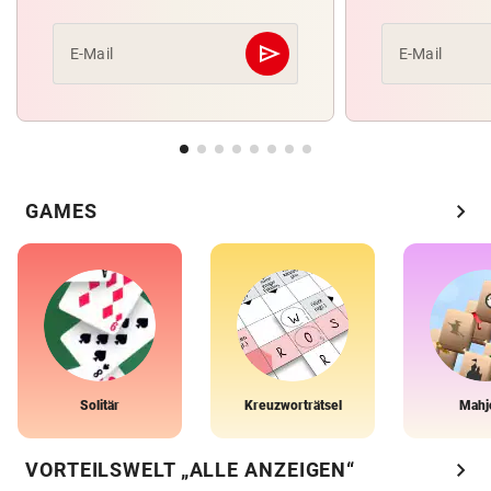
send
E-Mail
E-Mail
Abschicken
chevron_right
GAMES
Solitär
Kreuzworträtsel
Mahj
chevron_right
VORTEILSWELT „ALLE ANZEIGEN“