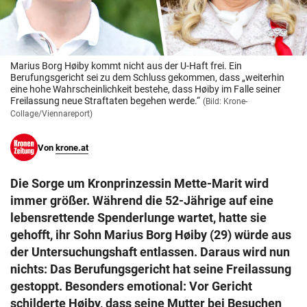
© Krone Multimedia GmbH & Co KG 2026
Muthgasse 2, 1190 Wien
Marius Borg Høiby kommt nicht aus der U-Haft frei. Ein
Berufungsgericht sei zu dem Schluss gekommen, dass „weiterhin
eine hohe Wahrscheinlichkeit bestehe, dass Høiby im Falle seiner
Freilassung neue Straftaten begehen werde.“
(Bild: Krone-
Collage/Viennareport)
Von
krone.at
Die Sorge um Kronprinzessin Mette-Marit wird
immer größer. Während die 52-Jährige auf eine
lebensrettende Spenderlunge wartet, hatte sie
gehofft, ihr Sohn Marius Borg Høiby (29) würde aus
der Untersuchungshaft entlassen. Daraus wird nun
nichts: Das Berufungsgericht hat seine Freilassung
gestoppt. Besonders emotional: Vor Gericht
schilderte Høiby, dass seine Mutter bei Besuchen