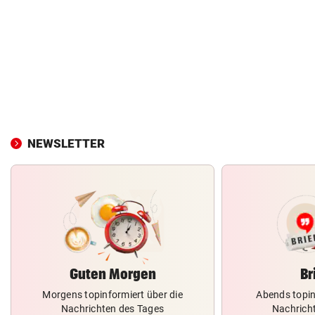
NEWSLETTER
Guten Morgen
Br
Morgens topinformiert über die
Abends topin
Nachrichten des Tages
Nachrich