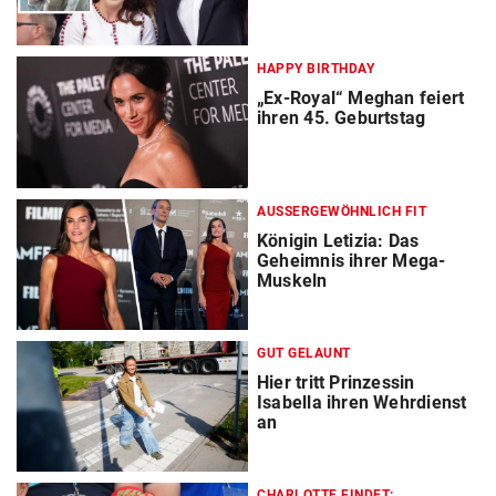
HAPPY BIRTHDAY
„Ex-Royal“ Meghan feiert
ihren 45. Geburtstag
AUSSERGEWÖHNLICH FIT
Königin Letizia: Das
Geheimnis ihrer Mega-
Muskeln
GUT GELAUNT
Hier tritt Prinzessin
Isabella ihren Wehrdienst
an
CHARLOTTE FINDET: