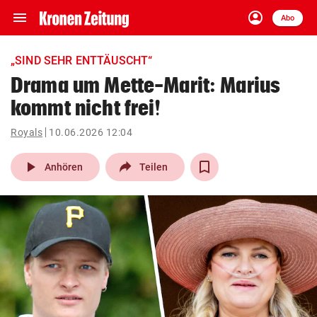
menu
account_circle
Navigation
Anmelden
Abo
close
Schließen
ein-/ausklappen
„SIND SEHR ENTTÄUSCHT“
Abonnieren
Drama um Mette-Marit: Marius
kommt nicht frei!
account_circle
arrow_right
Anmelden
Royals
10.06.2026 12:04
pin_drop
arrow_right
Bundesland auswäh
Wien
play_arrow
Anhören
Teilen
bookmark
Merkliste
Suchbegriff
search
eingeben