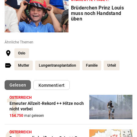
Brüderchen Prinz Louis
muss noch Handstand
üben
Ähnliche Themen
Oslo
Mutter
Lungentransplantation
Familie
Urteil
(ausgewählt)
Gelesen
Kommentiert
ÖSTERREICH
Erneuter Allzeit-Rekord ++ Hitze noch
nicht vorbei
154.750
mal gelesen
ÖSTERREICH