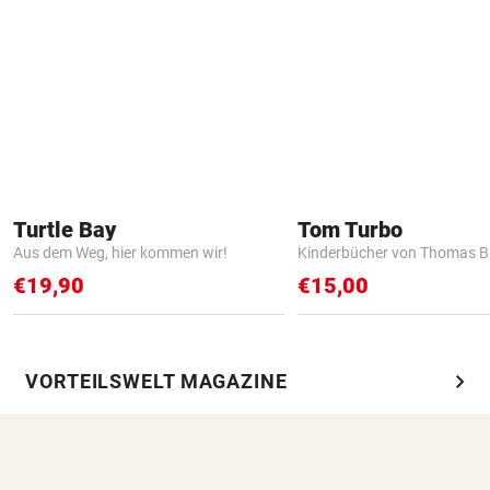
Turtle Bay
Tom Turbo
Aus dem Weg, hier kommen wir!
Kinderbücher von Thomas B
€19,90
€15,00
chevron_right
VORTEILSWELT MAGAZINE