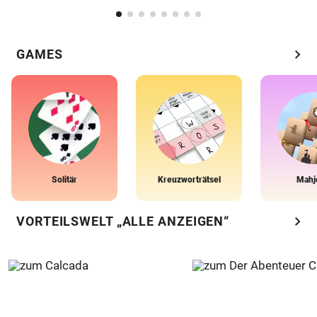
chevron_right
GAMES
Solitär
Kreuzworträtsel
Mahj
chevron_right
VORTEILSWELT „ALLE ANZEIGEN“