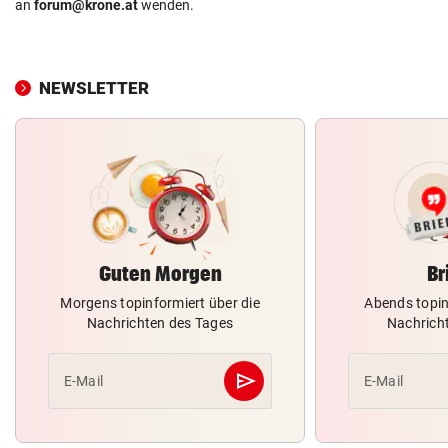
an
forum@krone.at
wenden.
NEWSLETTER
Guten Morgen
Br
Morgens topinformiert über die
Abends topin
Nachrichten des Tages
Nachrich
send
E-Mail
E-Mail
Abschicken