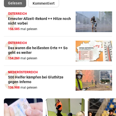
(ausgewählt)
Gelesen
Kommentiert
ÖSTERREICH
Erneuter Allzeit-Rekord ++ Hitze noch
nicht vorbei
156.585
mal gelesen
ÖSTERREICH
Das waren die heißesten Orte ++ So
geht es weiter
154.260
mal gelesen
NIEDERÖSTERREICH
500 Helfer kämpfen bei Gluthitze
gegen Inferno
136.988
mal gelesen