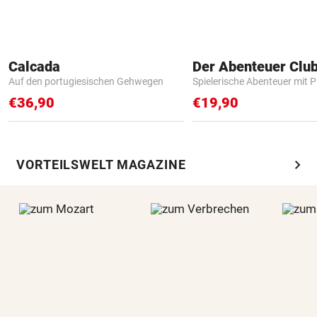
Calcada
Der Abenteuer Clu
Auf den portugiesischen Gehwegen
Spielerische Abenteuer mit P
€36,90
€19,90
chevron_right
VORTEILSWELT MAGAZINE