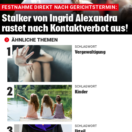
FESTNAHME DIREKT NACH GERICHTSTERMIN:
Stalker von Ingrid Alexandra
rastet nach Kontaktverbot aus!
ÄHNLICHE THEMEN
SCHLAGWORT
1
Vergewaltigung
SCHLAGWORT
2
Kinder
SCHLAGWORT
3
Urteil