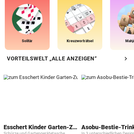
Solitär
Kreuzworträtsel
Mahj
chevron_right
VORTEILSWELT „ALLE ANZEIGEN“
Esschert Kinder Garten-Zubehör
Asobu-Bestie-Trin
Schürze und Gartengerätetasche
In 3 unterschiedlichen Desig