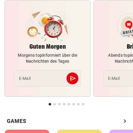
Guten Morgen
Br
Morgens topinformiert über die
Abends topin
Nachrichten des Tages
Nachrich
send
E-Mail
E-Mail
Abschicken
chevron_right
GAMES