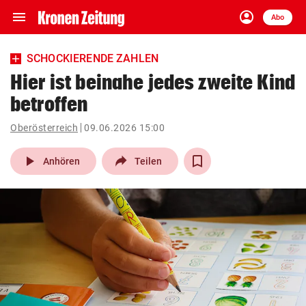
menu
account_circle
Navigation
Anmelden
Abo
close
Schließen
ein-/ausklappen
SCHOCKIERENDE ZAHLEN
Abonnieren
Hier ist beinahe jedes zweite Kind
betroffen
account_circle
arrow_right
Anmelden
Oberösterreich
09.06.2026 15:00
pin_drop
arrow_right
Bundesland auswäh
Wien
play_arrow
Anhören
Teilen
bookmark
Merkliste
Suchbegriff
search
eingeben