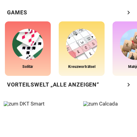
chevron_right
GAMES
Solitär
Kreuzworträtsel
Mahj
chevron_right
VORTEILSWELT „ALLE ANZEIGEN“