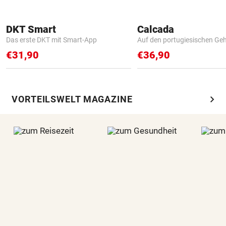
DKT Smart
Calcada
Das erste DKT mit Smart-App
Auf den portugiesischen G
€31,90
€36,90
chevron_right
VORTEILSWELT MAGAZINE