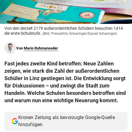
© Krone Multimedia GmbH & Co KG 2026
Muthgasse 2, 1190 Wien
Von den derzeit 2179 außerordentlichen Schülern besuchen 1414
die erste Schulstufe.
(Bild: Pressefoto Scharinger/Daniel Scharinger)
Von
Mario Ruhmanseder
Fast jedes zweite Kind betroffen: Neue Zahlen
zeigen, wie stark die Zahl der außerordentlichen
Schüler in Linz gestiegen ist. Die Entwicklung sorgt
für Diskussionen – und zwingt die Stadt zum
Handeln. Welche Schulen besonders betroffen sind
und warum nun eine wichtige Neuerung kommt.
Kronen Zeitung als bevorzugte Google-Quelle
hinzufügen