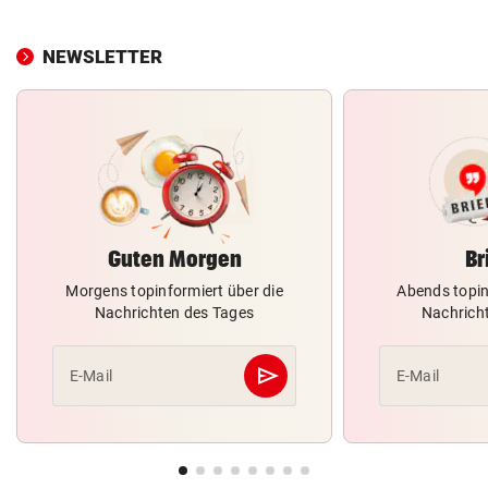
NEWSLETTER
Guten Morgen
Br
Morgens topinformiert über die
Abends topin
Nachrichten des Tages
Nachrich
send
E-Mail
E-Mail
Abschicken