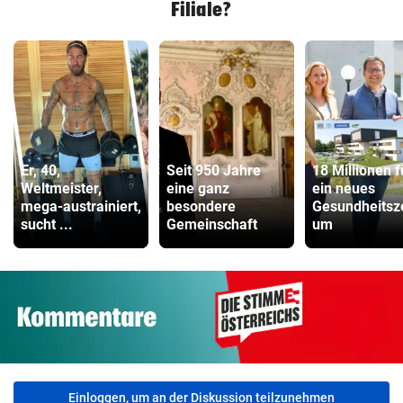
Filiale?
Er, 40,
Seit 950 Jahre
18 Millionen f
Weltmeister,
eine ganz
ein neues
mega-austrainiert,
besondere
Gesundheitsz
sucht ...
Gemeinschaft
um
Einloggen, um an der Diskussion teilzunehmen