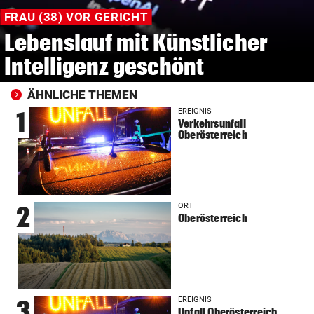
FRAU (38) VOR GERICHT
Lebenslauf mit Künstlicher
Intelligenz geschönt
ÄHNLICHE THEMEN
EREIGNIS
1
Verkehrsunfall
Oberösterreich
ORT
2
Oberösterreich
EREIGNIS
3
Unfall Oberösterreich