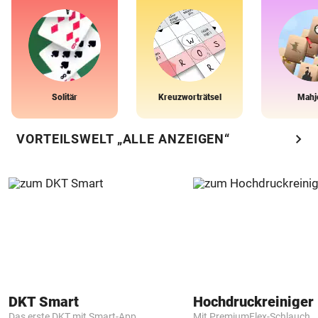
Solitär
Kreuzworträtsel
Mahj
chevron_right
VORTEILSWELT „ALLE ANZEIGEN“
DKT Smart
Hochdruckreiniger 
Das erste DKT mit Smart-App
Mit PremiumFlex-Schlauch