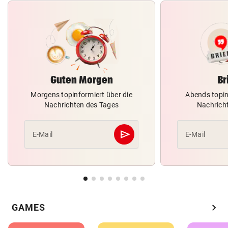
Guten Morgen
Br
Morgens topinformiert über die
Abends topin
Nachrichten des Tages
Nachrich
send
E-Mail
E-Mail
Abschicken
chevron_right
GAMES