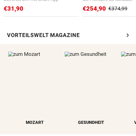
€31,90
€254,90
€374,99
chevron_right
VORTEILSWELT MAGAZINE
MOZART
GESUNDHEIT