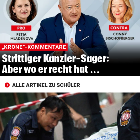
© Krone Multimedia GmbH & Co KG 2026
Muthgasse 2, 1190 Wien
„KRONE“-KOMMENTARE
Strittiger Kanzler-Sager:
Aber wo er recht hat ...
ALLE ARTIKEL ZU SCHÜLER