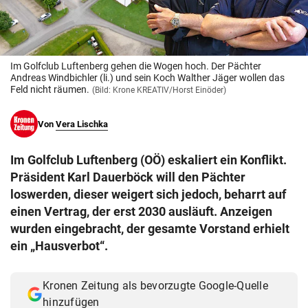
© Krone Multimedia GmbH & Co KG 2026
Muthgasse 2, 1190 Wien
Im Golfclub Luftenberg gehen die Wogen hoch. Der Pächter
Andreas Windbichler (li.) und sein Koch Walther Jäger wollen das
Feld nicht räumen.
(Bild: Krone KREATIV/Horst Einöder)
Von
Vera Lischka
Im Golfclub Luftenberg (OÖ) eskaliert ein Konflikt.
Präsident Karl Dauerböck will den Pächter
loswerden, dieser weigert sich jedoch, beharrt auf
einen Vertrag, der erst 2030 ausläuft. Anzeigen
wurden eingebracht, der gesamte Vorstand erhielt
ein „Hausverbot“.
Kronen Zeitung als bevorzugte Google-Quelle
hinzufügen