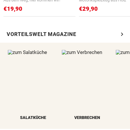
€19,90
€29,90
chevron_right
VORTEILSWELT MAGAZINE
SALATKÜCHE
VERBRECHEN