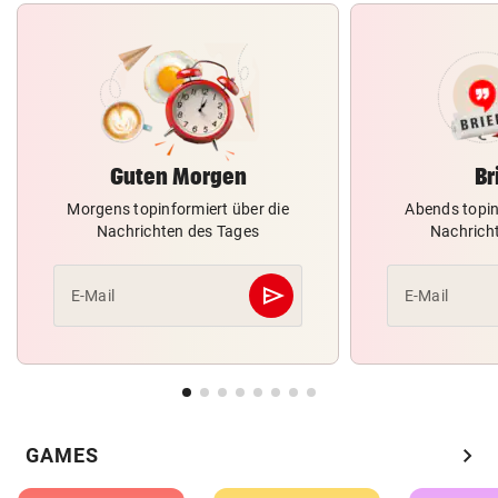
Guten Morgen
Br
Morgens topinformiert über die
Abends topin
Nachrichten des Tages
Nachrich
send
E-Mail
E-Mail
Abschicken
chevron_right
GAMES