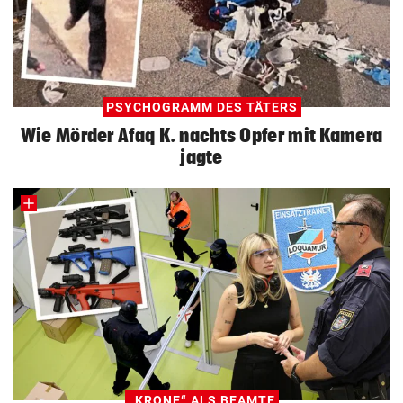
PSYCHOGRAMM DES TÄTERS
Wie Mörder Afaq K. nachts Opfer mit Kamera
jagte
„KRONE“ ALS BEAMTE