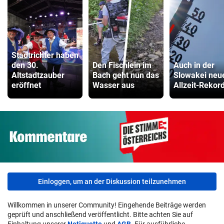
Stadtrichter haben
den 30.
Den Fischlein im
Auch in der
Altstadtzauber
Bach geht nun das
Slowakei neu
eröffnet
Wasser aus
Allzeit-Rekor
Einloggen, um an der Diskussion teilzunehmen
Willkommen in unserer Community! Eingehende Beiträge werden
geprüft und anschließend veröffentlicht. Bitte achten Sie auf
Einhaltung unserer
Netiquette
und
AGB
. Für ausführliche