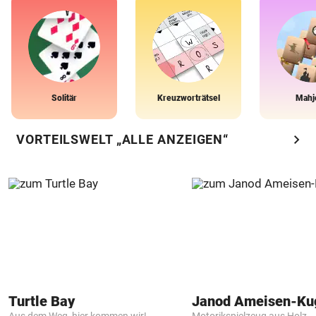
Solitär
Kreuzworträtsel
Mahj
chevron_right
VORTEILSWELT „ALLE ANZEIGEN“
Turtle Bay
Janod Ameisen-Ku
Aus dem Weg, hier kommen wir!
Motorikspielzeug aus Holz