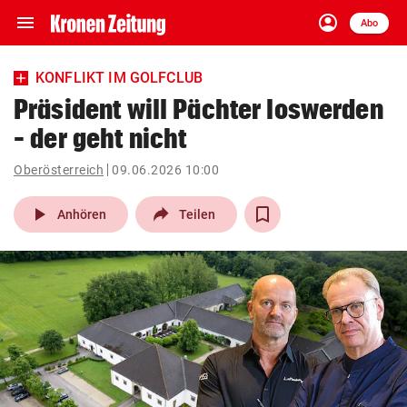
menu
account_circle
Navigation
Anmelden
Abo
close
Schließen
ein-/ausklappen
KONFLIKT IM GOLFCLUB
Abonnieren
Präsident will Pächter loswerden
– der geht nicht
account_circle
arrow_right
Anmelden
Oberösterreich
09.06.2026 10:00
pin_drop
arrow_right
Bundesland auswäh
Wien
play_arrow
Anhören
Teilen
bookmark
Merkliste
Suchbegriff
search
eingeben