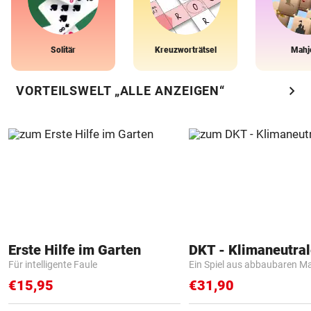
Solitär
Kreuzworträtsel
Mahj
chevron_right
VORTEILSWELT „ALLE ANZEIGEN“
Erste Hilfe im Garten
Für intelligente Faule
Ein Spiel aus abbaubaren Ma
€15,95
€31,90