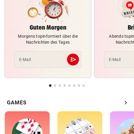
Guten Morgen
Br
Morgens topinformiert über die
Abends topin
Nachrichten des Tages
Nachrich
send
E-Mail
E-Mail
Abschicken
chevron_right
GAMES