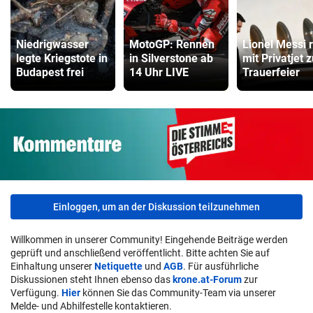
Niedrigwasser
MotoGP: Rennen
Lionel Messi r
legte Kriegstote in
in Silverstone ab
mit Privatjet z
Budapest frei
14 Uhr LIVE
Trauerfeier
Einloggen, um an der Diskussion teilzunehmen
Willkommen in unserer Community! Eingehende Beiträge werden
geprüft und anschließend veröffentlicht. Bitte achten Sie auf
Einhaltung unserer
Netiquette
und
AGB
. Für ausführliche
Diskussionen steht Ihnen ebenso das
krone.at-Forum
zur
Verfügung.
Hier
können Sie das Community-Team via unserer
Melde- und Abhilfestelle kontaktieren.