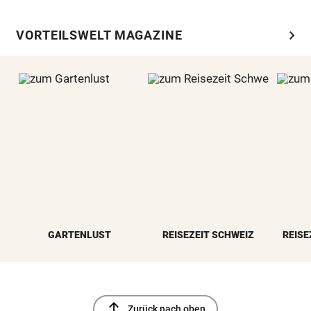
chevron_right
VORTEILSWELT MAGAZINE
GARTENLUST
REISEZEIT SCHWEIZ
REISE
north
Zurück nach oben