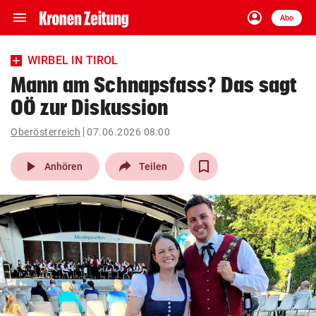
menu
account_circle
Navigation
Anmelden
Abo
close
Schließen
ein-/ausklappen
WIRBEL IN TIROL
Abonnieren
Mann am Schnapsfass? Das sagt
OÖ zur Diskussion
account_circle
arrow_right
Anmelden
Oberösterreich
07.06.2026 08:00
pin_drop
arrow_right
Bundesland auswäh
Wien
play_arrow
Anhören
Teilen
bookmark
Merkliste
Suchbegriff
search
eingeben