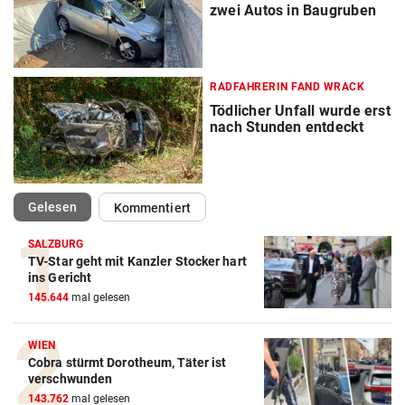
zwei Autos in Baugruben
RADFAHRERIN FAND WRACK
Tödlicher Unfall wurde erst
nach Stunden entdeckt
(ausgewählt)
Gelesen
Kommentiert
SALZBURG
TV-Star geht mit Kanzler Stocker hart
ins Gericht
145.644
mal gelesen
WIEN
Cobra stürmt Dorotheum, Täter ist
verschwunden
143.762
mal gelesen