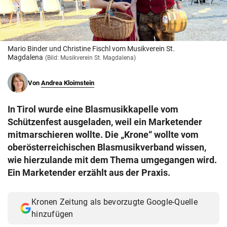
© Krone Multimedia GmbH & Co KG 2026
Muthgasse 2, 1190 Wien
Mario Binder und Christine Fischl vom Musikverein St.
Magdalena
(Bild: Musikverein St. Magdalena)
Von
Andrea Kloimstein
In Tirol wurde eine Blasmusikkapelle vom
Schützenfest ausgeladen, weil ein Marketender
mitmarschieren wollte. Die „Krone“ wollte vom
oberösterreichischen Blasmusikverband wissen,
wie hierzulande mit dem Thema umgegangen wird.
Ein Marketender erzählt aus der Praxis.
Kronen Zeitung als bevorzugte Google-Quelle
hinzufügen