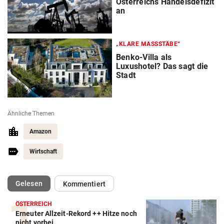
Österreichs Handelsdefizit
an
„KLARE MASSSTÄBE“
Benko-Villa als
Luxushotel? Das sagt die
Stadt
Ähnliche Themen
Amazon
Wirtschaft
(ausgewählt)
Gelesen
Kommentiert
ÖSTERREICH
Erneuter Allzeit-Rekord ++ Hitze noch
nicht vorbei