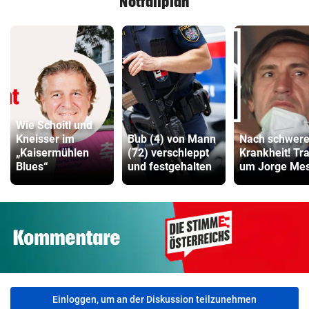
Notfallplan
Wie Schoitl und
Kneisser im
Bub (4) von Mann
Nach schwere
„Kaisermühlen
(72) verschleppt
Krankheit! Tr
Blues“
und festgehalten
um Jorge Mes
Einloggen, um an der Diskussion teilzunehmen