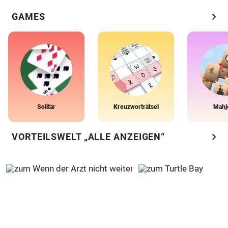
chevron_right
GAMES
Solitär
Kreuzworträtsel
Mahj
chevron_right
VORTEILSWELT „ALLE ANZEIGEN“