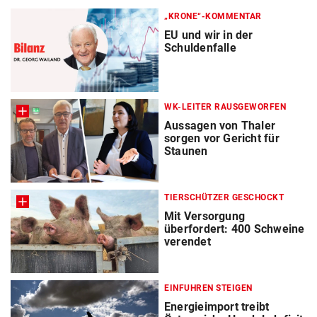
„KRONE“-KOMMENTAR
EU und wir in der
Schuldenfalle
WK-LEITER RAUSGEWORFEN
Aussagen von Thaler
sorgen vor Gericht für
Staunen
TIERSCHÜTZER GESCHOCKT
Mit Versorgung
überfordert: 400 Schweine
verendet
EINFUHREN STEIGEN
Energieimport treibt