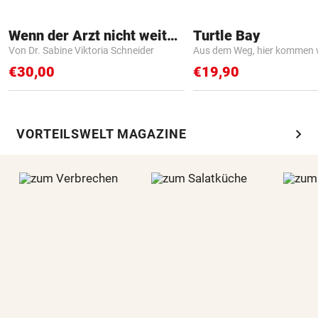
Wenn der Arzt nicht weiter weiß
Turtle Bay
Von Dr. Sabine Viktoria Schneider
Aus dem Weg, hier kommen w
€30,00
€19,90
chevron_right
VORTEILSWELT MAGAZINE