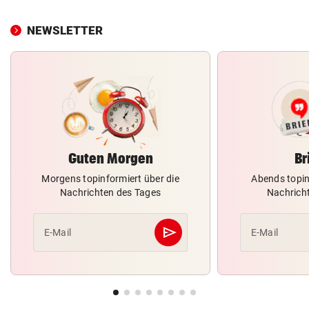
NEWSLETTER
Guten Morgen
Br
Morgens topinformiert über die
Abends topin
Nachrichten des Tages
Nachrich
send
E-Mail
E-Mail
Abschicken