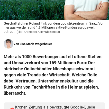
© Krone Multimedia GmbH & Co KG 2026
Muthgasse 2, 1190 Wien
Geschäftsführer Roland Fink vor dem Logistikzentrum in Saaz: Von
hier aus werden rund 1,3 Millionen aktive Kunden europaweit
betreut.
(Bild: Krone KREATIV/Niceshops)
Von
Lisa Marie Wögerbauer
Mehr als 1000 Bewerbungen auf elf offene Stellen
und Umsatzrekord von 169 Millionen Euro: Der
steirische Onlinehändler Niceshops schwimmt
gegen viele Trends der Wirtschaft. Welche Rolle
dabei Vertrauen, Unternehmenskultur und die
Rückkehr von Fachkräften in die Heimat spielen,
überrascht.
Kronen Zeitung als bevorzugte Google-Quelle