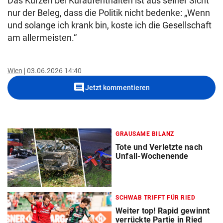
Das Kürzen bei Kuraufenthalten ist aus seiner Sicht
nur der Beleg, dass die Politik nicht bedenke: „Wenn
und solange ich krank bin, koste ich die Gesellschaft
am allermeisten.“
Wien
03.06.2026 14:40
comment
Jetzt kommentieren
GRAUSAME BILANZ
Tote und Verletzte nach
Unfall-Wochenende
SCHWAB TRIFFT FÜR RIED
Weiter top! Rapid gewinnt
verrückte Partie in Ried