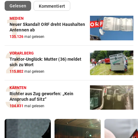
(ausgewählt)
Gelesen
Kommentiert
MEDIEN
Neuer Skandal! ORF dreht Haushalten
Antennen ab
135.126
mal gelesen
VORARLBERG
Traktor-Unglück: Mutter (36) meldet
sich zu Wort
115.802
mal gelesen
KÄRNTEN
Richter aus Zug geworfen: „Kein
Anspruch auf Sitz“
104.831
mal gelesen