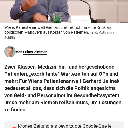
© Krone Multimedia GmbH & Co KG 2026
Muthgasse 2, 1190 Wien
Wiens Patientenanwalt Gerhard Jelinek übt harsche Kritik an
politischen Manövern auf Kosten von Patienten.
(Bild: Katharina
Schiffl)
Von
Lukas Zimmer
Zwei-Klassen-Medizin, hin- und hergeschobene
Patienten, „exorbitante“ Wartezeiten auf OPs und
mehr: Für Wiens Patientenanwalt Gerhard Jelinek
bedeutet all das, dass sich die Politik angesichts
von Geld- und Personalnot im Gesundheitssystem
umso mehr am Riemen reißen muss, um Lösungen
zu finden.
Kronen Zeitung als bevorzugte Google-Quelle