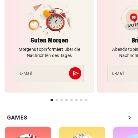
Guten Morgen
Br
Morgens topinformiert über die
Abends topin
Nachrichten des Tages
Nachrich
send
E-Mail
E-Mail
Abschicken
chevron_right
GAMES