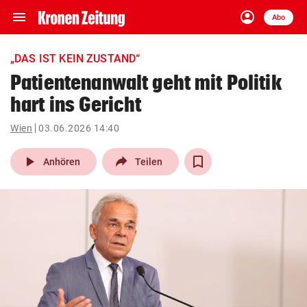
menu
account_circle
Navigation
Anmelden
Abo
close
Schließen
ein-/ausklappen
„DAS IST KEIN ZUSTAND“
Abonnieren
Patientenanwalt geht mit Politik
hart ins Gericht
account_circle
arrow_right
Anmelden
Wien
03.06.2026 14:40
pin_drop
arrow_right
Bundesland auswäh
Wien
play_arrow
Anhören
Teilen
bookmark
Merkliste
Suchbegriff
search
eingeben