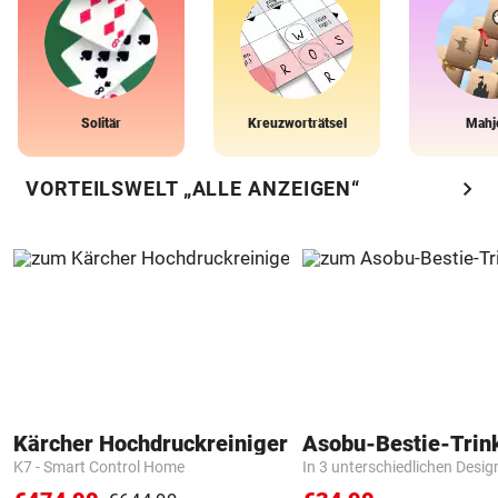
Solitär
Kreuzworträtsel
Mahj
chevron_right
VORTEILSWELT „ALLE ANZEIGEN“
Kärcher Hochdruckreiniger
Asobu-Bestie-Trin
K7 - Smart Control Home
In 3 unterschiedlichen Desig