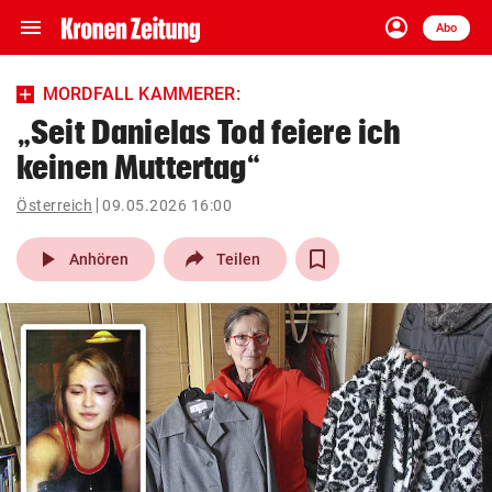
menu
account_circle
Navigation
Anmelden
Abo
close
Schließen
ein-/ausklappen
MORDFALL KAMMERER:
Abonnieren
„Seit Danielas Tod feiere ich
keinen Muttertag“
account_circle
arrow_right
Anmelden
Österreich
09.05.2026 16:00
pin_drop
arrow_right
Bundesland auswäh
Wien
play_arrow
Anhören
Teilen
bookmark
Merkliste
Suchbegriff
search
eingeben