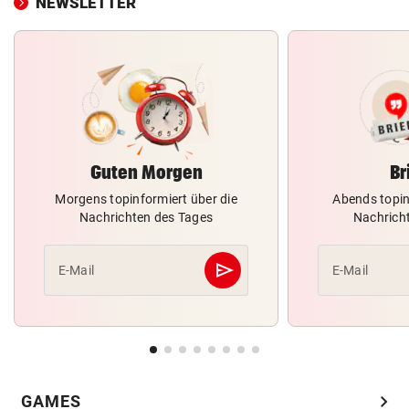
NEWSLETTER
Guten Morgen
Br
Morgens topinformiert über die
Abends topin
Nachrichten des Tages
Nachrich
send
E-Mail
E-Mail
Abschicken
chevron_right
GAMES