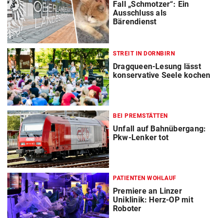
Fall „Schmotzer“: Ein
Ausschluss als
Bärendienst
STREIT IN DORNBIRN
Dragqueen-Lesung lässt
konservative Seele kochen
BEI PREMSTÄTTEN
Unfall auf Bahnübergang:
Pkw-Lenker tot
PATIENTEN WOHLAUF
Premiere an Linzer
Uniklinik: Herz-OP mit
Roboter