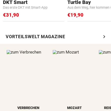
DKT Smart
Turtle Bay
Das erste DKT mit Smart-App
Aus dem Weg, hier kommen w
€31,90
€19,90
chevron_right
VORTEILSWELT MAGAZINE
VERBRECHEN
MOZART
REI