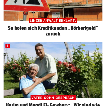
LINZER ANWALT ERKLÄRT:
So holen sich Kreditkunden „Körberlgeld“
zurück
VATER-SOHN-GESPRÄCH
Karim und Magdi El-Gawhary: „Wir sind wie