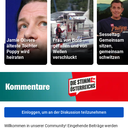
Sesseltag:
Jamie Olivers
Frau von Bord
Gemeinsam
älteste Tochter
gefallen und von
sitzen,
Poppy wird
Wellen
gemeinsam
heiraten
verschluckt
schwitzen
Einloggen, um an der Diskussion teilzunehmen
Willkommen in unserer Community! Eingehende Beiträge werden