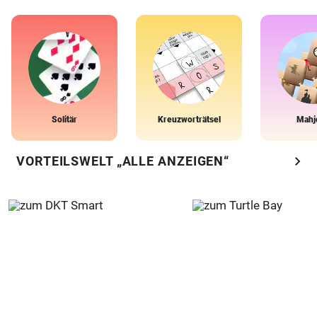
Solitär
Kreuzworträtsel
Mahj
chevron_right
VORTEILSWELT „ALLE ANZEIGEN“