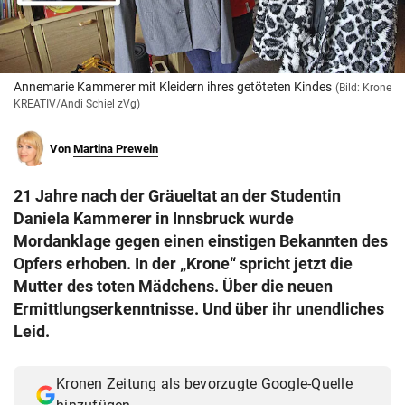
© Krone Multimedia GmbH & Co KG 2026
Muthgasse 2, 1190 Wien
Annemarie Kammerer mit Kleidern ihres getöteten Kindes
(Bild: Krone
KREATIV/Andi Schiel zVg)
Von
Martina Prewein
21 Jahre nach der Gräueltat an der Studentin
Daniela Kammerer in Innsbruck wurde
Mordanklage gegen einen einstigen Bekannten des
Opfers erhoben. In der „Krone“ spricht jetzt die
Mutter des toten Mädchens. Über die neuen
Ermittlungserkenntnisse. Und über ihr unendliches
Leid.
Kronen Zeitung als bevorzugte Google-Quelle