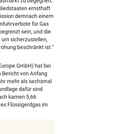
Gasmarkt zu begegnen,
liedstaaten ernsthaft
mission demnach einem
nfuhrverbote für Gas
begrenzt sein, und die
um sicherzustellen,
rohung beschränkt ist.“
Europe GmbH) hat bei
m Bericht von Anfang
ahr mehr als sechsmal
undlage dafür sind
ach kamen 5,66
tes Flüssigerdgas im