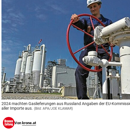
© Krone Multimedia GmbH & Co KG 2026
Muthgasse 2, 1190 Wien
2024 machten Gaslieferungen aus Russland Angaben der EU-Kommissio
aller Importe aus.
(Bild: APA/JOE KLAMAR)
Von
krone.at