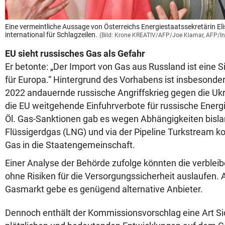
Eine vermeintliche Aussage von Österreichs Energiestaatssekretärin El
international für Schlagzeilen.
(Bild: Krone KREATIV/AFP/Joe Klamar, AFP/
EU sieht russisches Gas als Gefahr
Er betonte: „Der Import von Gas aus Russland ist eine 
für Europa.“ Hintergrund des Vorhabens ist insbesonder
2022 andauernde russische Angriffskrieg gegen die Ukra
die EU weitgehende Einfuhrverbote für russische Energ
Öl. Gas-Sanktionen gab es wegen Abhängigkeiten bislan
Flüssigerdgas (LNG) und via der Pipeline Turkstream k
Gas in die Staatengemeinschaft.
Einer Analyse der Behörde zufolge könnten die verbl
ohne Risiken für die Versorgungssicherheit auslaufen.
Gasmarkt gebe es genügend alternative Anbieter.
Dennoch enthält der Kommissionsvorschlag eine Art Si