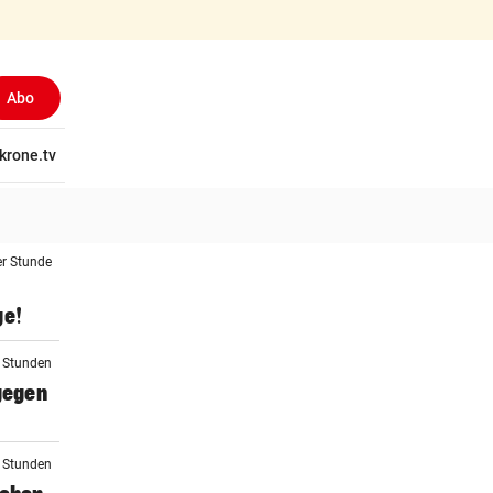
Abo
(ausgewählt)
tschaft
krone.tv
Wissen
Gericht
Kolumnen
Freizeit
Reise
Ti
er Stunde
ge!
2 Stunden
 gegen
2 Stunden