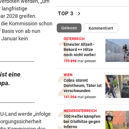
 verboten werden, „um
Luxus am Meer! Sabalenka
 langfristige
chevron_right
gewährt private Einblicke
TOP 3
ar 2028 greifen.
l die Kommission schon
„IHR SEID DER HAMMER!“
vor 
(ausgewählt)
Gelesen
Kommentiert
f Basis von ab nun
Feuerwehr befreite Kalb aus
 Januar kein
misslicher Lage
ÖSTERREICH
Erneuter Allzeit-
Rekord ++ Hitze
FUSSBALL-FANS FEIERN
vor 
noch nicht vorbei
Hochgefühle dank Comebac
159.898
mal gelesen
eines Kult-Sponsors
ist eine
WIEN
LIEFERING VERLIERT
vor 
Cobra stürmt
opa.
Dorotheum, Täter ist
Enttäuschende Zweitliga-
verschwunden
Rückkehr nach Grödig
141.054
mal gelesen
2. LIGA – 2. RUNDE
vor 
NIEDERÖSTERREICH
Fehlstart komplett! Nächste 
U-Land werde „infolge
500 Helfer kämpfen
für St. Pölten
rsorgungssicherheit
bei Gluthitze gegen
Inferno
n die Kommission das