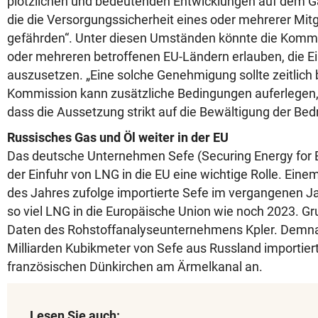
plötzlichen und bedeutenden Entwicklungen auf dem 
die die Versorgungssicherheit eines oder mehrerer Mitg
gefährden“. Unter diesen Umständen könnte die Kom
oder mehreren betroffenen EU-Ländern erlauben, die Ei
auszusetzen. „Eine solche Genehmigung sollte zeitlich 
Kommission kann zusätzliche Bedingungen auferlegen, 
dass die Aussetzung strikt auf die Bewältigung der Bed
Russisches Gas und Öl weiter in der EU
Das deutsche Unternehmen Sefe (Securing Energy for 
der Einfuhr von LNG in die EU eine wichtige Rolle. Eine
des Jahres zufolge importierte Sefe im vergangenen J
so viel LNG in die Europäische Union wie noch 2023. Gr
Daten des Rohstoffanalyseunternehmens Kpler. Demn
Milliarden Kubikmeter von Sefe aus Russland importier
französischen Dünkirchen am Ärmelkanal an.
Lesen Sie auch: