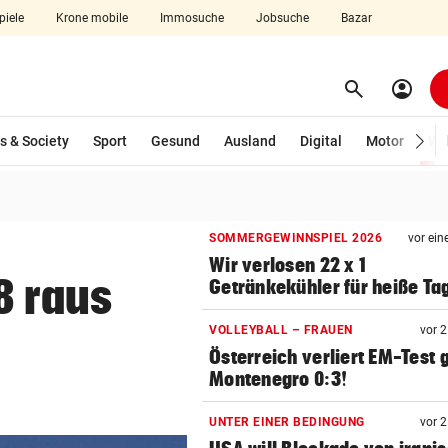
piele
Krone mobile
Immosuche
Jobsuche
Bazar
search
account_circle
Menü aufklappen
Suchen
s & Society
Sport
Gesund
Ausland
Digital
Motor
Wir
len
SOMMERGEWINNSPIEL 2026
vor ein
Wir verlosen 22 x 1
8 raus
Getränkekühler für heiße Ta
VOLLEYBALL – FRAUEN
vor 
Österreich verliert EM-Test
Montenegro 0:3!
UNTER EINER BEDINGUNG
vor 