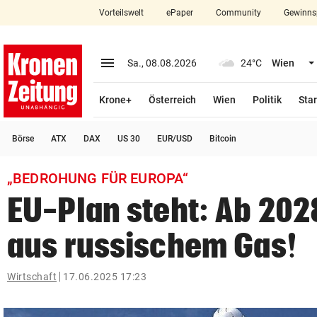
Vorteilswelt
ePaper
Community
Gewinns
close
Schließen
menu
Menü aufklappen
Sa., 08.08.2026
24°C
Wien
Abonnieren
Krone+
Österreich
Wien
Politik
Star
account_circle
arrow_right
Anmelden
Börse
ATX
DAX
US 30
EUR/USD
Bitcoin
pin_drop
arrow_right
Bundesland auswäh
Wien
„BEDROHUNG FÜR EUROPA“
bookmark
Merkliste
EU-Plan steht: Ab 202
aus russischem Gas!
Suchbegriff
search
eingeben
Wirtschaft
17.06.2025 17:23