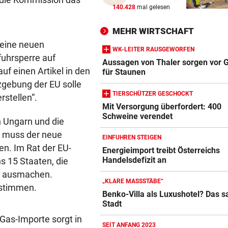
WANDERER AUSGEFLOGEN
vor 
140.428
mal gelesen
Wieder Muren nach Unwette
Dramatik im Valser Tal
MEHR WIRTSCHAFT
keine neuen
WK-LEITER RAUSGEWORFEN
IN GREENSBORO
vor 
fuhrsperre auf
Aussagen von Thaler sorgen vor G
Straka verpasst bei PGA-Tur
uf einen Artikel in den
für Staunen
den Cut vorzeitig
zgebung der EU solle
TIERSCHÜTZER GESCHOCKT
rstellen“.
SCHRIEB WM-GESCHICHTE
vor 
Mit Versorgung überfordert: 400
Bayern kassiert Millionen – 
Schweine verendet
h Ungarn und die
Transfer-Clou
n muss der neue
EINFUHREN STEIGEN
n. Im Rat der EU-
Energieimport treibt Österreichs
Handelsdefizit an
s 15 Staaten, die
g ausmachen.
„KLARE MASSSTÄBE“
ustimmen.
Benko-Villa als Luxushotel? Das s
Stadt
 Gas-Importe sorgt in
SEIT ANFANG 2023