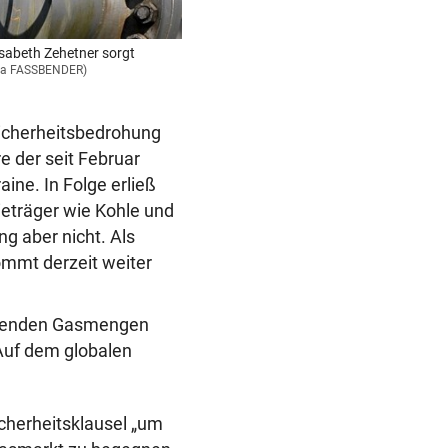
isabeth Zehetner sorgt
Ina FASSBENDER)
Sicherheitsbedrohung
e der seit Februar
ine. In Folge erließ
ieträger wie Kohle und
g aber nicht. Als
ommt derzeit weiter
eibenden Gasmengen
 Auf dem globalen
cherheitsklausel „um