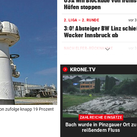
USA will Blockade von irani
Häfen stoppen
2. LIGA – 2. RUNDE
vor 
3:0! Absteiger BW Linz schie
Wacker Innsbruck ab
NACH ELFER-RÜCKNAHME
vor 
Hinterseer über VAR: „Ist ei
absoluter Skandal!“
KRONE.TV
WEGEN CEUTA-KRISE
vor 
Spanien kontert: Jetzt
Grenzkontrollen für Italien
SONNTAG NOCH IM KASTEN
vor 
n zufolge knapp 19 Prozent
Klubs aus Holland und Italie
ZAHLREICHE EINSÄTZE
locken WAC-Goalie
Bach wurde in Pinzgauer Ort zu
reißendem Fluss
BEI BARESI-ABSCHIED
vor 