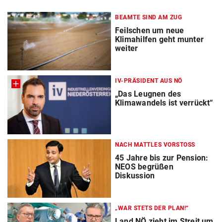
BEAMTE SIND AM ZUG
Feilschen um neue
Klimahilfen geht munter
weiter
IV-PRÄSIDENT AUS NÖ
„Das Leugnen des
Klimawandels ist verrückt“
NACH MATTLES VORSTOSS
45 Jahre bis zur Pension:
NEOS begrüßen
Diskussion
„WAR STETS DER PLAN!“
Land NÖ zieht im Streit um