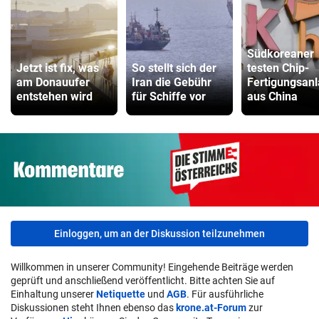
Südkoreaner
Jetzt ist fix, was
So stellt sich der
testen Chip-
am Donauufer
Iran die Gebühr
Fertigungsan
entstehen wird
für Schiffe vor
aus China
Einloggen, um an der Diskussion teilzunehmen
Willkommen in unserer Community! Eingehende Beiträge werden
geprüft und anschließend veröffentlicht. Bitte achten Sie auf
Einhaltung unserer
Netiquette
und
AGB
. Für ausführliche
Diskussionen steht Ihnen ebenso das
krone.at-Forum
zur