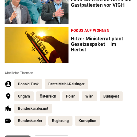
Gastpatienten vor VfGH
FOKUS AUF WOHNEN
Hitze: Ministerrat plant
Gesetzespaket – im
Herbst
Ähnliche Themen
Donald Tusk
Beate Meinl-Reisinger
Ungarn
Österreich
Polen
Wien
Budapest
Bundeskanzleramt
Bundeskanzler
Regierung
Korruption