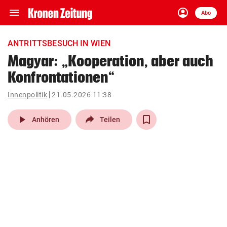
menu
account_circle
Navigation
Anmelden
Abo
close
Schließen
ein-/ausklappen
ANTRITTSBESUCH IN WIEN
Abonnieren
Magyar: „Kooperation, aber auch
Konfrontationen“
account_circle
arrow_right
Anmelden
Innenpolitik
21.05.2026 11:38
pin_drop
arrow_right
Bundesland auswäh
Wien
play_arrow
Anhören
Teilen
bookmark
Merkliste
Suchbegriff
search
eingeben