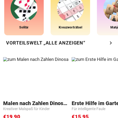
Solitär
Kreuzworträtsel
Mahj
chevron_right
VORTEILSWELT „ALLE ANZEIGEN“
Malen nach Zahlen Dinosaurier
Erste Hilfe im Gart
Kreativer Malspaß für Kinder
Für intelligente Faule
€19,90
€15,95