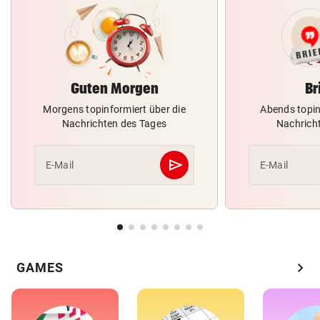
Guten Morgen
Br
Morgens topinformiert über die
Abends topin
Nachrichten des Tages
Nachrich
send
E-Mail
E-Mail
Abschicken
chevron_right
GAMES