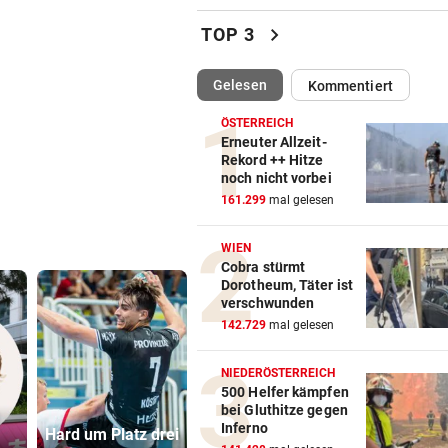
Sieg! Erfolgreiches Debüt fü
chevron_right
TOP 3
Senft in Karlsruhe
(ausgewählt)
Gelesen
Kommentiert
BUNDESLIGA IM TICKER
vor ein
LIVE ab 17 Uhr: GAK gegen Au
ÖSTERREICH
Lustenau
Erneuter Allzeit-
Rekord ++ Hitze
noch nicht vorbei
ALLES WAR KLAR, DANN
vor 
161.299
mal gelesen
Überraschende Gründe: Tran
Drama um Ilzer-Ass!
WIEN
Cobra stürmt
GERICHTSENTSCHEIDUNG
vor 
Dorotheum, Täter ist
ÖAMTC nicht gerufen: 130 Eu
verschwunden
Strafe für Lenker
142.729
mal gelesen
NACH ARBEIT IM EINSATZ
vor 
NIEDERÖSTERREICH
60 Alarme zu Waldbränden i
500 Helfer kämpfen
bei Gluthitze gegen
einer Woche
Ruck-
Inferno
Hard um Platz drei
Urlauber-Kolonne
Nachfolgeri