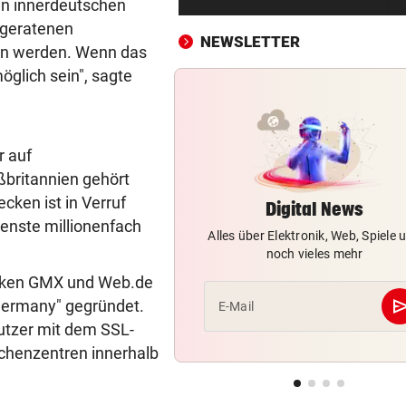
ein innerdeutschen
Entwarnung nach Brand:
 geratenen
Evakuierte dürfen zurück
NEWSLETTER
en werden. Wenn das
SOMMERCUP 2026 LIVE:
vor 3
öglich sein", sagte
Hard um Platz drei – Kiel ge
Luzern im Finale!
r auf
HERZOG & CO. IN AKTION
vor 4
LIVE: Legendentreffen! Rapi
ßbritannien gehört
gegen Werder Bremen
cken ist in Verruf
Digital News
enste millionenfach
Alles über Elektronik, Web, Spiele 
NACH WANDERUNG
vor ein
noch vieles mehr
22-Jährige erlitt auf Hochst
Schwächeanfall
arken GMX und Web.de
se
 Germany" gegründet.
E-Mail
AFLE TOP-SPIEL:
vor ein
Nutzer mit dem SSL-
LIVE: Vienna Vikings treffen 
echenzentren innerhalb
Wroclav Panthers
NACH ABSCHIED AUS RIED
vor ein