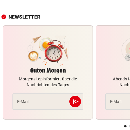
NEWSLETTER
Guten Morgen
Morgens topinformiert über die
Abends t
Nachrichten des Tages
Nachr
send
E-Mail
E-Mail
Abschicken