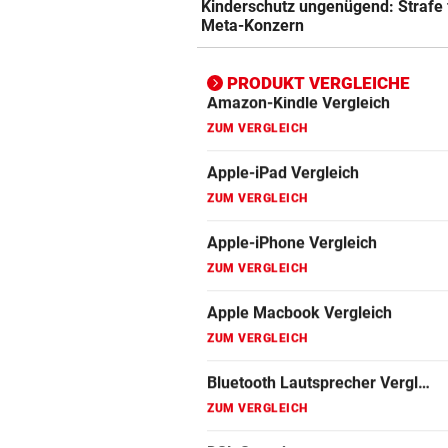
Kinderschutz ungenügend: Strafe 
ZUM VERGLEICH
Meta-Konzern
Bluetooth Lautsprecher Vergleich
ZUM VERGLEICH
PRODUKT VERGLEICHE
DSL Speedtest
ZUM VERGLEICH
Fernseher Vergleich
ZUM VERGLEICH
Fritz Repeater Vergleich
ZUM VERGLEICH
Gaming Laptop Vergleich
ZUM VERGLEICH
Grafikkarten Vergleich
ZUM VERGLEICH