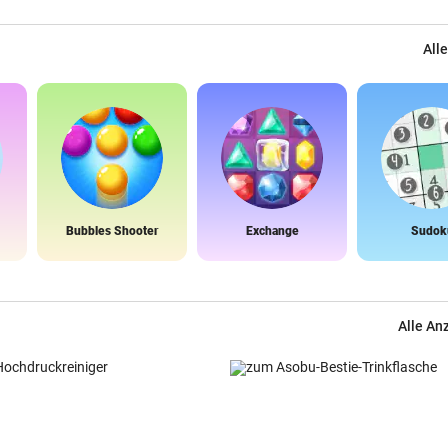
Alle
Bubbles Shooter
Exchange
Sudok
Alle An