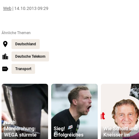
Web
14.10.2013 09:29
Ähnliche Themen
Deutschland
Deutsche Telekom
Transport
Nach
Morddrohung:
Sieg!
Wie Schoitl und
WEGA stürmte
Erfolgreiches
Kneisser im