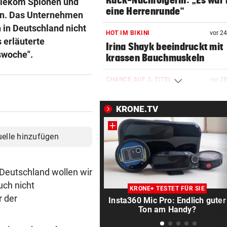
Ruck-Nachfolgerin: „Es war 
Telekom Spionen und
eine Herrenrunde“
n. Das Unternehmen
 in Deutschland nicht
HOT IM BIKINI
vor 2
 erläuterte
Irina Shayk beeindruckt mit
swoche".
krassen Bauchmuskeln
CHANCE AUF 3. TITEL
vor 2
Schwärzler dreht Partie und 
ins Finale ein
KRONE.TV
MANDATAR ALARMIERT
vor 2
uelle hinzufügen
Polizisten-Mangel: „Es droht
Kahlschlag!“
Deutschland wollen wir
HIER IM TICKER
vor 3
uch nicht
MotoGP: Sprintrennen in
KRONE+ TESTET FÜR SIE
Silverstone ab 17 Uhr LIVE
r der
Insta360 Mic Pro: Endlich guter
Ton am Handy?
INFERNO AM GARDASEE
vor 3