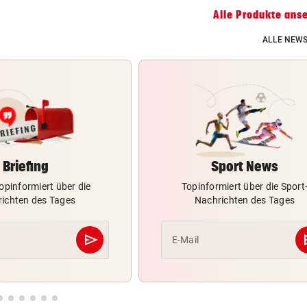
Alle Produkte ans
ALLE NEWS
Briefing
Sport News
opinformiert über die
Topinformiert über die Sport
ichten des Tages
Nachrichten des Tages
send
s
E-Mail
Abschicken