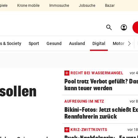
piele
Krone mobile
Immosuche
Jobsuche
Bazar
search
account_circle
Menü aufklappen
Suchen
(ausgewählt)
s & Society
Sport
Gesund
Ausland
Digital
Motor
Wir
len
RECHT BEI WASSERMANGEL
vor 
Pool trotz Verbot gefüllt? Da
sollen
kann teuer werden
AUFREGUNG IM NETZ
vor 
Bikini-Fotos: Jetzt schießt E
Rennfahrerin zurück
KRIZ-ZWITTKOVITS
vor 1