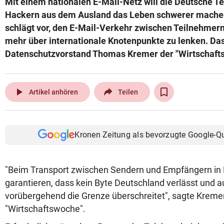
Mit einem nationalen E-Mail-Netz will die Deutsche 
© Krone Multimedia GmbH & Co KG 2026
Hackern aus dem Ausland das Leben schwerer mache
Muthgasse 2, 1190 Wien
schlägt vor, den E-Mail-Verkehr zwischen Teilnehmern
mehr über internationale Knotenpunkte zu lenken. Das
Datenschutzvorstand Thomas Kremer der "Wirtschaft
play_arrow
Artikel anhören
Teilen
Kronen Zeitung als bevorzugte Google-Q
"Beim Transport zwischen Sendern und Empfängern in 
garantieren, dass kein Byte Deutschland verlässt und a
vorübergehend die Grenze überschreitet", sagte Kreme
"Wirtschaftswoche".