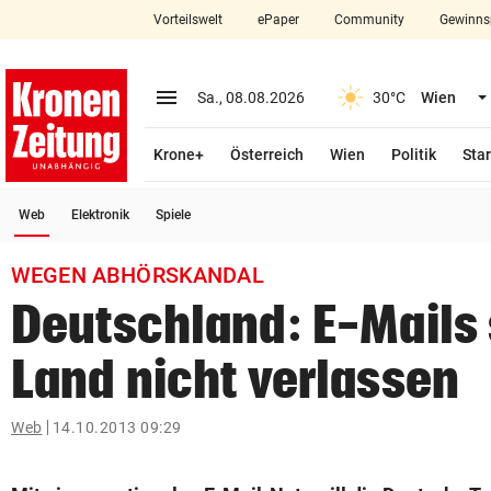
Vorteilswelt
ePaper
Community
Gewinns
close
Schließen
menu
Menü aufklappen
Sa., 08.08.2026
30°C
Wien
Abonnieren
Krone+
Österreich
Wien
Politik
Star
account_circle
arrow_right
Anmelden
(ausgewählt)
Web
Elektronik
Spiele
pin_drop
arrow_right
Bundesland auswäh
Wien
WEGEN ABHÖRSKANDAL
bookmark
Merkliste
Deutschland: E-Mails 
Land nicht verlassen
Suchbegriff
search
eingeben
Web
14.10.2013 09:29