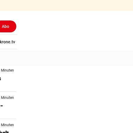
Abo
tschaft
krone.tv
Wissen
Gericht
Kolumnen
Freizeit
Reise
Ti
4 Minuten
s
8 Minuten
x-
8 Minuten