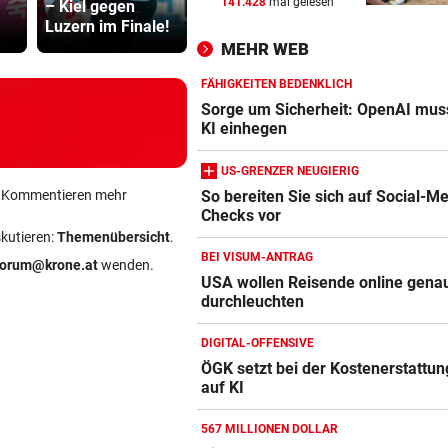
141.428
mal gelesen
– Kiel gegen
rollt: Stau und
war halt ei
NAMEN VERWECHSELT
vor 
Luzern im Finale!
Blockabfertigung
Herrenrund
Frau bekam in Italien falsch
MEHR WEB
Embryo eingesetzt
FÄHIGKEITEN BEDENKLICH
DREIMAL SO VIELE KÜHE
vor 
Sorge um Sicherheit: OpenAI mus
Dürre bringt jetzt auch
KI einhegen
Schlachthöfe ans Limit
US-GRENZER NEUGIERIG
STATT SCHACHGENIE
vor 
ein Kommentieren mehr
So bereiten Sie sich auf Social-M
Checks vor
Amazon-Kindle Vergleich
András Baka soll neuer Präs
skutieren:
Themenübersicht
.
Ungarns werden
ZUM VERGLEICH
BEI VISUM-ANTRAG
forum@krone.at
wenden.
USA wollen Reisende online gena
Apple-iPad Vergleich
durchleuchten
ZUM VERGLEICH
DIGITAL-OFFENSIVE
Apple-iPhone Vergleich
ÖGK setzt bei der Kostenerstattung
ZUM VERGLEICH
auf KI
Apple Macbook Vergleich
567 MILLIONEN DOLLAR