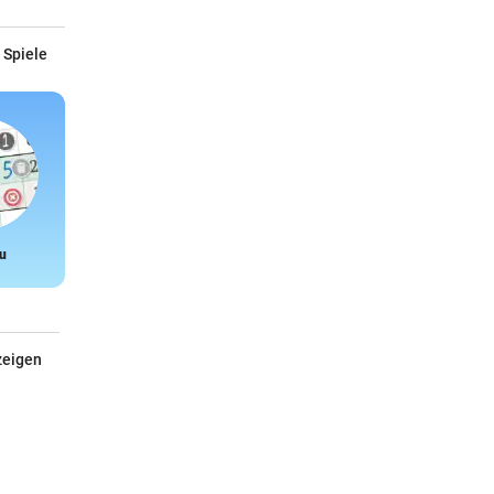
 Spiele
u
Snake
zeigen