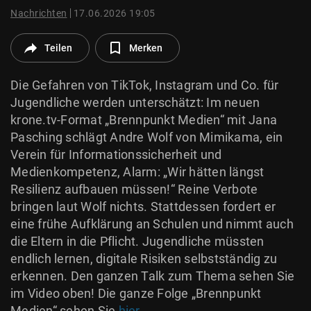
© Krone Multimedia GmbH & Co KG 2026
Nachrichten
17.06.2026 19:05
Muthgasse 2, 1190 Wien
Teilen
Merken
Die Gefahren von TikTok, Instagram und Co. für
Jugendliche werden unterschätzt: Im neuen
krone.tv-Format „Brennpunkt Medien“ mit Jana
Pasching schlägt Andre Wolf von Mimikama, ein
Verein für Informationssicherheit und
Medienkompetenz, Alarm: „Wir hätten längst
Resilienz aufbauen müssen!“ Reine Verbote
bringen laut Wolf nichts. Stattdessen fordert er
eine frühe Aufklärung an Schulen und nimmt auch
die Eltern in die Pflicht. Jugendliche müssten
endlich lernen, digitale Risiken selbstständig zu
erkennen. Den ganzen Talk zum Thema sehen Sie
im Video oben! Die ganze Folge „Brennpunkt
Medien“ sehen Sie
hier
.