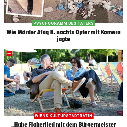
PSYCHOGRAMM DES TÄTERS
Wie Mörder Afaq K. nachts Opfer mit Kamera
jagte
WIENS KULTURSTADTRÄTIN
„Habe Fiakerlied mit dem Bürgermeister