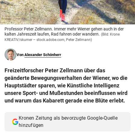
© Krone Multimedia GmbH & Co KG 2026
Muthgasse 2, 1190 Wien
Professor Peter Zellmann. Immer mehr Wiener gehen auch in der
kalten Jahreszeit laufen, Rad fahren oder wandern.
(Bild: Krone
KREATIV/skumer – stock.adobe.com, Peter Zellmann)
Von
Alexander Schönherr
Freizeitforscher Peter Zellmann über das
geänderte Bewegungsverhalten der Wiener, wo die
Hauptstädter sparen, wie Künstliche Intelligenz
unsere Sport- und Mußestunden beeinflussen wird
und warum das Kabarett gerade eine Blüte erlebt.
Kronen Zeitung als bevorzugte Google-Quelle
hinzufügen