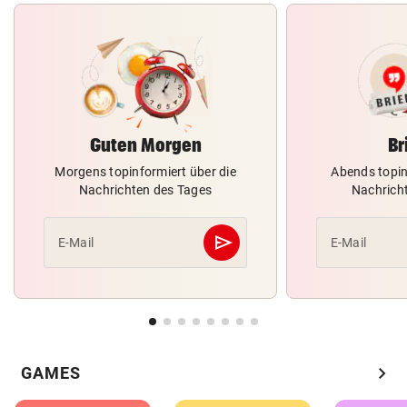
Guten Morgen
Br
Morgens topinformiert über die
Abends topin
Nachrichten des Tages
Nachrich
send
E-Mail
E-Mail
Abschicken
chevron_right
GAMES