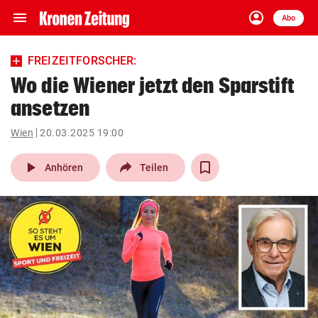
menu
account_circle
Navigation
Anmelden
Abo
close
Schließen
ein-/ausklappen
FREIZEITFORSCHER:
Abonnieren
Wo die Wiener jetzt den Sparstift
ansetzen
account_circle
arrow_right
Anmelden
Wien
20.03.2025 19:00
pin_drop
arrow_right
Bundesland auswäh
Wien
play_arrow
Anhören
Teilen
bookmark
Merkliste
Suchbegriff
search
eingeben