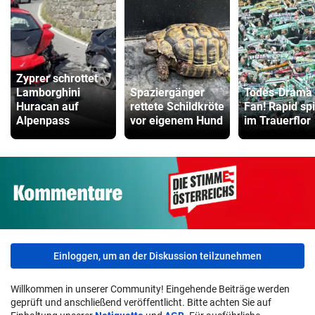
Zyprer schrottet
Lamborghini
Spaziergänger
Todes-Drama
Huracan auf
rettete Schildkröte
Fan! Rapid spi
Alpenpass
vor eigenem Hund
im Trauerflor
Einloggen, um an der Diskussion teilzunehmen
Willkommen in unserer Community! Eingehende Beiträge werden
geprüft und anschließend veröffentlicht. Bitte achten Sie auf