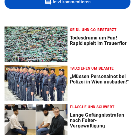
comment
Jetzt kommentieren
SEIDL UND CO. BESTÜRZT
Todesdrama um Fan!
Rapid spielt im Trauerflor
TAUZIEHEN UM BEAMTE
„Müssen Personalnot bei
Polizei in Wien ausbaden!“
FLASCHE UND SCHWERT
Lange Gefängnisstrafen
nach Folter-
Vergewaltigung