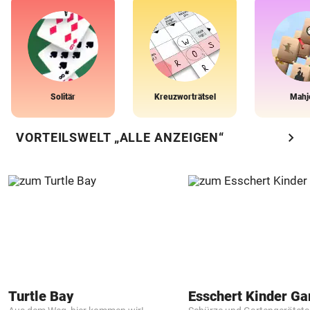
Solitär
Kreuzworträtsel
Mahj
chevron_right
VORTEILSWELT „ALLE ANZEIGEN“
Turtle Bay