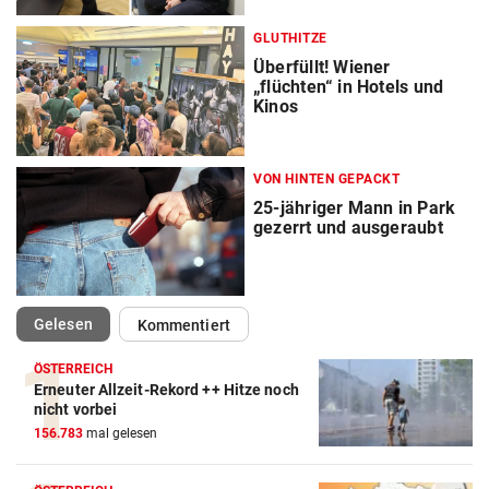
GLUTHITZE
Überfüllt! Wiener
„flüchten“ in Hotels und
Kinos
VON HINTEN GEPACKT
25-jähriger Mann in Park
gezerrt und ausgeraubt
(ausgewählt)
Gelesen
Kommentiert
ÖSTERREICH
Erneuter Allzeit-Rekord ++ Hitze noch
nicht vorbei
156.783
mal gelesen