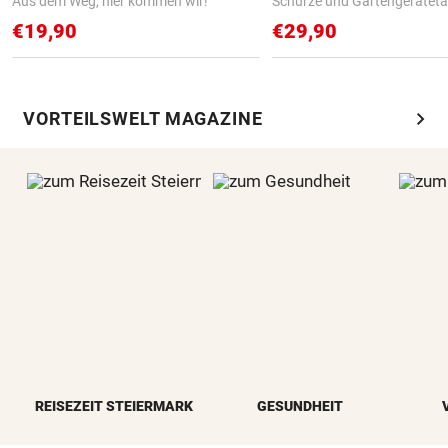
Aus dem Weg, hier kommen wir!
Schürze und Gartengerätet
€19,90
€29,90
chevron_right
VORTEILSWELT MAGAZINE
REISEZEIT STEIERMARK
GESUNDHEIT