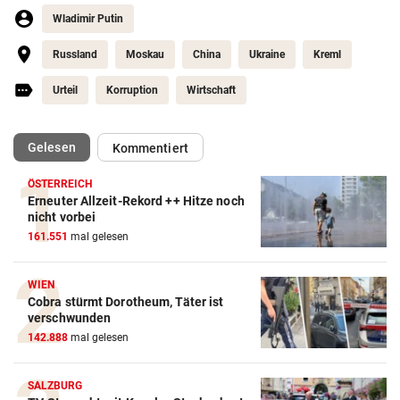
Wladimir Putin
Russland
Moskau
China
Ukraine
Kreml
Urteil
Korruption
Wirtschaft
(ausgewählt)
Gelesen
Kommentiert
ÖSTERREICH
Erneuter Allzeit-Rekord ++ Hitze noch
nicht vorbei
161.551
mal gelesen
WIEN
Cobra stürmt Dorotheum, Täter ist
verschwunden
142.888
mal gelesen
SALZBURG