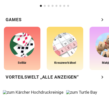
chevron_right
GAMES
Solitär
Kreuzworträtsel
Mahj
chevron_right
VORTEILSWELT „ALLE ANZEIGEN“