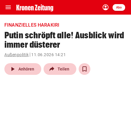
menu
account_circle
Navigation
Anmelden
Abo
close
Schließen
ein-/ausklappen
FINANZIELLES HARAKIRI
Abonnieren
Putin schröpft alle! Ausblick wird
immer düsterer
account_circle
arrow_right
Anmelden
Außenpolitik
11.06.2026 14:21
pin_drop
arrow_right
Bundesland auswäh
Wien
play_arrow
Anhören
Teilen
bookmark
Merkliste
Suchbegriff
search
eingeben