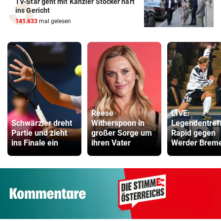
TV-Star geht mit Kanzler Stocker hart
ins Gericht
141.633
mal gelesen
Reese
LIVE:
Schwärzler dreht
Witherspoon in
Legendentref
Partie und zieht
großer Sorge um
Rapid gegen
ins Finale ein
ihren Vater
Werder Brem