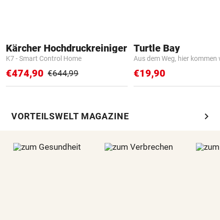
Kärcher Hochdruckreiniger
Turtle Bay
K7 - Smart Control Home
Aus dem Weg, hier kommen w
€474,90
€19,90
€644,99
chevron_right
VORTEILSWELT MAGAZINE