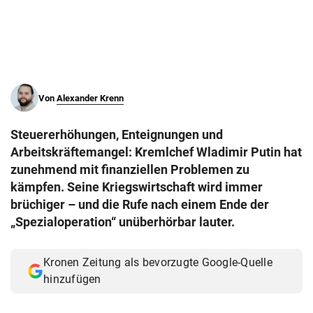
© Krone Multimedia GmbH & Co KG 2026
Muthgasse 2, 1190 Wien
Von
Alexander Krenn
Steuererhöhungen, Enteignungen und
Arbeitskräftemangel: Kremlchef Wladimir Putin hat
zunehmend mit finanziellen Problemen zu
kämpfen. Seine Kriegswirtschaft wird immer
brüchiger – und die Rufe nach einem Ende der
„Spezialoperation“ unüberhörbar lauter.
Kronen Zeitung als bevorzugte Google-Quelle
hinzufügen