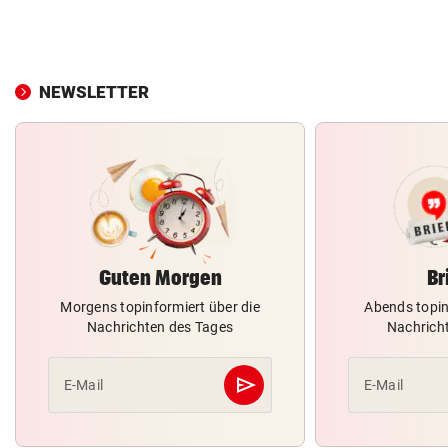
NEWSLETTER
Guten Morgen
Br
Morgens topinformiert über die
Abends topin
Nachrichten des Tages
Nachrich
send
E-Mail
E-Mail
Abschicken