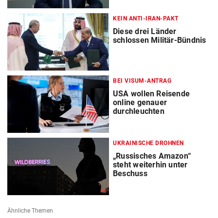
KEIN ANTI-IRAN-PAKT
Diese drei Länder
schlossen Militär-Bündnis
BEI VISUM-ANTRAG
USA wollen Reisende
online genauer
durchleuchten
UKRAINISCHE DROHNEN
„Russisches Amazon“
steht weiterhin unter
Beschuss
Ähnliche Themen