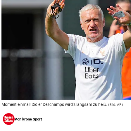
© Krone Multimedia GmbH & Co KG 2026
Muthgasse 2, 1190 Wien
Moment einmal! Didier Deschamps wird‘s langsam zu heiß.
(Bild: AP)
Von
krone Sport