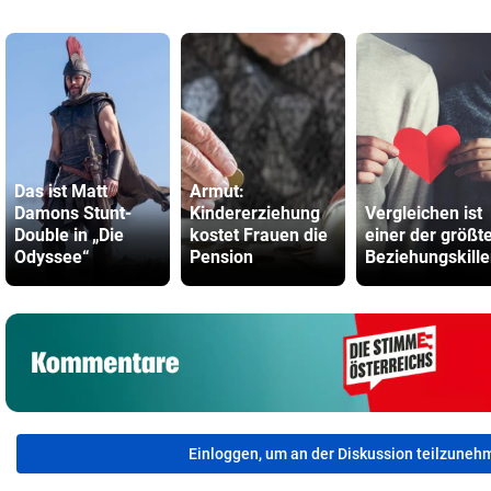
Das ist Matt
Armut:
Damons Stunt-
Kindererziehung
Vergleichen ist
Double in „Die
kostet Frauen die
einer der größt
Odyssee“
Pension
Beziehungskille
Einloggen, um an der Diskussion teilzuneh