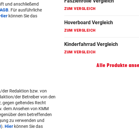
ft und anschließend
ZUM VERGLEICH
AGB
. Für ausführliche
Hier
können Sie das
Elektro-Scooter Vergleich
ZUM VERGLEICH
Ergometer Vergleich
ZUM VERGLEICH
Fahrrad Test
Alle Produkte ans
ZUM VERGLEICH
Fahrradanhänger Vergleich
s/der Redaktion bzw. von
ZUM VERGLEICH
daktion/der Betreiber von den
r, gegen geltendes Recht
Faszienrolle Vergleich
w. dem Ansehen von KMM
gegenüber dem betreffenden
ZUM VERGLEICH
lgung zu verwenden und
B
).
Hier
können Sie das
Hoverboard Vergleich
ZUM VERGLEICH