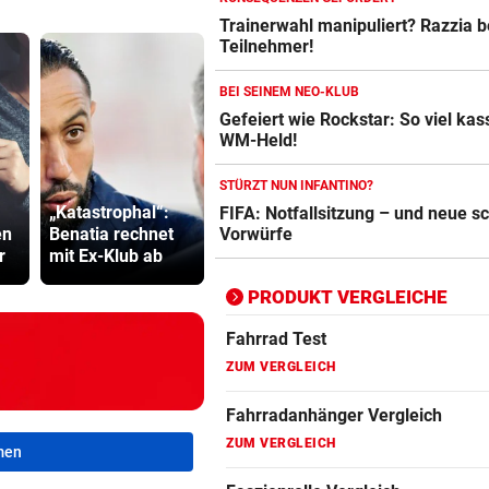
Trainerwahl manipuliert? Razzia 
Teilnehmer!
BEI SEINEM NEO-KLUB
Gefeiert wie Rockstar: So viel kass
WM-Held!
STÜRZT NUN INFANTINO?
Inferno in
„Katastrophal“:
Bregenz, Lokal
Drohung: 3
FIFA: Notfallsitzung – und neue 
Vorwürfe
en
Benatia rechnet
wird Raub der
Besucher 
r
mit Ex-Klub ab
Flammen
Festival ve
PRODUKT VERGLEICHE
Action-Cam Vergleich
ZUM VERGLEICH
Crosstrainer Vergleich
ZUM VERGLEICH
men
E-Bike Vergleich