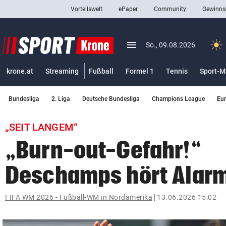
Vorteilswelt
ePaper
Community
Gewinns
close
Schließen
menu
Menü aufklappen
So., 09.08.2026
Abonnieren
krone.at
Streaming
Fußball
Formel 1
Tennis
Sport-M
account_circle
arrow_right
Anmelden
Bundesliga
2. Liga
Deutsche Bundesliga
Champions League
Eu
pin_drop
arrow_right
Bundesland auswäh
Wien
„SEIT LANGEM“
bookmark
Merkliste
„Burn-out-Gefahr!“
Deschamps hört Alar
Suchbegriff
search
eingeben
FIFA WM 2026 - Fußball-WM in Nordamerika
13.06.2026 15:02