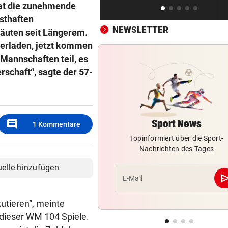
hat die zunehmende
Röber am Podest, „Captain C
sthaften
stark verbessert
NEWSLETTER
läuten seit Längerem.
berladen, jetzt kommen
MOURINHO GREIFT DURCH
vor 
Mannschaften teil, es
Diese Regeln gelten ab sofor
die Real-Spieler
rschaft“, sagte der 57-
VEREIN NIMMT ABSCHIED
vor 
Steirischer Unterligist traue
19-Jährigen
comment
Sport News
1
Kommentare
Topinformiert über die Sport-
Nachrichten des Tages
uelle hinzufügen
se
E-Mail
utieren“, meinte
 dieser WM 104 Spiele.