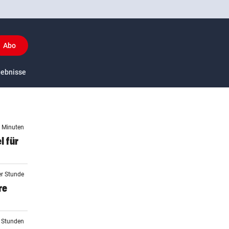
Abo
y
gebnisse
US-Sport
4 Minuten
l für
er Stunde
re
2 Stunden