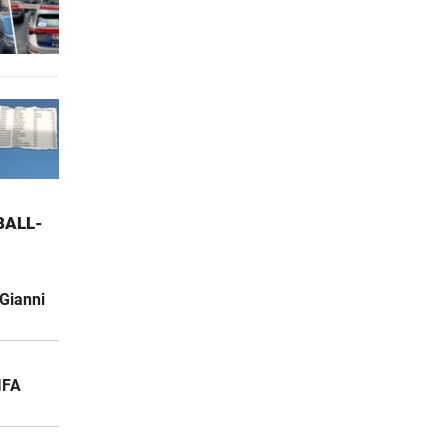
ALL-W
Gianni
IFA