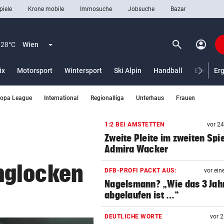
piele
Krone mobile
Immosuche
Jobsuche
Bazar
search
account_circle
Menü aufklappen
Suchen
28°C
Wien
ix
Motorsport
Wintersport
Ski Alpin
Handball
Eishocke
Er
ropa League
International
Regionalliga
Unterhaus
Frauen
len
1:2 BEI AMSTETTEN
vor 2
Zweite Pleite im zweiten Spie
Admira Wacker
mglocken
DFB-PROFI PACKT AUS:
vor ein
Nagelsmann? „Wie das 3 Jah
abgelaufen ist …“
DEUTLICHE WORTE
vor 