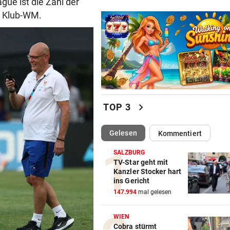
ue ist die Zahl der
e Klub-WM.
chevron_right
TOP 3
(ausgewählt)
Gelesen
Kommentiert
SALZBURG
TV-Star geht mit
Kanzler Stocker hart
ins Gericht
147.994
mal gelesen
WIEN
Cobra stürmt