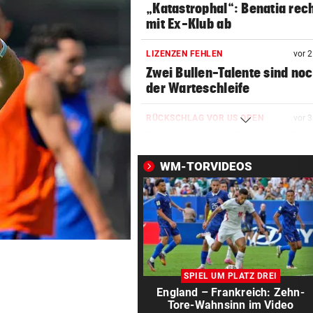
„Katastrophal“: Benatia rec
mit Ex-Klub ab
LIZENZEN FEHLEN
vor 
Zwei Bullen-Talente sind noc
der Warteschleife
RÜCKSCHLAG VOR US OPEN
vor 
Sabalenka und Pegula in Tor
früh ausgeschieden
WM-TORVIDEOS
SEGELN:
vor 
OeSV-Duos bei Olympia-Test
LA auf Endrang acht
WIE EINST DER VATER
vor 
Top-Talent klopft in deutsch
SPIEL UM PLATZ DREI
Bundesliga an
England – Frankreich: Zehn-
Tore-Wahnsinn im Video
SCHLUSSTAG WARTET
vor 