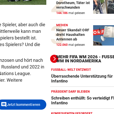
Dorotheum, Täter ist
verschwunden
144.186
mal gelesen
 Spieler, aber auch die
MEDIEN
Neuer Skandal! ORF
ittlerweile kann man
dreht Haushalten
elers bestellt ist.
Antennen ab
es Spielers? Und die
122.060
mal gelesen
MEHR FIFA WM 2026 - FUSSB
anzosen und hört nach
M IN NORDAMERIKA
n Russland und 2022 in
FUSSBALL-WELT ENTZWEIT
 Nations League.
Überraschende Unterstützung für 
er. Weitere
Infantino
PRÄSIDENT DARF BLEIBEN
Schreiben enthüllt: So verteidigt F
Infantino
comment
Jetzt kommentieren
KONSEQUENZEN GEFORDERT