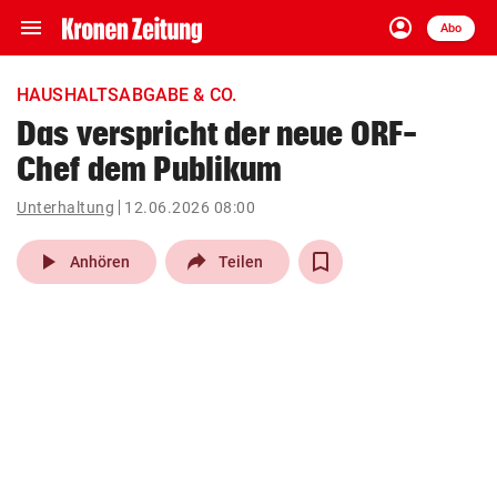
menu
account_circle
Navigation
Anmelden
Abo
close
Schließen
ein-/ausklappen
HAUSHALTSABGABE & CO.
Abonnieren
Das verspricht der neue ORF-
Chef dem Publikum
account_circle
arrow_right
Anmelden
Unterhaltung
12.06.2026 08:00
pin_drop
arrow_right
Bundesland auswäh
Wien
play_arrow
Anhören
Teilen
bookmark
Merkliste
Suchbegriff
search
eingeben