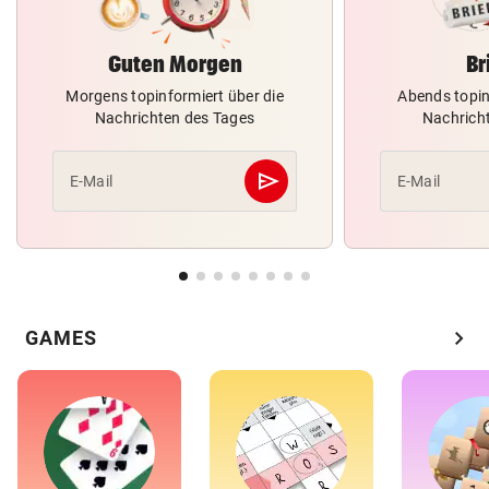
Guten Morgen
Br
Morgens topinformiert über die
Abends topin
Nachrichten des Tages
Nachrich
send
E-Mail
E-Mail
Abschicken
chevron_right
GAMES