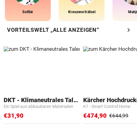
Solitär
Kreuzworträtsel
Mahj
chevron_right
VORTEILSWELT „ALLE ANZEIGEN“
DKT - Klimaneutrales Talent
Kärcher Hochdruck
Ein Spiel aus abbaubaren Materialien
K7 - Smart Control Home
€31,90
€474,90
€644,99