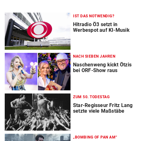
IST DAS NOTWENDIG?
Hitradio Ö3 setzt in
Werbespot auf KI-Musik
NACH SIEBEN JAHREN
Naschenweng kickt Ötzis
bei ORF-Show raus
ZUM 50. TODESTAG
Star-Regisseur Fritz Lang
setzte viele Maßstäbe
„BOMBING OF PAN AM“