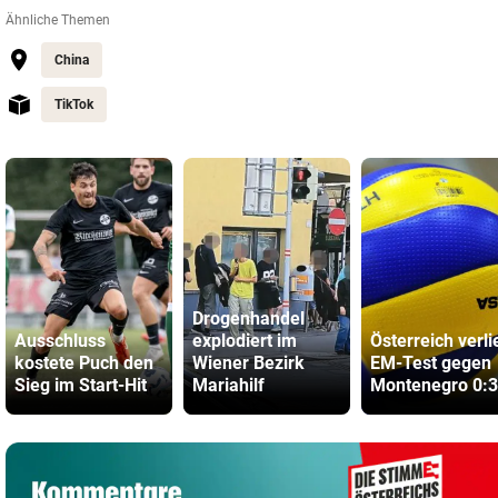
Ähnliche Themen
China
TikTok
Drogenhandel
Ausschluss
explodiert im
Österreich verli
kostete Puch den
Wiener Bezirk
EM-Test gegen
Sieg im Start-Hit
Mariahilf
Montenegro 0:3