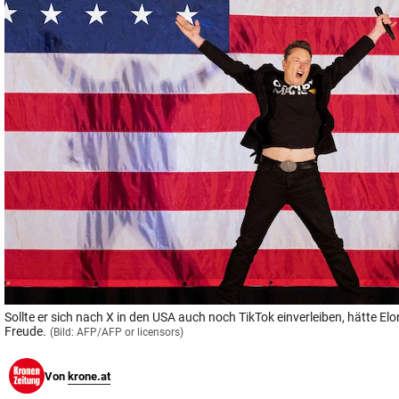
© Krone Multimedia GmbH & Co KG 2026
Muthgasse 2, 1190 Wien
Sollte er sich nach X in den USA auch noch TikTok einverleiben, hätte El
Freude.
(Bild: AFP/AFP or licensors)
Von
krone.at