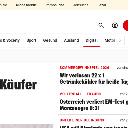
piele
Krone mobile
Immosuche
Jobsuche
Bazar
search
account_circle
Menü aufklappen
Suchen
(ausgewählt)
s & Society
Sport
Gesund
Ausland
Digital
Motor
Wir
len
SOMMERGEWINNSPIEL 2026
vor ein
Wir verlosen 22 x 1
 Käufer
Getränkekühler für heiße Ta
VOLLEYBALL – FRAUEN
vor 
Österreich verliert EM-Test
Montenegro 0:3!
UNTER EINER BEDINGUNG
vor 