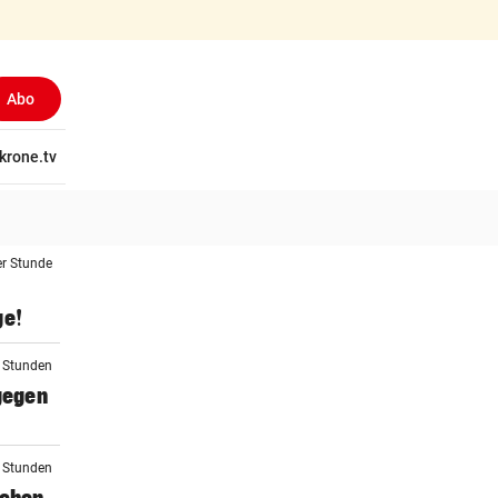
Abo
tschaft
krone.tv
Wissen
Gericht
Kolumnen
Freizeit
Reise
Ti
er Stunde
ge!
2 Stunden
 gegen
2 Stunden