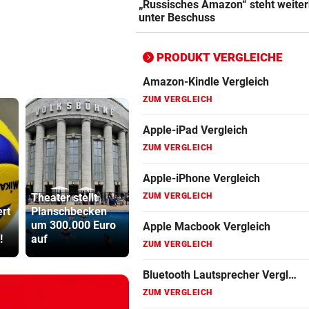
Apple Macbook Vergleich
„Russisches Amazon“ steht weiter
unter Beschuss
ZUM VERGLEICH
Bluetooth Lautsprecher Vergleich
PRODUKT VERGLEICHE
ZUM VERGLEICH
DSL Speedtest
ZUM VERGLEICH
Fernseher Vergleich
ZUM VERGLEICH
Fritz Repeater Vergleich
Theater stellt
Rapids System?
ert
Planschbecken
„Lassen den
Sager wirkt
ZUM VERGLEICH
um 300.000 Euro
Jungs alle
Mütter-Auf
!
auf
Freiheiten!“
gegen Kanz
Gaming Laptop Vergleich
ZUM VERGLEICH
Grafikkarten Vergleich