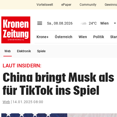
Vorteilswelt
ePaper
Community
Gewinns
close
Schließen
menu
Menü aufklappen
Sa., 08.08.2026
24°C
Wien
Abonnieren
Krone+
Österreich
Wien
Politik
Star
account_circle
arrow_right
Anmelden
(ausgewählt)
Web
Elektronik
Spiele
pin_drop
arrow_right
Bundesland auswäh
Wien
LAUT INSIDERN:
bookmark
Merkliste
China bringt Musk als
für TikTok ins Spiel
Suchbegriff
search
eingeben
Web
14.01.2025 08:00