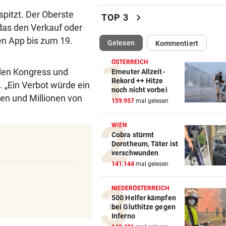
Luxus am Meer! Sabalenka
spitzt. Der Oberste
chevron_right
TOP 3
gewährt private Einblicke
 das den Verkauf oder
en App bis zum 19.
(ausgewählt)
Gelesen
Kommentiert
„IHR SEID DER HAMMER!“
vor 
Feuerwehr befreite Kalb aus
ÖSTERREICH
misslicher Lage
den Kongress und
Erneuter Allzeit-
Rekord ++ Hitze
. „Ein Verbot würde ein
noch nicht vorbei
FUSSBALL-FANS FEIERN
vor 
gen und Millionen von
159.957
mal gelesen
Hochgefühle dank Comebac
eines Kult-Sponsors
WIEN
Cobra stürmt
LIEFERING VERLIERT
vor 
Dorotheum, Täter ist
Enttäuschende Zweitliga-
verschwunden
Rückkehr nach Grödig
141.144
mal gelesen
2. LIGA – 2. RUNDE
vor 
NIEDERÖSTERREICH
Fehlstart komplett! Nächste 
500 Helfer kämpfen
bei Gluthitze gegen
für St. Pölten
Inferno