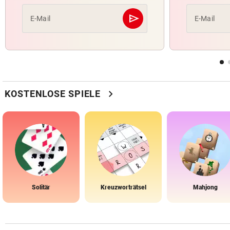
send
E-Mail
E-Mail
Abschicken
chevron_right
KOSTENLOSE SPIELE
Solitär
Kreuzworträtsel
Mahjong