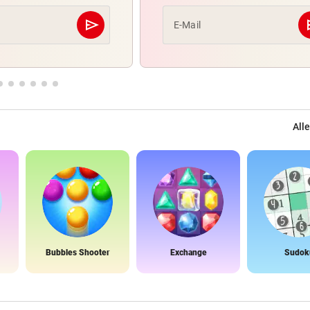
send
s
E-Mail
Abschicken
Alle
Bubbles Shooter
Exchange
Sudok