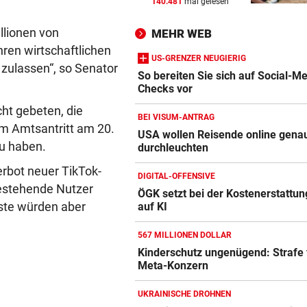
140.481
mal gelesen
WANDERER AUSGEFLOGEN
vor 
Wieder Muren nach Unwette
llionen von
MEHR WEB
Dramatik im Valser Tal
hren wirtschaftlichen
US-GRENZER NEUGIERIG
 zulassen“, so Senator
IN GREENSBORO
vor 
So bereiten Sie sich auf Social-M
Straka verpasst bei PGA-Tur
Checks vor
den Cut vorzeitig
ht gebeten, die
BEI VISUM-ANTRAG
m Amtsantritt am 20.
SCHRIEB WM-GESCHICHTE
vor 
USA wollen Reisende online gena
zu haben.
durchleuchten
Bayern kassiert Millionen – 
Transfer-Clou
Amazon-Kindle Vergleich
Verbot neuer TikTok-
DIGITAL-OFFENSIVE
ZUM VERGLEICH
estehende Nutzer
ÖGK setzt bei der Kostenerstattung
nste würden aber
auf KI
Apple-iPad Vergleich
ZUM VERGLEICH
567 MILLIONEN DOLLAR
Kinderschutz ungenügend: Strafe 
Apple-iPhone Vergleich
Meta-Konzern
ZUM VERGLEICH
UKRAINISCHE DROHNEN