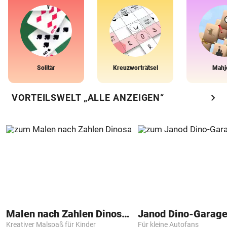
Solitär
Kreuzworträtsel
Mahj
chevron_right
VORTEILSWELT „ALLE ANZEIGEN“
Malen nach Zahlen Dinosaurier
Janod Dino-Garag
Kreativer Malspaß für Kinder
Für kleine Autofans