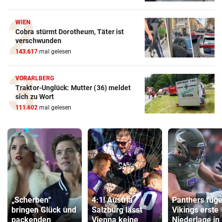
WIEN
Cobra stürmt Dorotheum, Täter ist
verschwunden
143.617
mal gelesen
VORARLBERG
Traktor-Unglück: Mutter (36) meldet
sich zu Wort
111.602
mal gelesen
„Scherben“
4:1! Austria
Panthers füg
bringen Glück und
Salzburg lässt
Vikings erste
packenden
Vienna keine
Niederlage in