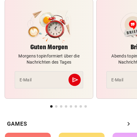
Guten Morgen
Br
Morgens topinformiert über die
Abends topin
Nachrichten des Tages
Nachrich
send
E-Mail
E-Mail
Abschicken
chevron_right
GAMES