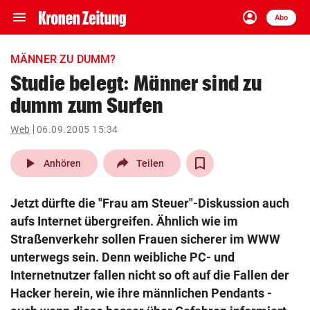
menu
account_circle
Navigation
Anmelden
Abo
close
Schließen
ein-/ausklappen
MÄNNER ZU DUMM?
Abonnieren
Studie belegt: Männer sind zu
dumm zum Surfen
account_circle
arrow_right
Anmelden
Web
06.09.2005 15:34
pin_drop
arrow_right
Bundesland auswäh
Wien
play_arrow
Anhören
Teilen
bookmark
Merkliste
Jetzt dürfte die "Frau am Steuer"-Diskussion auch
aufs Internet übergreifen. Ähnlich wie im
Suchbegriff
Straßenverkehr sollen Frauen sicherer im WWW
search
eingeben
unterwegs sein. Denn weibliche PC- und
Internetnutzer fallen nicht so oft auf die Fallen der
Hacker herein, wie ihre männlichen Pendants -