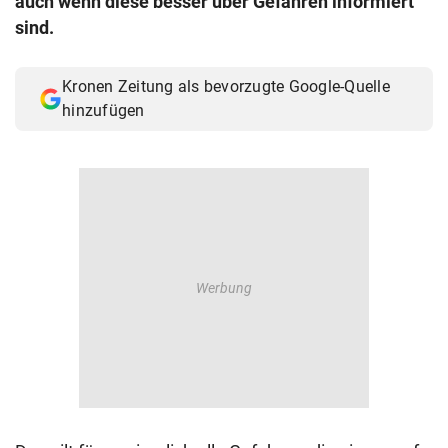
auch wenn diese besser über Gefahren informiert
© Krone Multimedia GmbH & Co KG 2026
sind.
Muthgasse 2, 1190 Wien
Kronen Zeitung als bevorzugte Google-Quelle
hinzufügen