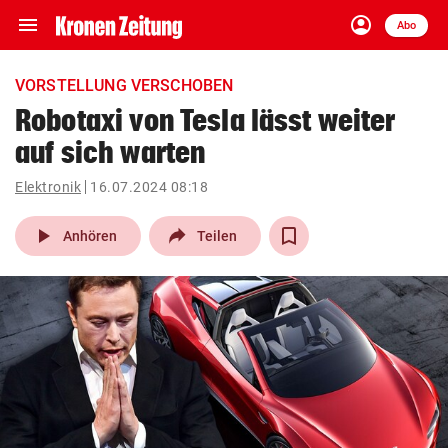
menu
account_circle
Navigation
Anmelden
Abo
close
Schließen
ein-/ausklappen
VORSTELLUNG VERSCHOBEN
Abonnieren
Robotaxi von Tesla lässt weiter
auf sich warten
account_circle
arrow_right
Anmelden
Elektronik
16.07.2024 08:18
pin_drop
arrow_right
Bundesland auswäh
Wien
play_arrow
Anhören
Teilen
bookmark
Merkliste
Suchbegriff
search
eingeben