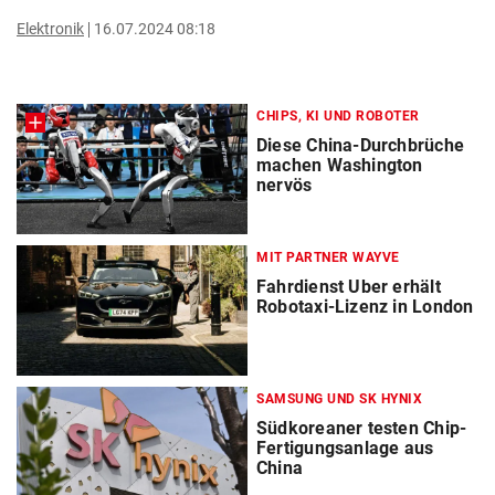
Elektronik
16.07.2024 08:18
CHIPS, KI UND ROBOTER
Diese China-Durchbrüche
machen Washington
nervös
MIT PARTNER WAYVE
Fahrdienst Uber erhält
Robotaxi-Lizenz in London
SAMSUNG UND SK HYNIX
Südkoreaner testen Chip-
Fertigungsanlage aus
China