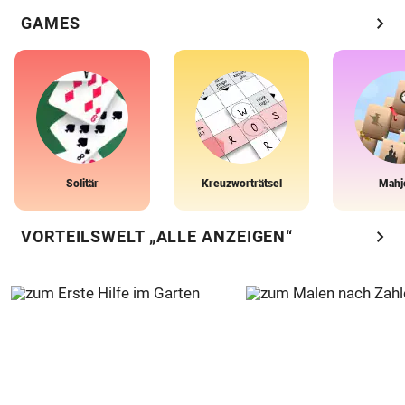
chevron_right
GAMES
Solitär
Kreuzworträtsel
Mahj
chevron_right
VORTEILSWELT „ALLE ANZEIGEN“