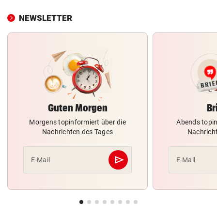
NEWSLETTER
Guten Morgen
Br
Morgens topinformiert über die
Abends topin
Nachrichten des Tages
Nachrich
send
E-Mail
E-Mail
Abschicken