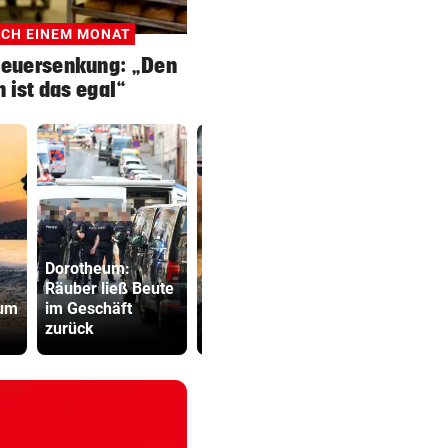
ACH EINEM MONAT
teuersenkung: „Den
 ist das egal“
Dorotheum:
Fakten-Che
Räuber ließ Beute
Halbfinal-Aus für
Warum die 
 um
im Geschäft
Luca Karl im K.o.-
keine Mess
zurück
Sprintbewerb
ist