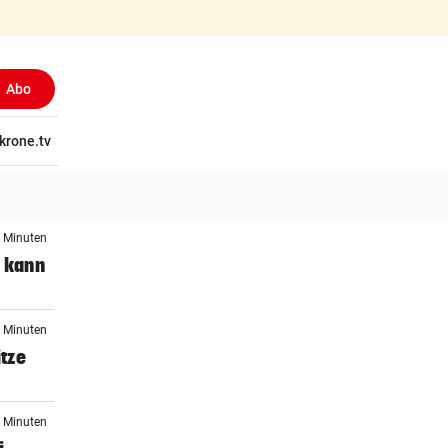
Abo
(ausgewählt)
tschaft
krone.tv
Wissen
Gericht
Kolumnen
Freizeit
Reise
Ti
0 Minuten
y kann
1 Minuten
tze
1 Minuten