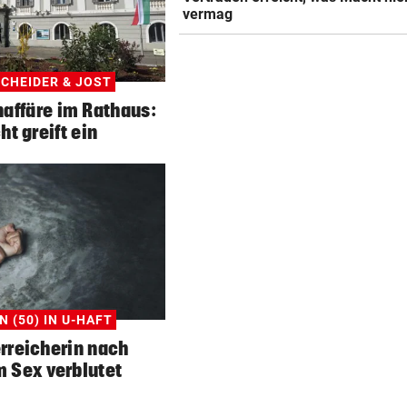
SPRICHT ÜBER FAMILIE
vermag
Royale Ehekrise? Das sagt
Ehemann von Beatrice
CHEIDER & JOST
„MONSTER-EINSATZ“
affäre im Rathaus:
Feuerwehr jagte „Vogelspin
ht greift ein
am Spielplatz
PSG WARTET SCHON
WM-Held zeigt Sixpack – ver
er Barcelona?
 (50) IN U-HAFT
rreicherin nach
m Sex verblutet