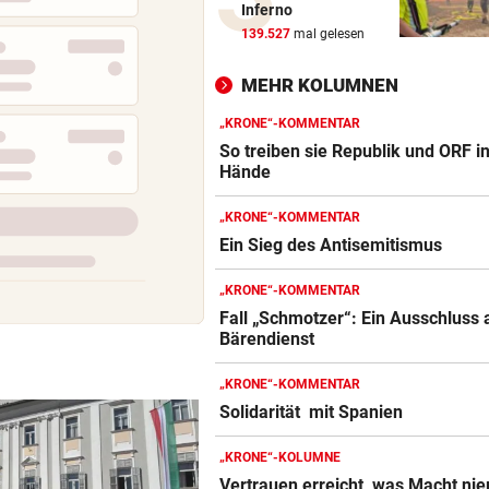
Inferno
Corinna & Danilo ließen sich
139.527
mal gelesen
Partnertattoo stechen
MEHR KOLUMNEN
SCHLAG GEGEN DEALER
14 Festnahmen: Steirischer
„KRONE“-KOMMENTAR
Drogenring aufgeflogen
So treiben sie Republik und ORF i
Hände
SEIT ANFANG 2023
„KRONE“-KOMMENTAR
Lebensmittelpreise auf höch
Ein Sieg des Antisemitismus
Stand geklettert
„KRONE“-KOMMENTAR
AUSSAGE ÜBER KINDER
Fall „Schmotzer“: Ein Ausschluss 
Steirische ÖVP-Chefin kritis
Bärendienst
den Bundeskanzler
„KRONE“-KOMMENTAR
„WERMUTSTROPFEN“
Solidarität mit Spanien
Verletzter Salzburg-Kicker: 
Diagnose ist da!
„KRONE“-KOLUMNE
Vertrauen erreicht, was Macht ni