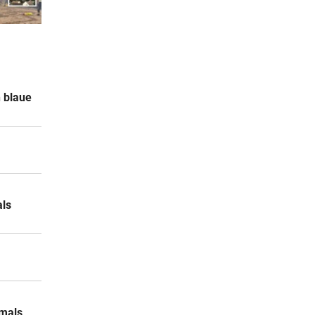
12:49
n blaue
12:23
sten
12:21
als
iert
12:19
Die
emals