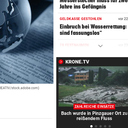
Messerstecher muss für zwe
Jahre ins Gefängnis
GELDKASSE GESTOHLEN
vor 2
Einbruch bei Wasserrettung:
sind fassungslos“
78 FESTNAHMEN
vor 2
Spanische Polizei zerschläg
Schleppernetzwerk
KRONE.TV
SPANIER POLTERN
vor 2
Hat Ceuta-Chaos jetzt auch
Folgen für die WM 2030?
KREATIV/stock.adobe.com)
WERDEN JETZT BEERDIGT
vor 3
Niedrigwasser legte Kriegsto
ZAHLREICHE EINSÄTZE
Budapest frei
Bach wurde in Pinzgauer Ort zu
reißendem Fluss
TIERSCHÜTZER GESCHOCKT
vor 4