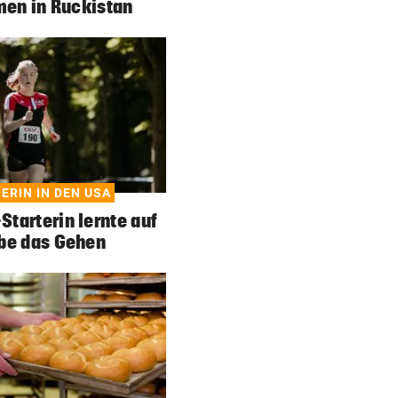
en in Ruckistan
ERIN IN DEN USA
tarterin lernte auf
be das Gehen