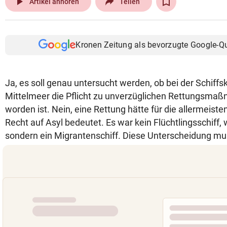
play_arrow
Artikel anhören
Teilen
Kronen Zeitung als bevorzugte Google-Q
Ja, es soll genau untersucht werden, ob bei der Schiff
Mittelmeer die Pflicht zu unverzüglichen Rettungsma
worden ist. Nein, eine Rettung hätte für die allermeist
Recht auf Asyl bedeutet. Es war kein Flüchtlingsschiff, 
sondern ein Migrantenschiff. Diese Unterscheidung mus