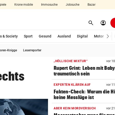
piele
Krone mobile
Immosuche
Jobsuche
Bazar
search
account_circle
Menü aufklappen
Suchen
s & Society
Sport
Gesund
Ausland
Digital
Motor
Wir
oren-Knigge
Leserreporter
len
„HÖLLISCHE MIXTUR“
vor 1
Rupert Grint: Leben mit Bab
echts
traumatisch sein
EXPERTEN KLÄREN AUF
vor 1
Fakten-Check: Warum die Hi
keine Messlüge ist
ABER KEIN MORDVERSUCH
vor 2