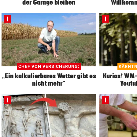
der Garage bleiben
Willkomm
CHEF VON VERSICHERUNG:
KÄRNTN
„Ein kalkulierbares Wetter gibt es
Kurios! WM-S
nicht mehr“
Youtu