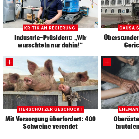
KRITIK AN REGIERUNG:
CAUSA S
Industrie-Präsident: „Wir
Überstunden
wurschteln nur dahin!“
Geric
TIERSCHÜTZER GESCHOCKT
EHEMANN
Mit Versorgung überfordert: 400
Oberöste
Schweine verendet
brutale