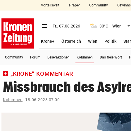
Vorteilswelt
ePaper
Community
Gewinns
close
Schließen
menu
Menü aufklappen
Fr., 07.08.2026
30°C
Wien
Abonnieren
Krone+
Österreich
Wien
Politik
Star
account_circle
arrow_right
Anmelden
(ausgewählt)
Community
Forum
Leseraktionen
Kolumnen
Das freie Wort
F
pin_drop
arrow_right
Bundesland auswäh
Wien
„KRONE“-KOMMENTAR
bookmark
Merkliste
Missbrauch des Asylr
Suchbegriff
Kolumnen
18.06.2023 07:00
search
eingeben