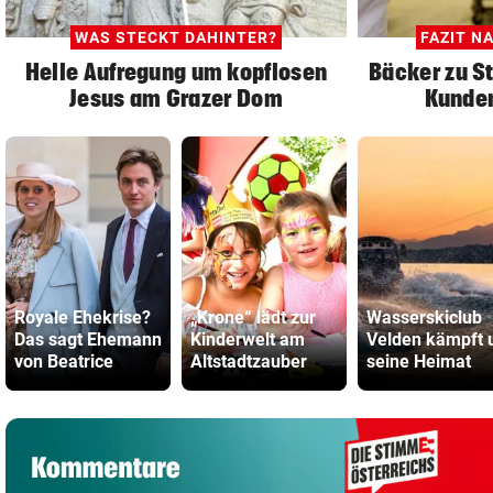
WAS STECKT DAHINTER?
FAZIT N
Helle Aufregung um kopflosen
Bäcker zu S
Jesus am Grazer Dom
Kunden
Royale Ehekrise?
„Krone“ lädt zur
Wasserskiclub
Das sagt Ehemann
Kinderwelt am
Velden kämpft
von Beatrice
Altstadtzauber
seine Heimat