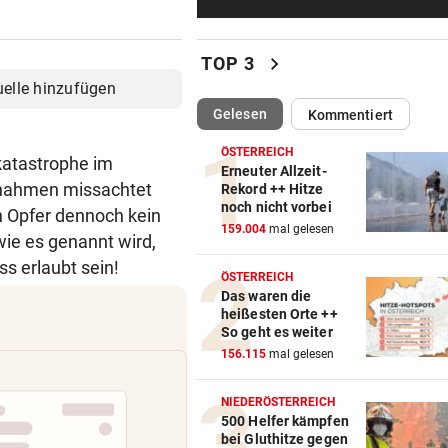
Mit Versorgung überfordert:
Schweine verendet
chevron_right
TOP 3
EINFUHREN STEIGEN
uelle hinzufügen
Energieimport treibt Österre
(ausgewählt)
Gelesen
Kommentiert
Handelsdefizit an
ÖSTERREICH
skatastrophe im
REKORDMONAT FÜR RETTER
Erneuter Allzeit-
ßnahmen missachtet
Rekord ++ Hitze
Seit Wochen kein einziger T
noch nicht vorbei
en Opfer dennoch kein
ohne Bergeinsatz
159.004
mal gelesen
wie es genannt wird,
„KLARE MASSSTÄBE“
s erlaubt sein!
ÖSTERREICH
Benko-Villa als Luxushotel?
Das waren die
sagt die Stadt
heißesten Orte ++
So geht es weiter
„KEIN VERTRAUEN MEHR“
156.115
mal gelesen
Erste Nation fordert Infantin
Rücktritt auf
NIEDERÖSTERREICH
500 Helfer kämpfen
bei Gluthitze gegen
EMOTIONALE BEDEUTUNG