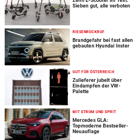
Zehn E-Scooter im Test:
Sieben gut, alle verboten
RIESENRÜCKRUF
Brandgefahr bei fast allen
gebauten Hyundai Inster
GUT FÜR ÖSTERREICH
Zulieferer jubelt über
Eindampfen der VW-
Palette
MIT STROM UND SPRIT
Mercedes GLA:
Topmoderne Bestseller-
Neuauflage