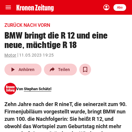
menu
account_circle
Navigation
Anmelden
Abo
close
Schließen
ein-/ausklappen
ZURÜCK NACH VORN
Abonnieren
BMW bringt die R 12 und eine
neue, mächtige R 18
account_circle
arrow_right
Anmelden
Motor
11.05.2023 19:25
pin_drop
arrow_right
Bundesland auswäh
Wien
play_arrow
Anhören
Teilen
bookmark
Merkliste
Von
Stephan Schätzl
Suchbegriff
search
Zehn Jahre nach der R nineT, die seinerzeit zum 90.
eingeben
Firmenjubiläum vorgestellt wurde, bringt BMW nun
zum 100. die Nachfolgerin: Sie heißt R 12, und
obwohl das Wortspiel zum Geburtstag nicht mehr