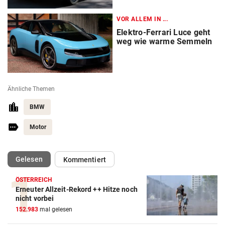
VOR ALLEM IN ...
Elektro-Ferrari Luce geht
weg wie warme Semmeln
Ähnliche Themen
BMW
Motor
(ausgewählt)
Gelesen
Kommentiert
ÖSTERREICH
Erneuter Allzeit-Rekord ++ Hitze noch
Autobatterie Vergleich
nicht vorbei
152.983
mal gelesen
ZUM VERGLEICH