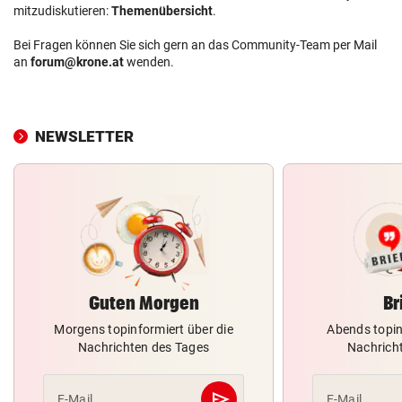
mitzudiskutieren:
Themenübersicht
.
Bei Fragen können Sie sich gern an das Community-Team per Mail
an
forum@krone.at
wenden.
NEWSLETTER
Guten Morgen
Br
Morgens topinformiert über die
Abends topin
Nachrichten des Tages
Nachrich
send
E-Mail
E-Mail