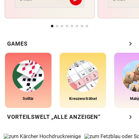
Abschicken
chevron_right
GAMES
Solitär
Kreuzworträtsel
Mahj
chevron_right
VORTEILSWELT „ALLE ANZEIGEN“