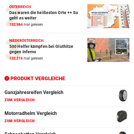
Winterreifen Vergleich
ÖSTERREICH
Das waren die heißesten Orte ++ So
ZUM VERGLEICH
geht es weiter
152.964
mal gelesen
Wagenheber Vergleich
ZUM VERGLEICH
NIEDERÖSTERREICH
500 Helfer kämpfen bei Gluthitze
Elektroroller Vergleich
gegen Inferno
ZUM VERGLEICH
132.216
mal gelesen
Ganzjahresreifen Vergleich
ZUM VERGLEICH
PRODUKT VERGLEICHE
Motorradhelm Vergleich
ZUM VERGLEICH
Schneeketten Vergleich
ZUM VERGLEICH
Drehmomentschlüssel Vergleich