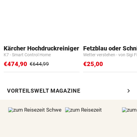
Kärcher Hochdruckreiniger
Fetzblau oder Schn
K7 - Smart Control Home
Wetter verstehen - von Sigi F
€474,90
€25,00
€644,99
chevron_right
VORTEILSWELT MAGAZINE