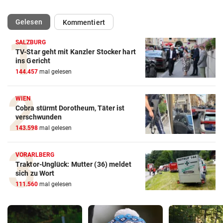
(ausgewählt)
Gelesen
Kommentiert
SALZBURG
TV-Star geht mit Kanzler Stocker hart
ins Gericht
144.457
mal gelesen
WIEN
Cobra stürmt Dorotheum, Täter ist
verschwunden
143.598
mal gelesen
VORARLBERG
Traktor-Unglück: Mutter (36) meldet
sich zu Wort
111.560
mal gelesen