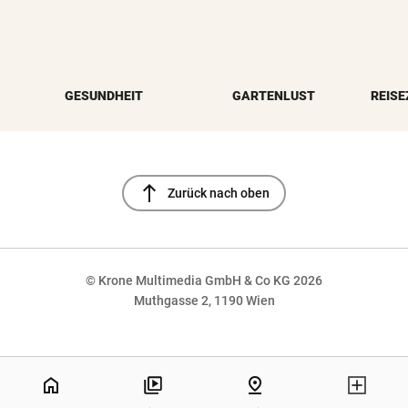
GESUNDHEIT
GARTENLUST
REISE
north
Zurück nach oben
© Krone Multimedia GmbH & Co KG 2026
Muthgasse 2, 1190 Wien
NaN%
home
pin_drop