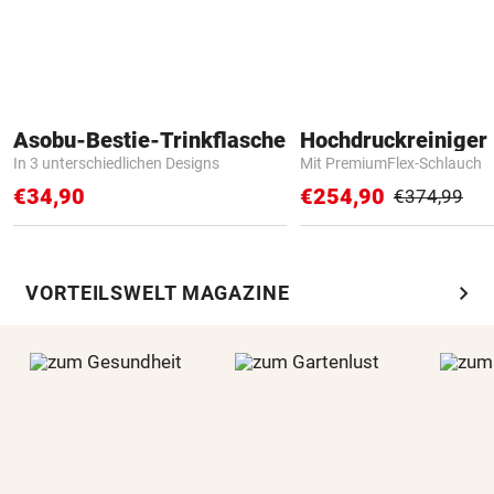
Asobu-Bestie-Trinkflasche
Hochdruckreiniger 
In 3 unterschiedlichen Designs
Mit PremiumFlex-Schlauch
€34,90
€254,90
€374,99
chevron_right
VORTEILSWELT MAGAZINE