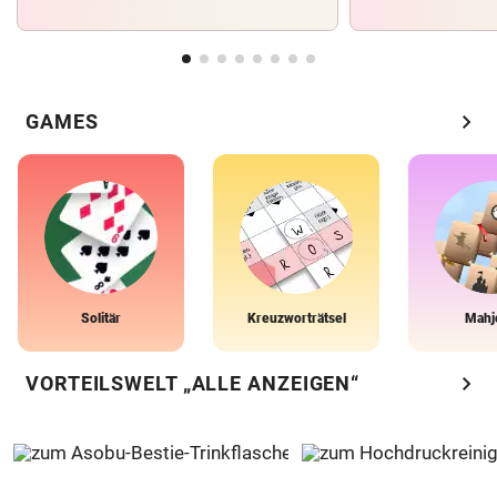
chevron_right
GAMES
Solitär
Kreuzworträtsel
Mahj
chevron_right
VORTEILSWELT „ALLE ANZEIGEN“