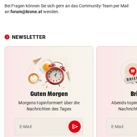
Bei Fragen können Sie sich gern an das Community-Team per Mail
an
forum@krone.at
wenden.
NEWSLETTER
Guten Morgen
Br
Morgens topinformiert über die
Abends topin
Nachrichten des Tages
Nachrich
send
E-Mail
E-Mail
Abschicken