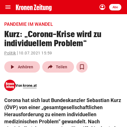
menu
account_circle
Navigation
Anmelden
Abo
close
Schließen
ein-/ausklappen
PANDEMIE IM WANDEL
Abonnieren
Kurz: „Corona-Krise wird zu
individuellem Problem“
account_circle
arrow_right
Anmelden
Politik
10.07.2021 15:59
pin_drop
arrow_right
Bundesland auswäh
Wien
play_arrow
Anhören
Teilen
bookmark
Merkliste
Von
krone.at
Suchbegriff
search
Corona hat sich laut Bundeskanzler Sebastian Kurz
eingeben
(ÖVP) von einer „gesamtgesellschaftlichen
Herausforderung zu einem individuellen
medizinischen Problem“ gewandelt. Nach