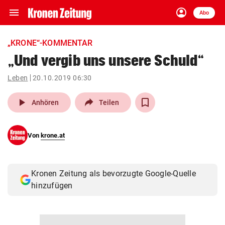
menu
account_circle
Navigation
Anmelden
Abo
close
Schließen
ein-/ausklappen
„KRONE“-KOMMENTAR
Abonnieren
„Und vergib uns unsere Schuld“
account_circle
arrow_right
Leben
20.10.2019 06:30
Anmelden
play_arrow
Anhören
Teilen
pin_drop
arrow_right
Bundesland auswäh
Wien
bookmark
Von
krone.at
Merkliste
Suchbegriff
Kronen Zeitung als bevorzugte Google-Quelle
search
eingeben
hinzufügen