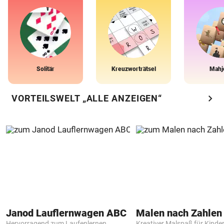
Solitär
Kreuzworträtsel
Mahj
chevron_right
VORTEILSWELT „ALLE ANZEIGEN“
Janod Lauflernwagen ABC
Hervorragend zum Laufenlernen
Kreativer Malspaß für Kinde