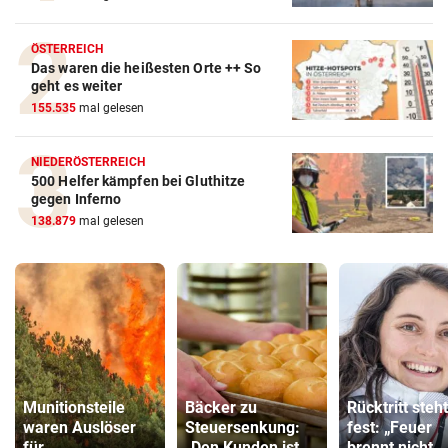
ÖSTERREICH
Das waren die heißesten Orte ++ So
geht es weiter
155.535
mal gelesen
NIEDERÖSTERREICH
500 Helfer kämpfen bei Gluthitze
gegen Inferno
138.879
mal gelesen
Munitionsteile
Bäcker zu
Rücktritt steht
waren Auslöser
Steuersenkung:
fest: „Feuer
für
„Den Kunden ist
brennt nicht