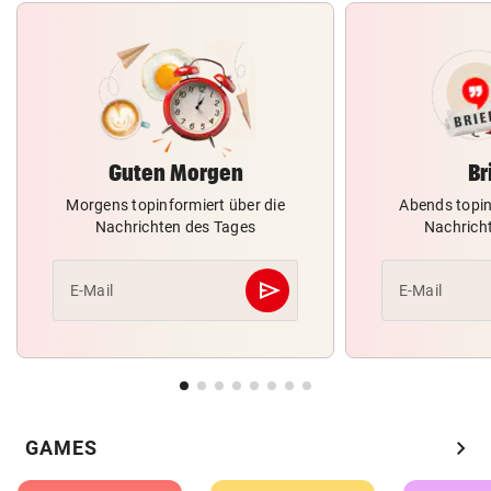
Guten Morgen
Br
Morgens topinformiert über die
Abends topin
Nachrichten des Tages
Nachrich
send
E-Mail
E-Mail
Abschicken
chevron_right
GAMES