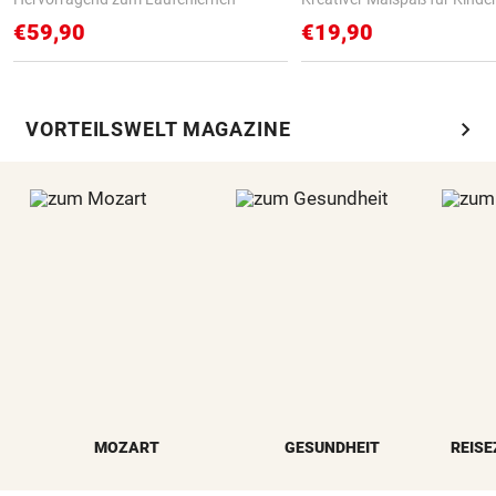
€59,90
€19,90
chevron_right
VORTEILSWELT MAGAZINE
MOZART
GESUNDHEIT
REISE