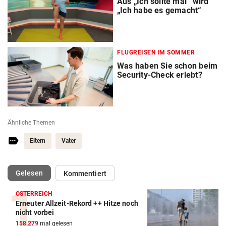
Aus „Ich sollte mal“ wird
„Ich habe es gemacht“
FLUGREISEN IM SOMMER
Was haben Sie schon beim
Security-Check erlebt?
Ähnliche Themen
Eltern
Vater
(ausgewählt)
Gelesen
Kommentiert
ÖSTERREICH
Erneuter Allzeit-Rekord ++ Hitze noch
nicht vorbei
158.279
mal gelesen