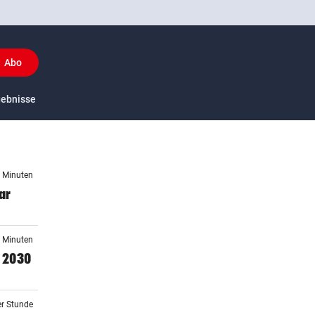
Abo
y
gebnisse
US-Sport
1 Minuten
ar
6 Minuten
 2030
er Stunde