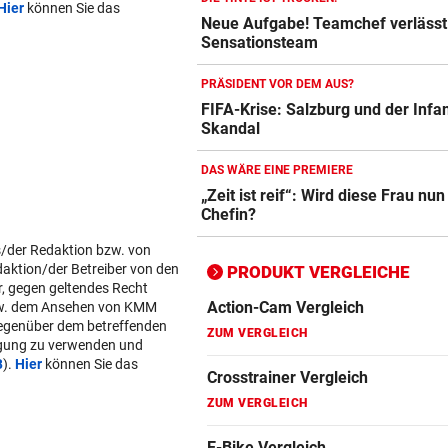
Hier
können Sie das
Neue Aufgabe! Teamchef verläss
Crosstrainer Vergleich
Sensationsteam
ZUM VERGLEICH
PRÄSIDENT VOR DEM AUS?
E-Bike Vergleich
FIFA-Krise: Salzburg und der Infan
Skandal
ZUM VERGLEICH
Elektro-Scooter Vergleich
DAS WÄRE EINE PREMIERE
„Zeit ist reif“: Wird diese Frau nun
ZUM VERGLEICH
Chefin?
Ergometer Vergleich
s/der Redaktion bzw. von
ZUM VERGLEICH
daktion/der Betreiber von den
PRODUKT VERGLEICHE
r, gegen geltendes Recht
w. dem Ansehen von KMM
Fahrrad Test
gegenüber dem betreffenden
ZUM VERGLEICH
lgung zu verwenden und
B
).
Hier
können Sie das
Fahrradanhänger Vergleich
ZUM VERGLEICH