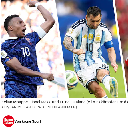
© Krone Multimedia GmbH & Co KG 2026
Muthgasse 2, 1190 Wien
Kylian Mbappe, Lionel Messi und Erling Haaland (v.l.n.r.) kämpfen um d
AFP/DAN MULLAN, GEPA, AFP/ODD ANDERSEN)
Von
krone Sport