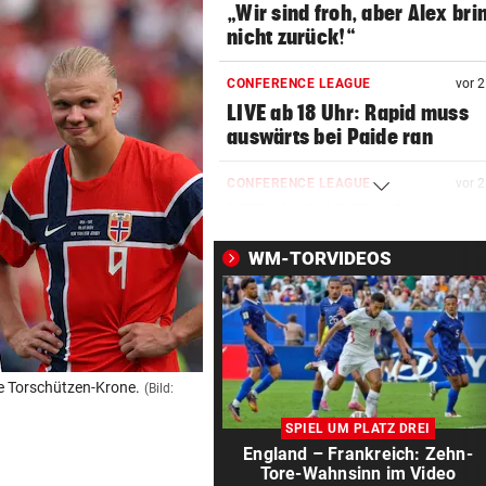
„Wir sind froh, aber Alex bri
nicht zurück!“
CONFERENCE LEAGUE
vor 
LIVE ab 18 Uhr: Rapid muss
auswärts bei Paide ran
CONFERENCE LEAGUE
vor 
LIVE ab 19.30 Uhr: Beitar
Jerusalem gegen Austria!
WM-TORVIDEOS
EUROPA-LEAGUE-TICKER
vor 
LIVE ab 19 Uhr: Red Bull Sal
gegen FC Pafos!
DAS SAGT STURM-COACH
vor 
ie Torschützen-Krone.
(Bild:
Charakterprobe! „Das sprich
SPIEL UM PLATZ DREI
die Mannschaft“
England – Frankreich: Zehn-
Tore-Wahnsinn im Video
WIEDERHOLUNGSTÄTER
vor 