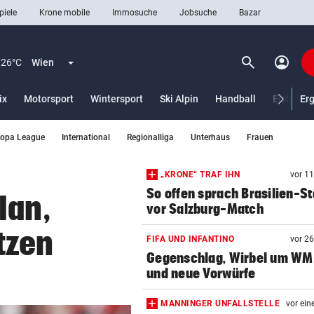
piele
Krone mobile
Immosuche
Jobsuche
Bazar
search
account_circle
Menü aufklappen
Suchen
26°C
Wien
ix
Motorsport
Wintersport
Ski Alpin
Handball
Eishocke
Er
ropa League
International
Regionalliga
Unterhaus
Frauen
len
„KRONE“ TRAF IHN
vor 1
So offen sprach Brasilien-St
lan,
vor Salzburg-Match
tzen
FIFA UND INFANTINO
vor 2
Gegenschlag, Wirbel um WM
und neue Vorwürfe
MANNINGER UNFALLSTELLE
vor ein