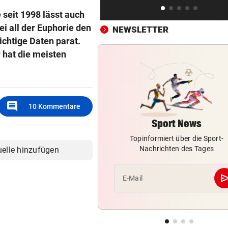
Nach Eklat: Sperre gegen S
 seit 1998 lässt auch
Eto‘o aufgehoben
ei all der Euphorie den
NEWSLETTER
wichtige Daten parat.
CHAMPIONS-LEAGUE-QUALI
vor 
 hat die meisten
Sturm Graz bei Fenerbahce
Istanbul ohne Chance
FRÜCHTL „NEUER ZWEIER“
vor 
comment
Red Bull Salzburg hat neuen
10
Kommentare
Tormann gefunden
Sport News
Topinformiert über die Sport-
Nachrichten des Tages
uelle hinzufügen
se
E-Mail