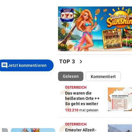
chevron_right
TOP 3
comment
Jetzt kommentieren
(ausgewählt)
Gelesen
Kommentiert
ÖSTERREICH
Das waren die
heißesten Orte ++
So geht es weiter
152.210
mal gelesen
ÖSTERREICH
Erneuter Allzeit-