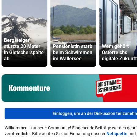
Bergsteiger
stürzte 20 Meter
Pensionistin starb
Wem gehört
in Gletscherspalte
beim Schwimmen
Österreichs
ab
im Wallersee
digitale Zukunft
Einloggen, um an der Diskussion teilzuneh
Willkommen in unserer Community! Eingehende Beiträge werden geprü
veröffentlicht. Bitte achten Sie auf Einhaltung unserer
Netiquette
und