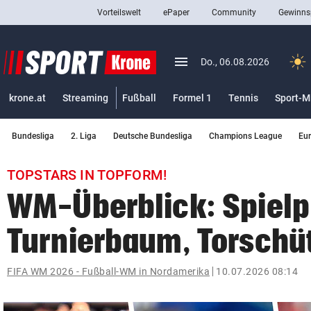
Vorteilswelt
ePaper
Community
Gewinns
close
Schließen
menu
Menü aufklappen
Do., 06.08.2026
Abonnieren
krone.at
Streaming
Fußball
Formel 1
Tennis
Sport-M
account_circle
arrow_right
Anmelden
Bundesliga
2. Liga
Deutsche Bundesliga
Champions League
Eu
pin_drop
arrow_right
Bundesland auswäh
Wien
TOPSTARS IN TOPFORM!
bookmark
Merkliste
WM-Überblick: Spielp
Turnierbaum, Torschü
Suchbegriff
search
eingeben
FIFA WM 2026 - Fußball-WM in Nordamerika
10.07.2026 08:14