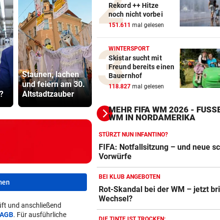
Rekord ++ Hitze
noch nicht vorbei
151.611
mal gelesen
WINTERSPORT
Skistar sucht mit
„Es fehlt das
Abhöraffär
Freund bereits einen
Staunen, lachen
Wasser, um
Ermittlung
Bauernhof
und feiern am 30.
schwimmen zu
gegen ORF
118.827
mal gelesen
?
Altstadtzauber
lernen“
Stiftungsra
MEHR FIFA WM 2026 - FUSSB
M IN NORDAMERIKA
STÜRZT NUN INFANTINO?
FIFA: Notfallsitzung – und neue 
Vorwürfe
BEI KLUB ANGEBOTEN
men
Rot-Skandal bei der WM – jetzt br
Wechsel?
Action-Cam Vergleich
ft und anschließend
ZUM VERGLEICH
AGB
. Für ausführliche
DIE TINTE IST TROCKEN: