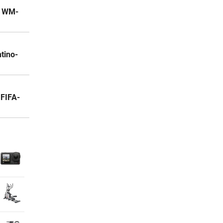
t WM-
tino-
 FIFA-