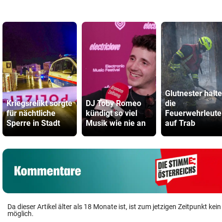
Glutnester halt
Kriegsrelikt sorgte
DJ Toby Romeo
die
für nächtliche
kündigt so viel
Feuerwehrleute
Sperre in Stadt
Musik wie nie an
auf Trab
Da dieser Artikel älter als 18 Monate ist, ist zum jetzigen Zeitpunkt k
möglich.