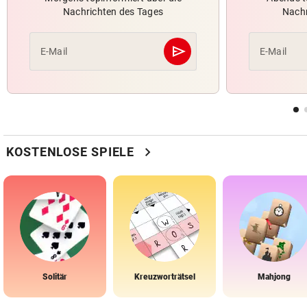
Nachrichten des Tages
Nachr
send
E-Mail
E-Mail
Abschicken
chevron_right
KOSTENLOSE SPIELE
Solitär
Kreuzworträtsel
Mahjong