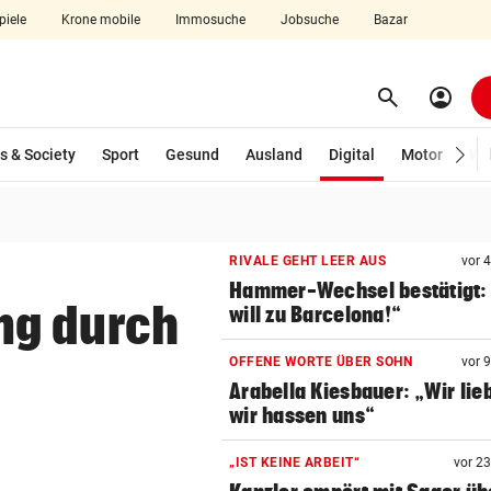
piele
Krone mobile
Immosuche
Jobsuche
Bazar
search
account_circle
Menü aufklappen
Suchen
(ausgewählt)
s & Society
Sport
Gesund
Ausland
Digital
Motor
Wir
len
RIVALE GEHT LEER AUS
vor 
Hammer-Wechsel bestätigt: 
ng durch
will zu Barcelona!“
OFFENE WORTE ÜBER SOHN
vor 
Arabella Kiesbauer: „Wir lie
wir hassen uns“
„IST KEINE ARBEIT“
vor 2