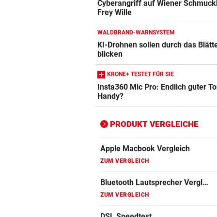
Cyberangriff auf Wiener Schmuck
Apple-iPad Vergleich
Frey Wille
ZUM VERGLEICH
WALDBRAND-WARNSYSTEM
Apple-iPhone Vergleich
KI-Drohnen sollen durch das Blätt
ZUM VERGLEICH
blicken
Apple Macbook Vergleich
KRONE+ TESTET FÜR SIE
Insta360 Mic Pro: Endlich guter T
ZUM VERGLEICH
Handy?
Bluetooth Lautsprecher Vergleich
ZUM VERGLEICH
PRODUKT VERGLEICHE
DSL Speedtest
ZUM VERGLEICH
Fernseher Vergleich
ZUM VERGLEICH
Fritz Repeater Vergleich