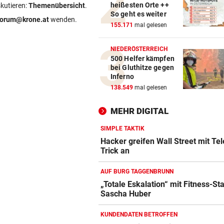
heißesten Orte ++
TRENNUNG VON REGISSEUR
vor 
skutieren:
Themenübersicht
.
So geht es weiter
Sängerin Vanessa Paradis gib
forum@krone.at
wenden.
155.171
mal gelesen
Ehe-Aus bekannt
NIEDERÖSTERREICH
FORSCHER RÄTSELN
vor 
500 Helfer kämpfen
Ungewöhnliche Todesfälle v
bei Gluthitze gegen
Rentieren in Norwegen
Inferno
138.549
mal gelesen
NACH ZUSAMMENSTOSS
vor 
D: Dutzende Verletzte bei
MEHR DIGITAL
Straßenbahnunfall
SIMPLE TAKTIK
Hacker greifen Wall Street mit Tel
Trick an
AUF BURG TAGGENBRUNN
„Totale Eskalation“ mit Fitness-St
Sascha Huber
Amazon-Kindle Vergleich
ZUM VERGLEICH
KUNDENDATEN BETROFFEN