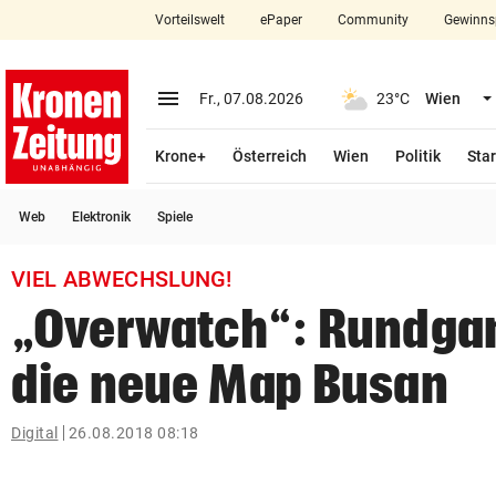
Vorteilswelt
ePaper
Community
Gewinns
close
Schließen
menu
Menü aufklappen
Fr., 07.08.2026
23°C
Wien
Abonnieren
Krone+
Österreich
Wien
Politik
Star
account_circle
arrow_right
Anmelden
Web
Elektronik
Spiele
pin_drop
arrow_right
Bundesland auswäh
Wien
VIEL ABWECHSLUNG!
bookmark
Merkliste
„Overwatch“: Rundga
die neue Map Busan
Suchbegriff
search
eingeben
Digital
26.08.2018 08:18