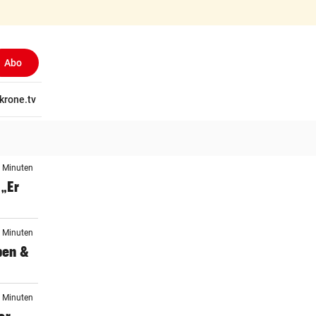
Abo
tschaft
krone.tv
Wissen
Gericht
Kolumnen
Freizeit
Reise
Ti
4 Minuten
„Er
9 Minuten
ben &
3 Minuten