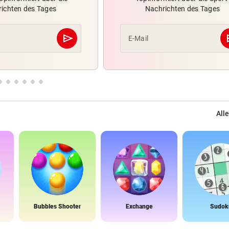
ichten des Tages
Nachrichten des Tages
send
s
E-Mail
Abschicken
Alle
Bubbles Shooter
Exchange
Sudok