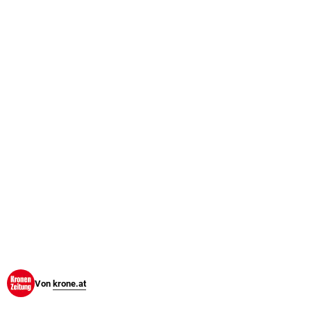
© Krone Multimedia GmbH & Co KG 2026
Muthgasse 2, 1190 Wien
Von
krone.at