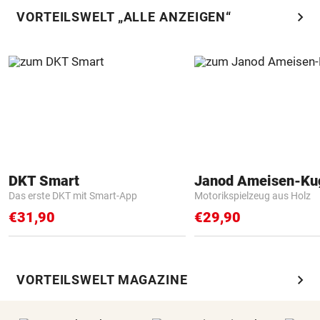
chevron_right
VORTEILSWELT „ALLE ANZEIGEN“
DKT Smart
Janod Ameisen-Ku
Das erste DKT mit Smart-App
Motorikspielzeug aus Holz
€31,90
€29,90
chevron_right
VORTEILSWELT MAGAZINE