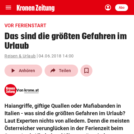
menu
account_circle
Navigation
Anmelden
Abo
close
Schließen
ein-/ausklappen
VOR FERIENSTART
Abonnieren
Das sind die größten Gefahren im
Urlaub
account_circle
arrow_right
Anmelden
Reisen & Urlaub
04.06.2018 14:00
pin_drop
arrow_right
Bundesland auswäh
Wien
play_arrow
Anhören
Teilen
bookmark
Merkliste
Von
krone.at
Suchbegriff
search
Haiangriffe, giftige Quallen oder Mafiabanden in
eingeben
Italien - was sind die größten Gefahren im Urlaub?
Laut Experten nichts von alledem. Denn die meisten
Österreicher verunglücken in der Ferienzeit beim