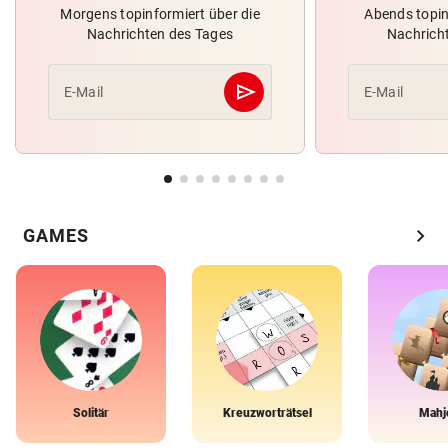
Morgens topinformiert über die
Abends topin
Nachrichten des Tages
Nachrich
send
E-Mail
E-Mail
Abschicken
chevron_right
GAMES
Solitär
Kreuzworträtsel
Mahj