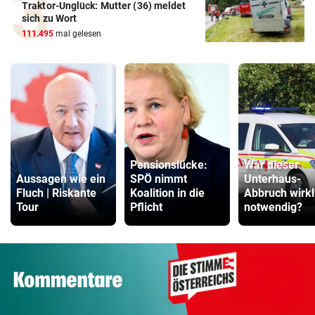
Traktor-Unglück: Mutter (36) meldet
sich zu Wort
111.495
mal gelesen
Pensionslücke:
War dieser
Aussagen wie ein
SPÖ nimmt
Unterhaus-
Fluch | Riskante
Koalition in die
Abbruch wirkl
Tour
Pflicht
notwendig?