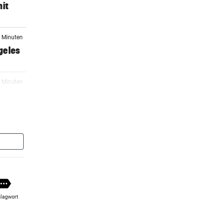
mit
9 Minuten
geles
8 Minuten
0 Minuten
anek
0 Minuten
 GAK
lagwort
1 Minuten