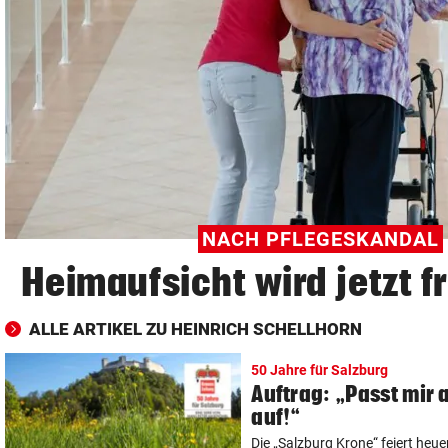
© Krone Multimedia GmbH & Co KG 2026
Muthgasse 2, 1190 Wien
NACH PFLEGESKANDAL
Heimaufsicht wird jetzt f
ALLE ARTIKEL ZU HEINRICH SCHELLHORN
50 Jahre für Salzburg
Auftrag: „Passt mir 
auf!“
Die „Salzburg Krone“ feiert heue