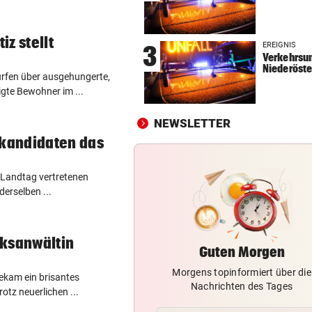
„ERSCHRECKENDE SZENEN“
vor 
Brand am Gardasee: Hotel
z stellt
EREIGNIS
3
geräumt, Urlauber fliehen
Verkehrsun
Niederöste
ürfen über ausgehungerte,
ACHT KILO TNT IM BODEN
vor 
gte Bewohner im ...
Schon wieder Sprengstoff in
beliebtem See gefunden
NEWSLETTER
nkandidaten das
WURDE NUR 27 JAHRE ALT
vor 
Uganda trauert! Teamspieler
Überfall ermordet
r Landtag vertretenen
derselben ...
lksanwältin
Guten Morgen
Morgens topinformiert über die
kam ein brisantes
Nachrichten des Tages
otz neuerlichen ...