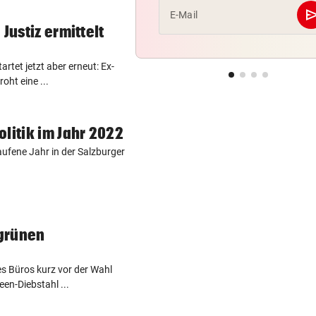
se
E-Mail
Justiz ermittelt
artet jetzt aber erneut: Ex-
oht eine ...
litik im Jahr 2022
aufene Jahr in der Salzburger
grünen
es Büros kurz vor der Wahl
en-Diebstahl ...