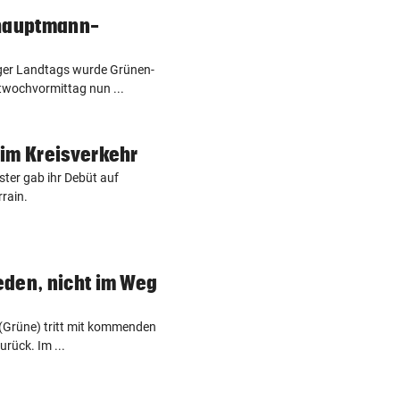
shauptmann-
rger Landtags wurde Grünen-
twochvormittag nun ...
im Kreisverkehr
ster gab ihr Debüt auf
rain.
eden, nicht im Weg
 (Grüne) tritt mit kommenden
rück. Im ...