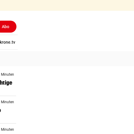
Abo
tschaft
krone.tv
Wissen
Gericht
Kolumnen
Freizeit
Reise
Ti
0 Minuten
htige
1 Minuten
o
2 Minuten