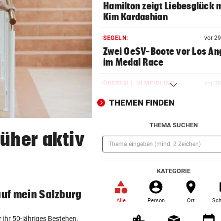
Hamilton zeigt Liebesglück 
Kim Kardashian
SEGELN:
vor 2
Zwei OeSV-Boote vor Los An
im Medal Race
ÜBERFALL IN MEIDLING
vor 3
Mann stieß 27-Jährige ins
THEMEN FINDEN
Gebüsch und würgte sie
THEMA SUCHEN
NHL-STAR IN GRAZ:
vor 4
rüher aktiv
„Ich habe selbst zu einem V
aufgeschaut!“
(Pflichtfeld)
KATEGORIE
AUFSTEIGER IM FOKUS
vor 4
Austria Lustenau jagt gegen
auf mein Salzburg
Bundesliga-Rekord
Alle
Person
Ort
Sch
(ausgewählt)
r ihr 50-jähriges Bestehen.
AUF CHINA-MOTORRAD
vor 4