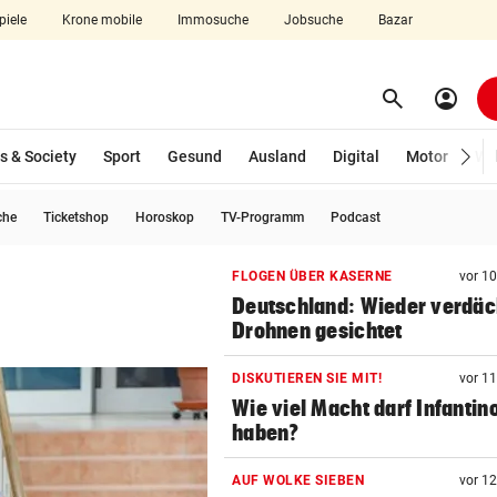
piele
Krone mobile
Immosuche
Jobsuche
Bazar
search
account_circle
Menü aufklappen
Suchen
s & Society
Sport
Gesund
Ausland
Digital
Motor
Wir
che
Ticketshop
Horoskop
TV-Programm
Podcast
len
FLOGEN ÜBER KASERNE
vor 1
Deutschland: Wieder verdäc
Drohnen gesichtet
DISKUTIEREN SIE MIT!
vor 1
Wie viel Macht darf Infantin
haben?
AUF WOLKE SIEBEN
vor 1