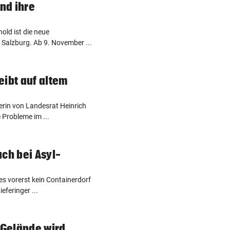
und ihre
hold ist die neue
 Salzburg. Ab 9. November ...
eibt auf altem
erin von Landesrat Heinrich
 Probleme im ...
uch bei Asyl-
s vorerst kein Containerdorf
eferinger ...
Gelände wird