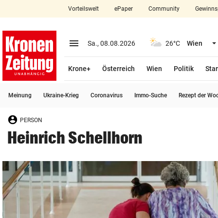
Vorteilswelt
ePaper
Community
Gewinns
close
Schließen
menu
Menü aufklappen
Sa., 08.08.2026
26°C
Wien
Abonnieren
Krone+
Österreich
Wien
Politik
Star
account_circle
arrow_right
Anmelden
Meinung
Ukraine-Krieg
Coronavirus
Immo-Suche
Rezept der Wo
pin_drop
arrow_right
Bundesland auswäh
Wien
PERSON
bookmark
Merkliste
Heinrich Schellhorn
Suchbegriff
search
eingeben