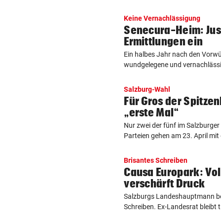
Keine Vernachlässigung
Senecura-Heim: Justi
Ermittlungen ein
Ein halbes Jahr nach den Vorw
wundgelegene und vernachlässi
Salzburg-Wahl
Für Gros der Spitze
„erste Mal“
Nur zwei der fünf im Salzburge
Parteien gehen am 23. April mit 
Brisantes Schreiben
Causa Europark: Vo
verschärft Druck
Salzburgs Landeshauptmann be
Schreiben. Ex-Landesrat bleibt tr