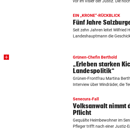
vor im Visier der Justiz. Die höch
EIN „KRONE“-RÜCKBLICK
Fünf Jahre Salzburg
Seit zehn Jahren leitet Wilfried
Landeshauptmann die Geschicke 
Grünen-Chefin Berthold
„Erleben starken Kic
Landespolitik“
Grünen-Frontfrau Martina Bertho
Interview über Windräder, die Te
Senecura-Fall
Volksanwalt nimmt d
Pflicht
Gequälte Heimbewohner im Sene
Pfleger trifft nach einer Justiz-