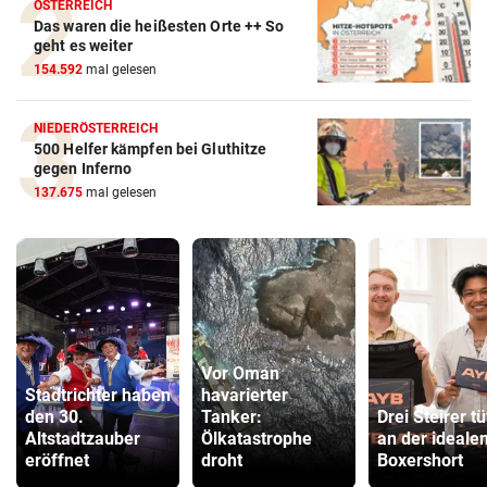
ÖSTERREICH
Das waren die heißesten Orte ++ So
geht es weiter
154.592
mal gelesen
NIEDERÖSTERREICH
500 Helfer kämpfen bei Gluthitze
gegen Inferno
137.675
mal gelesen
Vor Oman
Stadtrichter haben
havarierter
den 30.
Tanker:
Drei Steirer tü
Altstadtzauber
Ölkatastrophe
an der ideale
eröffnet
droht
Boxershort