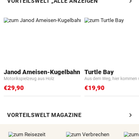
chevron_right
VORTEILSWELT „ALLE ANZEIGEN“
Janod Ameisen-Kugelbahn
Turtle Bay
Motorikspielzeug aus Holz
Aus dem Weg, hier kommen w
€29,90
€19,90
chevron_right
VORTEILSWELT MAGAZINE