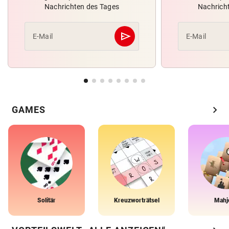
Nachrichten des Tages
Nachrich
send
E-Mail
E-Mail
Abschicken
chevron_right
GAMES
Solitär
Kreuzworträtsel
Mahj