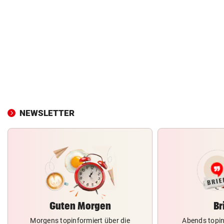
NEWSLETTER
Guten Morgen
Br
Morgens topinformiert über die
Abends topin