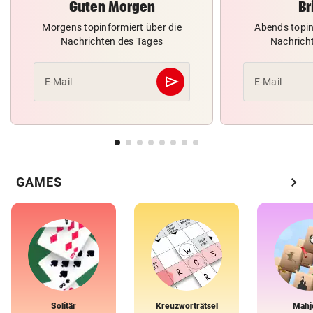
Guten Morgen
Br
Morgens topinformiert über die
Abends topin
Nachrichten des Tages
Nachrich
send
E-Mail
E-Mail
Abschicken
chevron_right
GAMES
Solitär
Kreuzworträtsel
Mahj