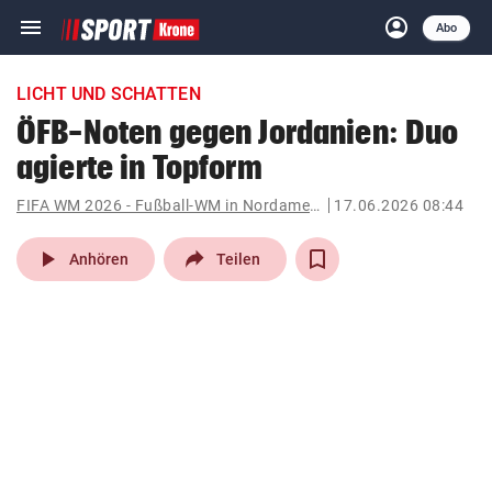
menu
account_circle
Navigation
Anmelden
Abo
close
Schließen
ein-/ausklappen
LICHT UND SCHATTEN
Abonnieren
ÖFB-Noten gegen Jordanien: Duo
agierte in Topform
account_circle
arrow_right
Anmelden
FIFA WM 2026 - Fußball-WM in Nordamerika
17.06.2026 08:44
pin_drop
arrow_right
Bundesland auswäh
Wien
play_arrow
Anhören
Teilen
bookmark
Merkliste
Suchbegriff
search
eingeben