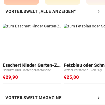
chevron_right
VORTEILSWELT „ALLE ANZEIGEN“
Esschert Kinder Garten-Zubehör
Fetzblau oder Schn
Schürze und Gartengerätetasche
Wetter verstehen - von Sigi F
€29,90
€25,00
chevron_right
VORTEILSWELT MAGAZINE