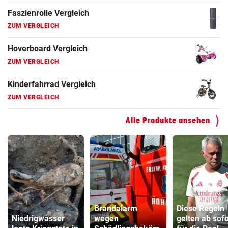
Fahrradanhänger Vergleich
ZUM VERGLEICH
Faszienrolle Vergleich
ZUM VERGLEICH
Hoverboard Vergleich
ZUM VERGLEICH
Alle Produkte ansehen
Kinderfahrrad Vergleich
ZUM VERGLEICH
Brandalarm
Diese Regeln
Niedrigwasser
wegen
gelten ab sofo