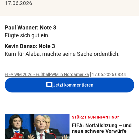
17.06.2026
Paul Wanner: Note 3
Fügte sich gut ein.
Kevin Danso: Note 3
Kam für Alaba, machte seine Sache ordentlich.
FIFA WM 2026 - Fußball-WM in Nordamerika
17.06.2026 08:44
comment
Jetzt kommentieren
STÜRZT NUN INFANTINO?
FIFA: Notfallsitzung – und
neue schwere Vorwürfe