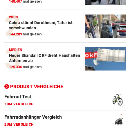
148.407
mal gelesen
WIEN
Action-Cam Vergleich
Cobra stürmt Dorotheum, Täter ist
ZUM VERGLEICH
verschwunden
144.289
mal gelesen
Crosstrainer Vergleich
ZUM VERGLEICH
MEDIEN
Neuer Skandal! ORF dreht Haushalten
E-Bike Vergleich
Antennen ab
ZUM VERGLEICH
125.336
mal gelesen
Elektro-Scooter Vergleich
PRODUKT VERGLEICHE
ZUM VERGLEICH
Ergometer Vergleich
ZUM VERGLEICH
Fahrrad Test
ZUM VERGLEICH