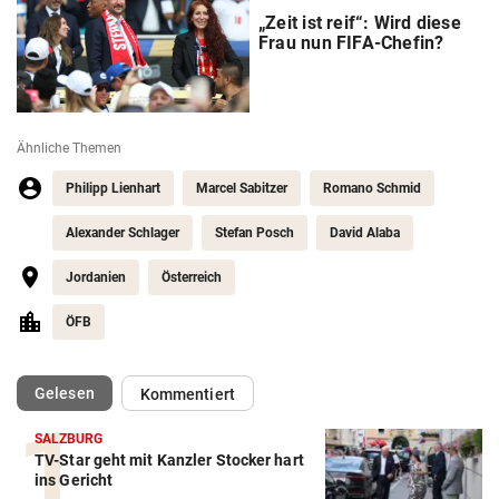
„Zeit ist reif“: Wird diese
Frau nun FIFA-Chefin?
Ähnliche Themen
Philipp Lienhart
Marcel Sabitzer
Romano Schmid
Alexander Schlager
Stefan Posch
David Alaba
Jordanien
Österreich
ÖFB
(ausgewählt)
Gelesen
Kommentiert
SALZBURG
TV-Star geht mit Kanzler Stocker hart
ins Gericht