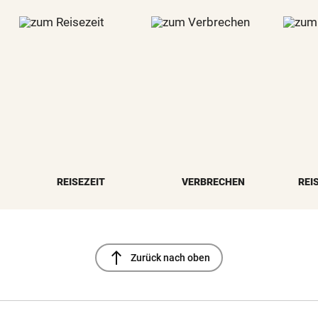
REISEZEIT
VERBRECHEN
REI
north
Zurück nach oben