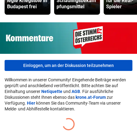
legte Kriegstote in
Schädlingsbekäm
für die Real-
Budapest frei
pfungsmittel
Spieler
Einloggen, um an der Diskussion teilzunehmen
Willkommen in unserer Community! Eingehende Beiträge werden
geprüft und anschließend veröffentlicht. Bitte achten Sie auf
Einhaltung unserer
Netiquette
und
AGB
. Für ausführliche
Diskussionen steht Ihnen ebenso das
krone.at-Forum
zur
Verfügung.
Hier
können Sie das Community-Team via unserer
Melde- und Abhilfestelle kontaktieren.