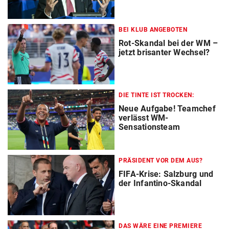
BEI KLUB ANGEBOTEN
Rot-Skandal bei der WM –
jetzt brisanter Wechsel?
DIE TINTE IST TROCKEN:
Neue Aufgabe! Teamchef
verlässt WM-
Sensationsteam
PRÄSIDENT VOR DEM AUS?
FIFA-Krise: Salzburg und
der Infantino-Skandal
DAS WÄRE EINE PREMIERE