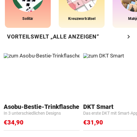
Solitär
Kreuzworträtsel
Mahj
chevron_right
VORTEILSWELT „ALLE ANZEIGEN“
Asobu-Bestie-Trinkflasche
DKT Smart
In 3 unterschiedlichen Designs
Das erste DKT mit Smart-Ap
€34,90
€31,90