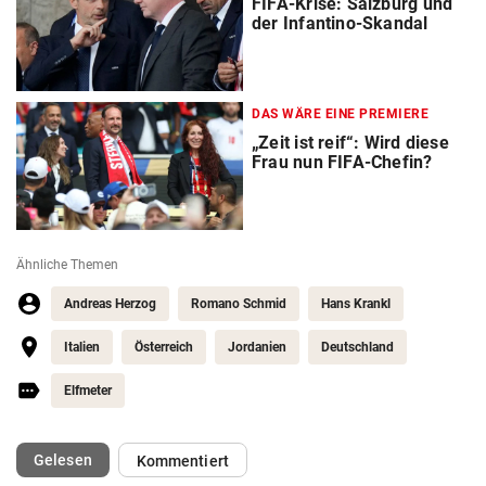
FIFA-Krise: Salzburg und
der Infantino-Skandal
DAS WÄRE EINE PREMIERE
„Zeit ist reif“: Wird diese
Frau nun FIFA-Chefin?
Ähnliche Themen
Andreas Herzog
Romano Schmid
Hans Krankl
Italien
Österreich
Jordanien
Deutschland
Elfmeter
(ausgewählt)
Gelesen
Kommentiert