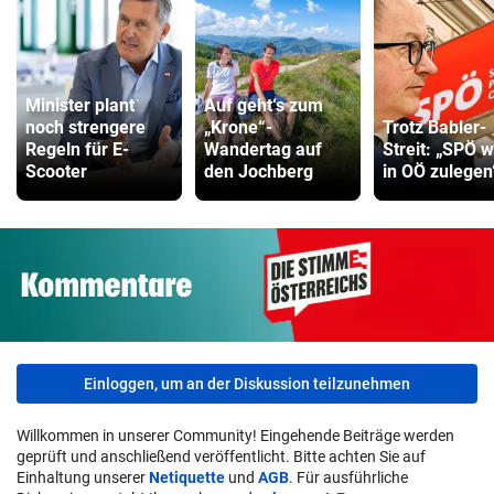
Minister plant
Auf geht‘s zum
noch strengere
„Krone“-
Trotz Babler-
Regeln für E-
Wandertag auf
Streit: „SPÖ w
Scooter
den Jochberg
in OÖ zulegen
Einloggen, um an der Diskussion teilzunehmen
Willkommen in unserer Community! Eingehende Beiträge werden
geprüft und anschließend veröffentlicht. Bitte achten Sie auf
Einhaltung unserer
Netiquette
und
AGB
. Für ausführliche