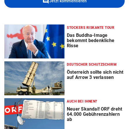
comment
Jetzt kommentieren
STOCKERS RISKANTE TOUR
Das Buddha-Image
bekommt bedenkliche
Risse
DEUTSCHER SCHUTZSCHIRM
Österreich sollte sich nicht
auf Arrow 3 verlassen
AUCH BEI IHNEN?
Neuer Skandal! ORF dreht
64.000 Gebührenzahlern
ab