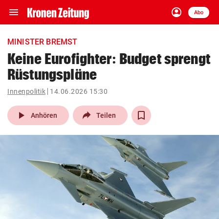
menu
account_circle
Navigation
Anmelden
Abo
close
Schließen
ein-/ausklappen
MINISTER BREMST
Abonnieren
Keine Eurofighter: Budget sprengt
Rüstungspläne
account_circle
arrow_right
Anmelden
Innenpolitik
14.06.2026 15:30
pin_drop
arrow_right
Bundesland auswäh
Wien
play_arrow
Anhören
Teilen
bookmark
Merkliste
Suchbegriff
search
eingeben