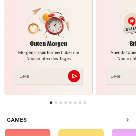
Guten Morgen
Br
Morgens topinformiert über die
Abends topin
Nachrichten des Tages
Nachrich
send
E-Mail
E-Mail
Abschicken
chevron_right
GAMES