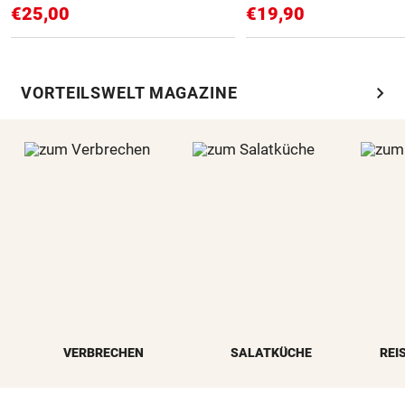
€25,00
€19,90
chevron_right
VORTEILSWELT MAGAZINE
VERBRECHEN
SALATKÜCHE
REI