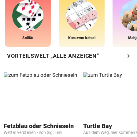
Solitär
Kreuzworträtsel
Mahj
chevron_right
VORTEILSWELT „ALLE ANZEIGEN“
Fetzblau oder Schnieseln
Turtle Bay
Wetter verstehen - von Sigi Fink
Aus dem Weg, hier kommen w