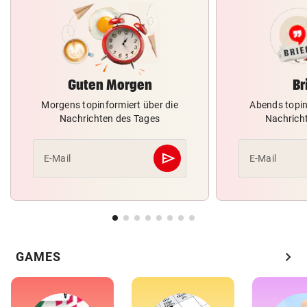
Guten Morgen
Br
Morgens topinformiert über die
Abends topin
Nachrichten des Tages
Nachrich
send
E-Mail
E-Mail
Abschicken
chevron_right
GAMES