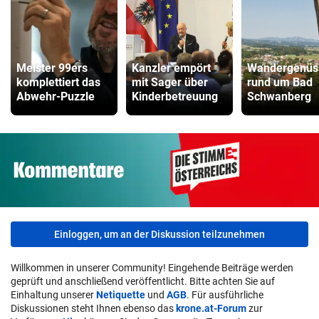
Meister 99ers
Kanzler empört
Wandergenüs
komplettiert das
mit Sager über
rund um Bad
Abwehr-Puzzle
Kinderbetreuung
Schwanberg
Einloggen, um an der Diskussion teilzunehmen
Willkommen in unserer Community! Eingehende Beiträge werden
geprüft und anschließend veröffentlicht. Bitte achten Sie auf
Einhaltung unserer
Netiquette
und
AGB
. Für ausführliche
Diskussionen steht Ihnen ebenso das
krone.at-Forum
zur