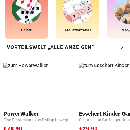
Solitär
Kreuzworträtsel
Mahj
chevron_right
VORTEILSWELT „ALLE ANZEIGEN“
PowerWalker
Eine Empfehlung von Philipp bewegt
Schürze und Gartengerätet
€78,90
€29,90