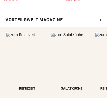
chevron_right
VORTEILSWELT MAGAZINE
REISEZEIT
SALATKÜCHE
REI