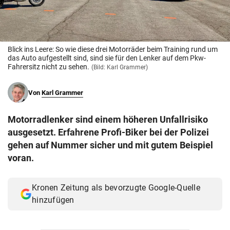
© Krone Multimedia GmbH & Co KG 2026
Muthgasse 2, 1190 Wien
Blick ins Leere: So wie diese drei Motorräder beim Training rund um
das Auto aufgestellt sind, sind sie für den Lenker auf dem Pkw-
Fahrersitz nicht zu sehen.
(Bild: Karl Grammer)
Von
Karl Grammer
Motorradlenker sind einem höheren Unfallrisiko
ausgesetzt. Erfahrene Profi-Biker bei der Polizei
gehen auf Nummer sicher und mit gutem Beispiel
voran.
Kronen Zeitung als bevorzugte Google-Quelle
hinzufügen