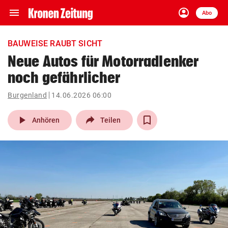
menu
account_circle
Navigation
Anmelden
Abo
close
Schließen
ein-/ausklappen
BAUWEISE RAUBT SICHT
Abonnieren
Neue Autos für Motorradlenker
noch gefährlicher
account_circle
arrow_right
Anmelden
Burgenland
14.06.2026 06:00
pin_drop
arrow_right
Bundesland auswäh
Wien
play_arrow
Anhören
Teilen
bookmark
Merkliste
Suchbegriff
search
eingeben