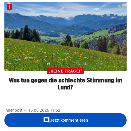
„KEINE FRAGE!“
Was tun gegen die schlechte Stimmung im
Land?
Innenpolitik
15.06.2026 11:52
comment
Jetzt kommentieren