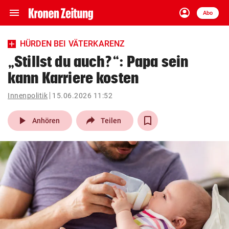
menu
account_circle
Navigation
Anmelden
Abo
close
Schließen
ein-/ausklappen
HÜRDEN BEI VÄTERKARENZ
Abonnieren
„Stillst du auch?“: Papa sein
kann Karriere kosten
account_circle
arrow_right
Anmelden
Innenpolitik
15.06.2026 11:52
pin_drop
arrow_right
Bundesland auswäh
Wien
play_arrow
Anhören
Teilen
bookmark
Merkliste
Suchbegriff
search
eingeben