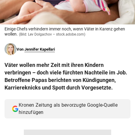
© Krone Multimedia GmbH & Co KG 2026
Muthgasse 2, 1190 Wien
Einige Chefs verhindern immer noch, wenn Väter in Karenz gehen
wollen.
(Bild: Lev Dolgachov – stock.adobe.com)
Von
Jennifer Kapellari
Väter wollen mehr Zeit mit ihren Kindern
verbringen – doch viele fürchten Nachteile im Job.
Betroffene Papas berichten von Kündigungen,
Karriereknicks und Spott durch Vorgesetzte.
Kronen Zeitung als bevorzugte Google-Quelle
hinzufügen