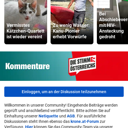
Bei
Abschiebever
Vermisstes
Zu wenig Wasser:
mit HIV-
Kätzchen-Quartett
Kanu-Pionier
Ansteckung
ist wieder vereint
erhebt Vorwürfe
gedroht
Einloggen, um an der Diskussion teilzunehmen
Willkommen in unserer Community! Eingehende Beiträge werden
geprüft und anschließend veröffentlicht. Bitte achten Sie auf
Einhaltung unserer
Netiquette
und
AGB
. Für ausführliche
Diskussionen steht Ihnen ebenso das
krone.at-Forum
zur
Verfügung.
Hier
können Sie das Community-Team via unserer