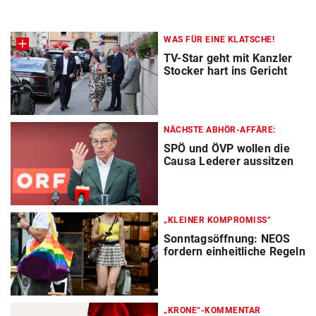
WAS FÜR EINE KLATSCHE!
TV-Star geht mit Kanzler
Stocker hart ins Gericht
NÄCHSTE ABHÖR-AFFÄRE:
SPÖ und ÖVP wollen die
Causa Lederer aussitzen
„KLEINER KOMPROMISS“
Sonntagsöffnung: NEOS
fordern einheitliche Regeln
„KRONE“-KOMMENTAR