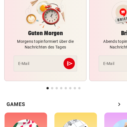
Guten Morgen
Br
Morgens topinformiert über die
Abends topin
Nachrichten des Tages
Nachrich
send
E-Mail
E-Mail
Abschicken
chevron_right
GAMES