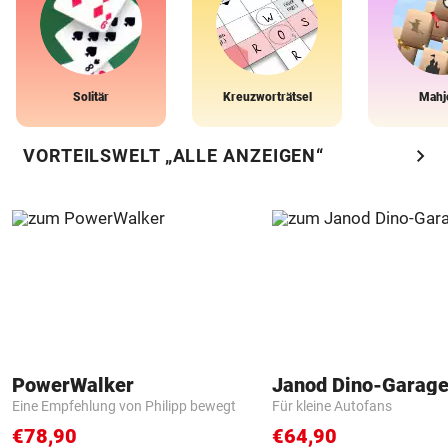
Solitär
Kreuzworträtsel
Mahj
chevron_right
VORTEILSWELT „ALLE ANZEIGEN“
PowerWalker
Janod Dino-Garag
Eine Empfehlung von Philipp bewegt
Für kleine Autofans
€78,90
€64,90