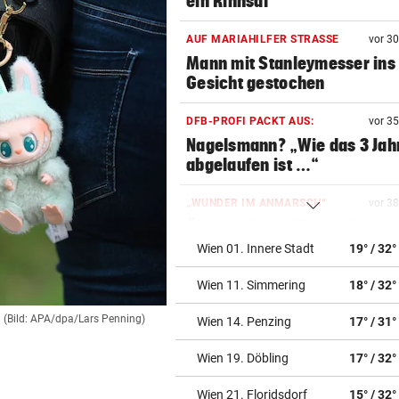
ein Rinnsal
AUF MARIAHILFER STRASSE
vor 3
Mann mit Stanleymesser ins
Gesicht gestochen
DFB-PROFI PACKT AUS:
vor 3
Nagelsmann? „Wie das 3 Jah
abgelaufen ist …“
„WUNDER IM ANMARSCH“
vor 3
Ö3-Star Gabi Hiller teilt
zuckersüße Baby-News
Wien 01. Innere Stadt
19° / 32°
Wien 11. Simmering
18° / 32°
42 FLORIANI IM EINSATZ
vor 3
Schwammerlsucher in steil
(Bild: APA/dpa/Lars Penning)
Wien 14. Penzing
17° / 31°
Gelände gestürzt
Wien 19. Döbling
17° / 32°
NACH ANSTURM AUF CEUTA
vor 4
Streit zwischen Rom und Mad
Wien 21. Floridsdorf
15° / 32°