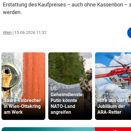
Erstattung des Kaufpreises – auch ohne Kassenbon –
werden.
Wien
15.06.2026 11:32
US-
Geheimdienste:
Säure-Einbrecher
Putin könnte
Hilfe aus der Lu
in Wien-Ottakring
NATO-Land
Jubiläum der
am Werk
angreifen
ARA-Retter