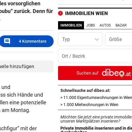
es vorsorglichen
Brunner vermittelt
bubu“ zurück. Denn für
IMMOBILIEN WIEN
ZUR LAGE DER PARTEIEN
vor 4
.
FPÖ immer stärker, zieht je
IMMOBILIEN
JOBS
AUTOS
BAZAR
die ÖVP-Reißleine?
Typ
comment
4
Kommentare
AM HEIMWEG
vor ein
Fußgänger getötet: Lenker
flüchtet nach Unfall
uelle hinzufügen
SERIE GEHT WEITER
vor ein
Suchen auf
Säure-Einbrecher in Wien-
Ottakring am Werk
t und
Schnellsuche auf dibeo.at:
ass sich Hände und
> 11.000 Eigentumswohnungen in Wie
ALLE TITEL WEG, ABER:
vor ein
llen eine potenzielle
in neue
> 1.000 Mietwohnungen in Wien
Ex-Prinz Andrew soll royales
ma am Montag.
Begräbnis erhalten
Möchten Sie jetzt eine private Immobilie
unseren Marktplätzen inserieren?
NACH „KRONE“-BERICHT
vor ein
chfigur“ mit der
Private Immobilie inserieren und in di
in neuem Tab öffnen