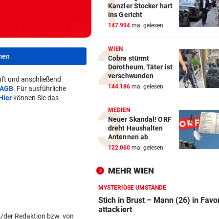
Kanzler Stocker hart
ins Gericht
147.994
mal gelesen
WIEN
men
Cobra stürmt
Dorotheum, Täter ist
verschwunden
ft und anschließend
144.186
mal gelesen
AGB
. Für ausführliche
Hier
können Sie das
MEDIEN
Neuer Skandal! ORF
dreht Haushalten
Antennen ab
122.060
mal gelesen
MEHR WIEN
MYSTERIÖSE UMSTÄNDE
Stich in Brust – Mann (26) in Favo
attackiert
s/der Redaktion bzw. von