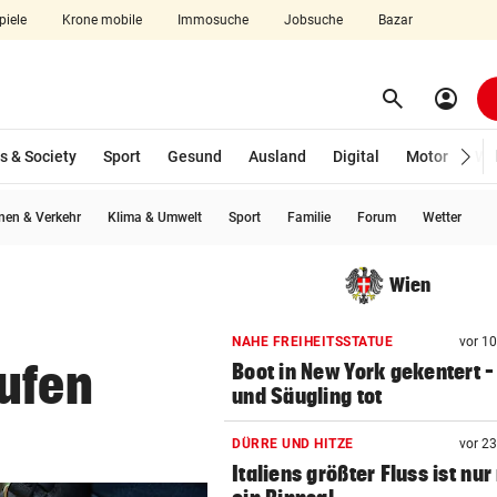
piele
Krone mobile
Immosuche
Jobsuche
Bazar
search
account_circle
Menü aufklappen
Suchen
s & Society
Sport
Gesund
Ausland
Digital
Motor
Wir
en & Verkehr
Klima & Umwelt
Sport
Familie
Forum
Wetter
len
Wien
NAHE FREIHEITSSTATUE
vor 1
rufen
Boot in New York gekentert –
und Säugling tot
DÜRRE UND HITZE
vor 2
Italiens größter Fluss ist nu