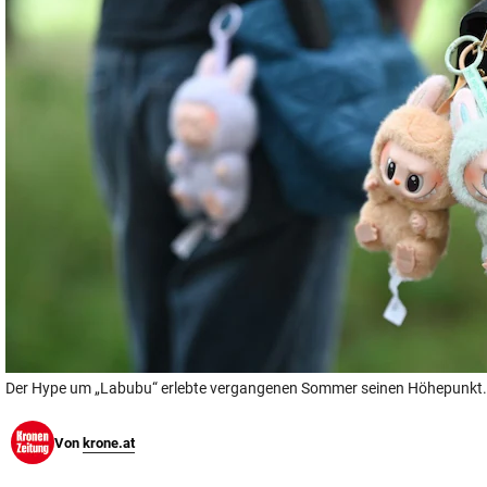
© Krone Multimedia GmbH & Co KG 2026
Muthgasse 2, 1190 Wien
Der Hype um „Labubu“ erlebte vergangenen Sommer seinen Höhepunkt.
Von
krone.at