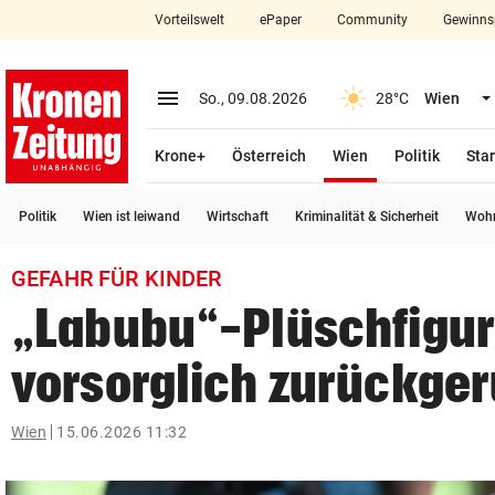
Vorteilswelt
ePaper
Community
Gewinns
close
Schließen
menu
Menü aufklappen
So., 09.08.2026
28°C
Wien
Abonnieren
(ausgewählt)
Krone+
Österreich
Wien
Politik
Star
account_circle
arrow_right
Anmelden
Politik
Wien ist leiwand
Wirtschaft
Kriminalität & Sicherheit
Wohn
pin_drop
arrow_right
Bundesland auswäh
Wien
GEFAHR FÜR KINDER
bookmark
Merkliste
„Labubu“-Plüschfigur
vorsorglich zurückge
Suchbegriff
search
eingeben
Wien
15.06.2026 11:32