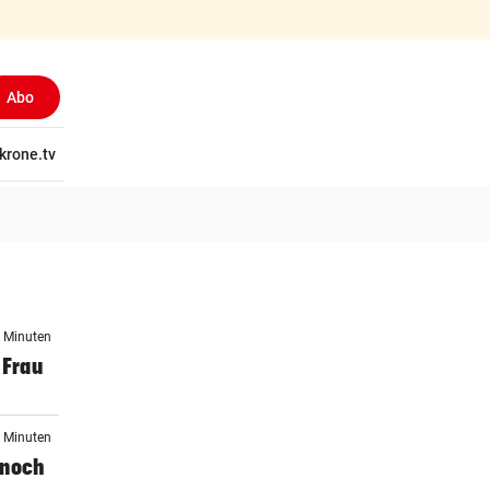
Abo
tschaft
krone.tv
Wissen
Gericht
Kolumnen
Freizeit
Reise
Ti
0 Minuten
 Frau
3 Minuten
r noch