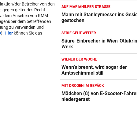
daktion/der Betreiber von den
AUF MARIAHILFER STRASSE
r, gegen geltendes Recht
Mann mit Stanleymesser ins Gesi
w. dem Ansehen von KMM
gestochen
gegenüber dem betreffenden
lgung zu verwenden und
B
).
Hier
können Sie das
SERIE GEHT WEITER
Säure-Einbrecher in Wien-Ottakri
Werk
WIENER DER WOCHE
Wenn‘s brennt, wird sogar der
Amtsschimmel still
MIT DROGEN IM GEPÄCK
Mädchen (8) von E-Scooter-Fahre
niedergerast