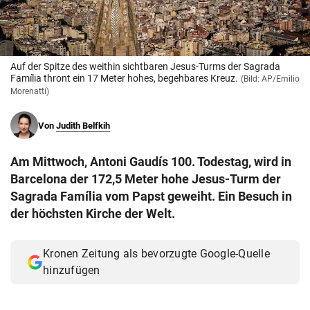
© Krone Multimedia GmbH & Co KG 2026
Muthgasse 2, 1190 Wien
Auf der Spitze des weithin sichtbaren Jesus-Turms der Sagrada
Família thront ein 17 Meter hohes, begehbares Kreuz.
(Bild: AP/Emilio
Morenatti)
Von
Judith Belfkih
Am Mittwoch, Antoni Gaudís 100. Todestag, wird in
Barcelona der 172,5 Meter hohe Jesus-Turm der
Sagrada Família vom Papst geweiht. Ein Besuch in
der höchsten Kirche der Welt.
Kronen Zeitung als bevorzugte Google-Quelle
hinzufügen