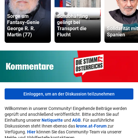
Sorge um
Schubhäftling
Fantasy-Genie
gelingt bei
George R. R.
Transport die
Solidarität mit
Martin (77)
Flucht
Spanien
Einloggen, um an der Diskussion teilzunehmen
Willkommen in unserer Community! Eingehende Beiträge werden
geprüft und anschließend veröffentlicht. Bitte achten Sie auf
Einhaltung unserer
Netiquette
und
AGB
. Für ausführliche
Diskussionen steht Ihnen ebenso das
krone.at-Forum
zur
Verfügung.
Hier
können Sie das Community-Team via unserer
Melde- und Abhilfestelle kontaktieren.