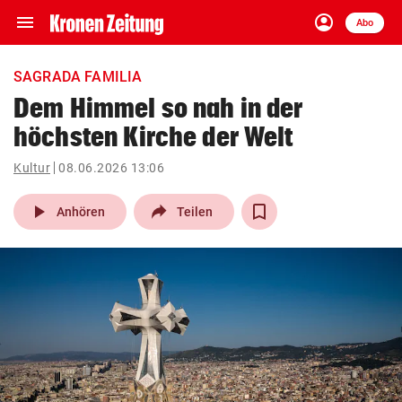
menu
account_circle
Navigation
Anmelden
Abo
close
Schließen
ein-/ausklappen
SAGRADA FAMILIA
Abonnieren
Dem Himmel so nah in der
höchsten Kirche der Welt
account_circle
arrow_right
Anmelden
Kultur
08.06.2026 13:06
pin_drop
arrow_right
Bundesland auswäh
Wien
play_arrow
Anhören
Teilen
bookmark
Merkliste
Suchbegriff
search
eingeben