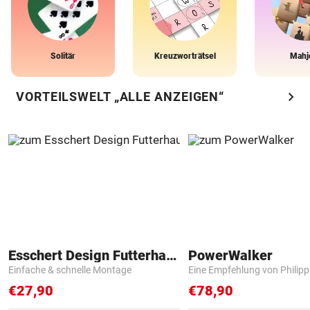
Solitär
Kreuzworträtsel
Mahj
chevron_right
VORTEILSWELT „ALLE ANZEIGEN“
Esschert Design Futterhaus
PowerWalker
Einfache & schnelle Montage
Eine Empfehlung von Philip
€27,90
€78,90