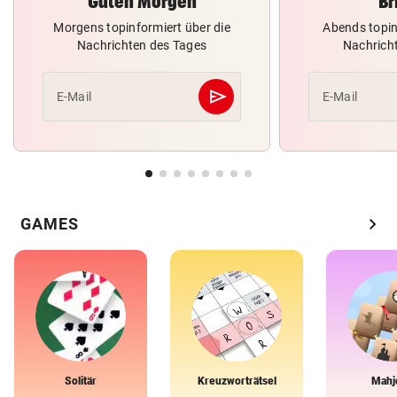
Guten Morgen
Br
Morgens topinformiert über die
Abends topin
Nachrichten des Tages
Nachrich
send
E-Mail
E-Mail
Abschicken
chevron_right
GAMES
Solitär
Kreuzworträtsel
Mahj