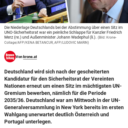
© Krone Multimedia GmbH & Co KG 2026
Muthgasse 2, 1190 Wien
Die Niederlage Deutschlands bei der Abstimmung über einen Sitz im
UNO-Sicherheitsrat war ein peinliche Schlappe für Kanzler Friedrich
Merz (re.) und Außenminister Johann Wadephul (li.).
(Bild: Krone-
Collage/AFP/KENA BETANCUR, AFP/LUDOVIC MARIN)
Von
krone.at
Deutschland wird sich nach der gescheiterten
Kandidatur für den Sicherheitsrat der Vereinten
Nationen erneut um einen Sitz im mächtigsten UN-
Gremium bewerben, nämlich für die Periode
2035/36. Deutschland war am Mittwoch in der UN-
Generalversammlung in New York bereits im ersten
Wahlgang unerwartet deutlich Österreich und
Portugal unterlegen.