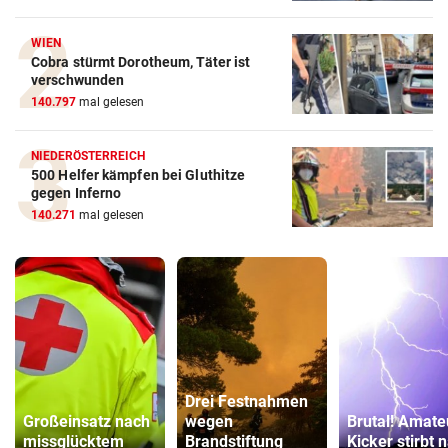
WIEN
Cobra stürmt Dorotheum, Täter ist
verschwunden
140.797
mal gelesen
NIEDERÖSTERREICH
500 Helfer kämpfen bei Gluthitze
gegen Inferno
140.271
mal gelesen
Drei Festnahmen
Großeinsatz nach
wegen
Brutal! Amate
missglücktem
Brandstiftung
Kicker stirbt 