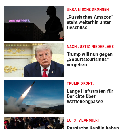
UKRAINISCHE DROHNEN
„Russisches Amazon“
steht weiterhin unter
Beschuss
NACH JUSTIZ-NIEDERLAGE
Trump will nun gegen
„Geburtstourismus“
vorgehen
TRUMP DROHT:
Lange Haftstrafen für
Berichte über
Waffenengpässe
EU IST ALARMIERT
Russische Kanäle haben