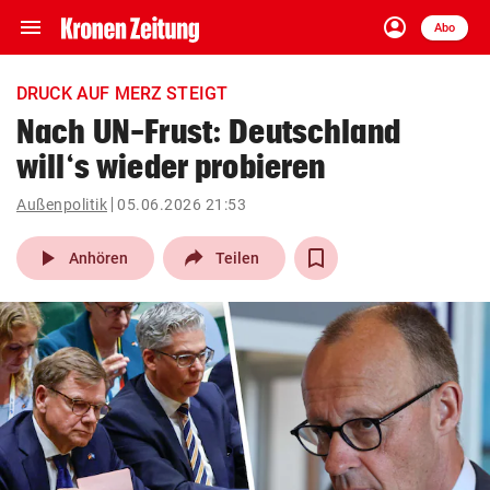
menu
account_circle
Navigation
Anmelden
Abo
close
Schließen
ein-/ausklappen
DRUCK AUF MERZ STEIGT
Abonnieren
Nach UN-Frust: Deutschland
will‘s wieder probieren
account_circle
arrow_right
Anmelden
Außenpolitik
05.06.2026 21:53
pin_drop
arrow_right
Bundesland auswäh
Wien
play_arrow
Anhören
Teilen
bookmark
Merkliste
Suchbegriff
search
eingeben