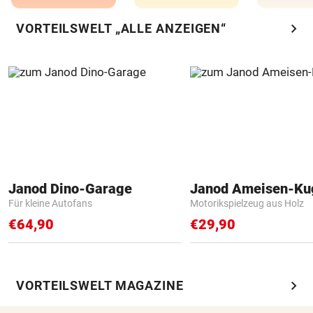
chevron_right
VORTEILSWELT „ALLE ANZEIGEN“
Janod Dino-Garage
Janod Ameisen-Ku
Für kleine Autofans
Motorikspielzeug aus Holz
€64,90
€29,90
chevron_right
VORTEILSWELT MAGAZINE