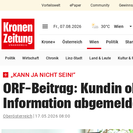
Vorteilswelt
ePaper
Community
Gewinns
close
Schließen
menu
Menü aufklappen
Fr., 07.08.2026
30°C
Wien
Abonnieren
(ausgewählt)
Krone+
Österreich
Wien
Politik
Star
account_circle
arrow_right
Anmelden
Politik
Wirtschaft
Chronik
Linz-Stadt
Land & Leute
Kultur & F
pin_drop
arrow_right
Bundesland auswäh
Wien
„KANN JA NICHT SEIN!“
bookmark
Merkliste
ORF-Beitrag: Kundin 
Information abgemeld
Suchbegriff
search
eingeben
Oberösterreich
17.05.2026 08:00