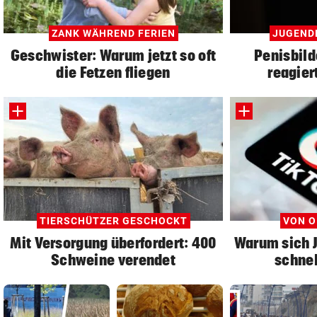
ZANK WÄHREND FERIEN
JUGEND
Geschwister: Warum jetzt so oft
Penisbild
die Fetzen fliegen
reagier
TIERSCHÜTZER GESCHOCKT
VON O
Mit Versorgung überfordert: 400
Warum sich 
Schweine verendet
schnel