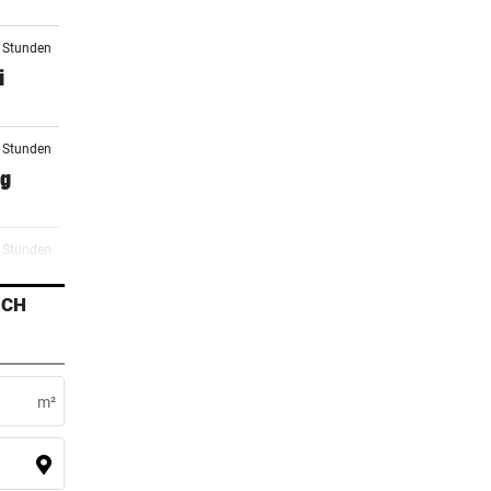
3 Stunden
i
4 Stunden
ag
5 Stunden
etzt
ICH
6 Stunden
e
m²
7 Stunden