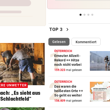
Lottogewinner schickte obs
Bilder an Teenager
DRAMATISCHE RETTUNG
vor 
„In der Wohnung war es ver
chevron_right
TOP 3
und stockfinster“
(ausgewählt)
Gelesen
Kommentiert
IM WAGEN EINGEKLEMMT
vor 
Autolenker (81) starb nach
ÖSTERREICH
Kollision mit Linienbus
Erneuter Allzeit-
Rekord ++ Hitze
noch nicht vorbei
STRASSENUMFRAGE
vor 
159.323
mal gelesen
Linzer kämpfen aktuell gege
heiße Temperaturen
ÖSTERREICH
RE UNWETTER
Das waren die
heißesten Orte ++
ach: „Es sieht aus
So geht es weiter
Schlachtfeld“
156.409
mal gelesen