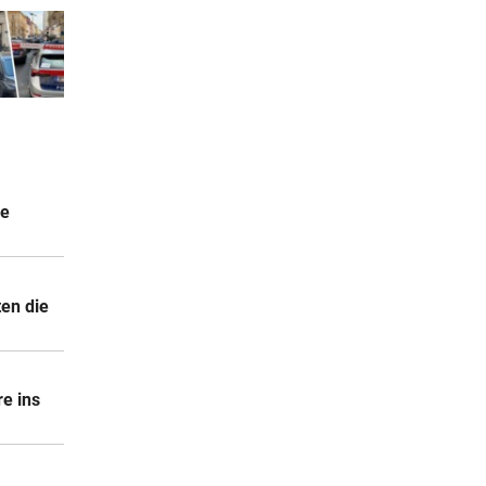
ie
ten die
e ins