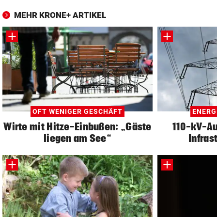
MEHR KRONE+ ARTIKEL
OFT WENIGER GESCHÄFT
ENERG
Wirte mit Hitze-Einbußen: „Gäste
110-kV-Au
liegen am See“
Infras