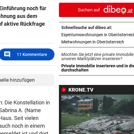
Geschäft von Rosenbauer
Einführung noch für
Suchen auf
Mahnung aus dem
NEUES MODELL
vor 
f aktive Rückfrage
Regeln bei Deutschkursen w
Schnellsuche auf dibeo.at:
jetzt verschärft
Eigentumswohnungen in Oberösterreic
in ne
Mietwohnungen in Oberösterreich
CHEF VON VERSICHERUNG:
vor 
„Ein kalkulierbares Wetter gi
comment
11
Kommentare
Möchten Sie jetzt eine private Immobilie
nicht mehr“
unseren Marktplätzen inserieren?
Private Immobilie inserieren und in di
in neuem Tab öffnen
durchschalten
IM STRÖMENDEN REGEN
vor 
Herrl und Hund flogen mit Au
uelle hinzufügen
über Leitschiene
KRONE.TV
FAZIT NACH EINEM MONAT
vor 
 Die Konstellation in
Bäcker zu Steuersenkung: „
. Sabrina A. (Name
Kunden ist das egal“
aus. Seit vielen
 auch noch in einem
MYSTERIÖSE „GRAFFITIS“
vor 1
emeldet ist und dort