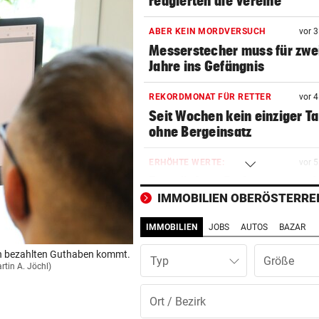
reagierten die Vereine
ABER KEIN MORDVERSUCH
vor 
Messerstecher muss für zwe
Jahre ins Gefängnis
REKORDMONAT FÜR RETTER
vor 
Seit Wochen kein einziger T
ohne Bergeinsatz
ERHÖHTE WERTE:
vor 
Der nächste Badesee muss j
geschlossen werden
IMMOBILIEN OBERÖSTERRE
IMMOBILIEN
JOBS
AUTOS
BAZAR
OBERÖSTERREICH
vor 
„Wer will mich?“: Diese Tier
on bezahlten Guthaben kommt.
Typ
haben kein Zuhause
artin A. Jöchl)
FEUERWEHR-AUSSTATTER
vor 
Waldbrände „befeuern“ das