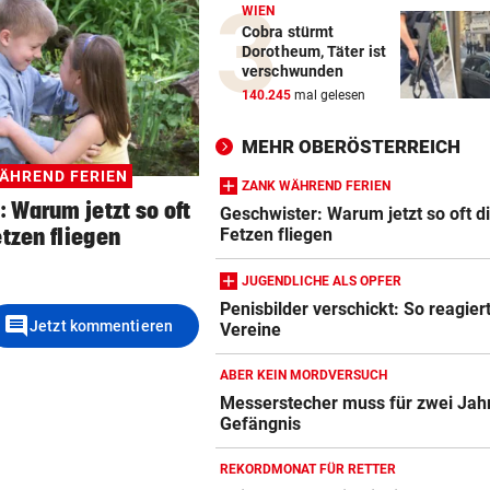
WIEN
Cobra stürmt
Dorotheum, Täter ist
verschwunden
140.245
mal gelesen
MEHR OBERÖSTERREICH
ÄHREND FERIEN
ZANK WÄHREND FERIEN
 Warum jetzt so oft
Geschwister: Warum jetzt so oft d
etzen fliegen
Fetzen fliegen
JUGENDLICHE ALS OPFER
Penisbilder verschickt: So reagier
comment
Jetzt kommentieren
Vereine
ABER KEIN MORDVERSUCH
Messerstecher muss für zwei Jahr
Gefängnis
REKORDMONAT FÜR RETTER