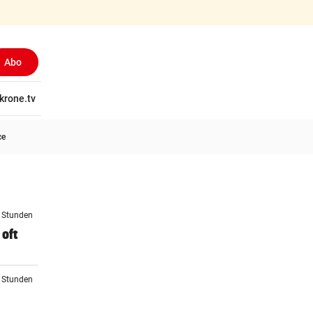
Abo
tschaft
krone.tv
Wissen
Gericht
Kolumnen
Freizeit
Reise
Ti
ce
2 Stunden
oft
3 Stunden