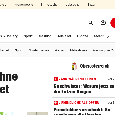
piele
Krone mobile
Immosuche
Jobsuche
Bazar
search
account_circle
Menü aufklappen
Suchen
s & Society
Sport
Gesund
Ausland
Digital
Motor
Wir
reizeit
Sport
Sonderthemen
Wetter
Mehr davon
Austria goes Zr
len
Oberösterreich
ohne
ZANK WÄHREND FERIEN
vor 
et
Geschwister: Warum jetzt so 
die Fetzen fliegen
JUGENDLICHE ALS OPFER
vor 
Penisbilder verschickt: So