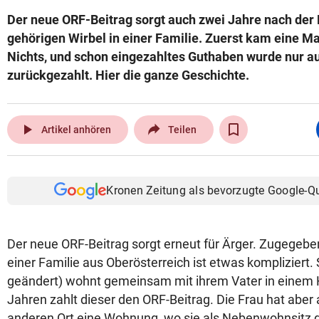
Der neue ORF-Beitrag sorgt auch zwei Jahre nach der 
gehörigen Wirbel in einer Familie. Zuerst kam eine 
Nichts, und schon eingezahltes Guthaben wurde nur au
zurückgezahlt. Hier die ganze Geschichte.
play_arrow
Artikel anhören
Teilen
Kronen Zeitung als bevorzugte Google-Q
Der neue ORF-Beitrag sorgt erneut für Ärger. Zugegeben:
einer Familie aus Oberösterreich ist etwas kompliziert
geändert) wohnt gemeinsam mit ihrem Vater in einem H
Jahren zahlt dieser den ORF-Beitrag. Die Frau hat aber
anderen Ort eine Wohnung, wo sie als Nebenwohnsitz g