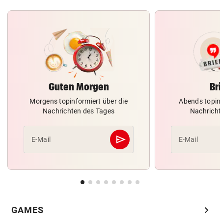
Guten Morgen
Br
Morgens topinformiert über die
Abends topin
Nachrichten des Tages
Nachrich
send
E-Mail
E-Mail
Abschicken
chevron_right
GAMES