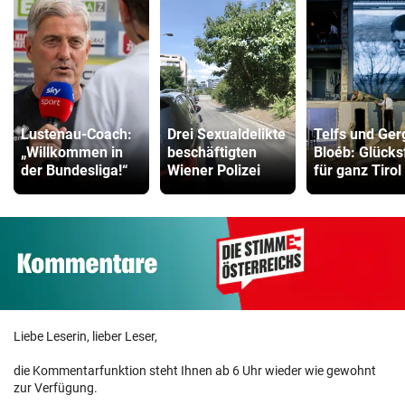
Lustenau-Coach:
Drei Sexualdelikte
Telfs und Ger
„Willkommen in
beschäftigten
Bloéb: Glücksf
der Bundesliga!“
Wiener Polizei
für ganz Tirol
Liebe Leserin, lieber Leser,
die Kommentarfunktion steht Ihnen ab 6 Uhr wieder wie gewohnt
zur Verfügung.