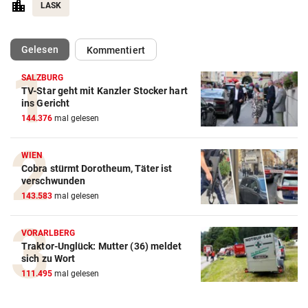
LASK
(ausgewählt)
Gelesen
Kommentiert
SALZBURG
TV-Star geht mit Kanzler Stocker hart
Action-Cam Vergleich
ins Gericht
144.376
mal gelesen
ZUM VERGLEICH
Crosstrainer Vergleich
WIEN
Cobra stürmt Dorotheum, Täter ist
ZUM VERGLEICH
verschwunden
143.583
mal gelesen
E-Bike Vergleich
ZUM VERGLEICH
VORARLBERG
Traktor-Unglück: Mutter (36) meldet
Elektro-Scooter Vergleich
sich zu Wort
ZUM VERGLEICH
111.495
mal gelesen
Ergometer Vergleich