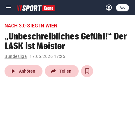
menu
account_circle
Navigation
Anmelden
Abo
close
Schließen
ein-/ausklappen
NACH 3:0-SIEG IN WIEN
Abonnieren
„Unbeschreibliches Gefühl!“ Der
LASK ist Meister
account_circle
arrow_right
Anmelden
Bundesliga
17.05.2026 17:25
pin_drop
arrow_right
Bundesland auswäh
Wien
play_arrow
Anhören
Teilen
bookmark
Merkliste
Suchbegriff
search
eingeben