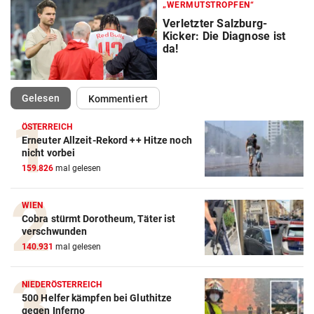
„WERMUTSTROPFEN“
Verletzter Salzburg-
Kicker: Die Diagnose ist
da!
(ausgewählt)
Gelesen
Kommentiert
ÖSTERREICH
Erneuter Allzeit-Rekord ++ Hitze noch
Action-Cam Vergleich
nicht vorbei
159.826
mal gelesen
ZUM VERGLEICH
Crosstrainer Vergleich
WIEN
Cobra stürmt Dorotheum, Täter ist
ZUM VERGLEICH
verschwunden
140.931
mal gelesen
E-Bike Vergleich
ZUM VERGLEICH
NIEDERÖSTERREICH
500 Helfer kämpfen bei Gluthitze
Elektro-Scooter Vergleich
gegen Inferno