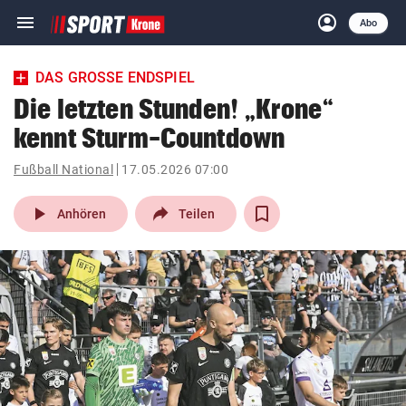
menu
account_circle
Navigation
Anmelden
Abo
close
Schließen
ein-/ausklappen
DAS GROSSE ENDSPIEL
Abonnieren
Die letzten Stunden! „Krone“
kennt Sturm-Countdown
account_circle
arrow_right
Anmelden
Fußball National
17.05.2026 07:00
pin_drop
arrow_right
Bundesland auswäh
Wien
play_arrow
Anhören
Teilen
bookmark
Merkliste
Suchbegriff
search
eingeben