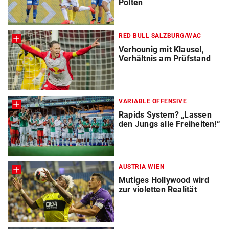
Pölten
RED BULL SALZBURG/WAC
Verhounig mit Klausel,
Verhältnis am Prüfstand
VARIABLE OFFENSIVE
Rapids System? „Lassen
den Jungs alle Freiheiten!“
AUSTRIA WIEN
Mutiges Hollywood wird
zur violetten Realität