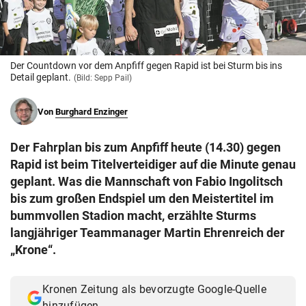
© Krone Multimedia GmbH & Co KG 2026
Muthgasse 2, 1190 Wien
Der Countdown vor dem Anpfiff gegen Rapid ist bei Sturm bis ins
Detail geplant.
(Bild: Sepp Pail)
Von
Burghard Enzinger
Der Fahrplan bis zum Anpfiff heute (14.30) gegen
Rapid ist beim Titelverteidiger auf die Minute genau
geplant. Was die Mannschaft von Fabio Ingolitsch
bis zum großen Endspiel um den Meistertitel im
bummvollen Stadion macht, erzählte Sturms
langjähriger Teammanager Martin Ehrenreich der
„Krone“.
Kronen Zeitung als bevorzugte Google-Quelle
hinzufügen