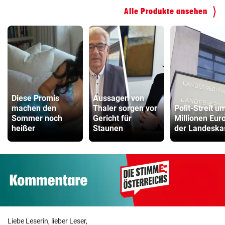
Alle Produkte ansehen
Diese Promis
Aussagen von
machen den
Thaler sorgen vor
Polit-Streit u
Sommer noch
Gericht für
Millionen Euro
heißer
Staunen
der Landeska
Liebe Leserin, lieber Leser,