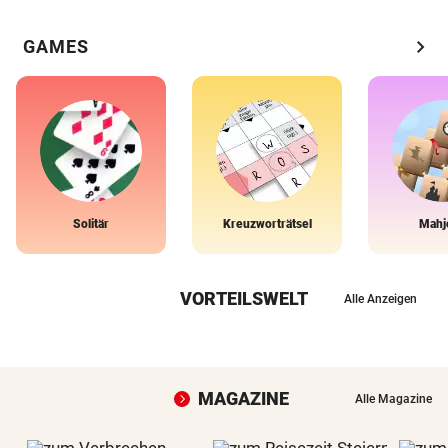
chevron_right
GAMES
Solitär
Kreuzworträtsel
Mahj
VORTEILSWELT
Alle Anzeigen
MAGAZINE
Alle Magazine