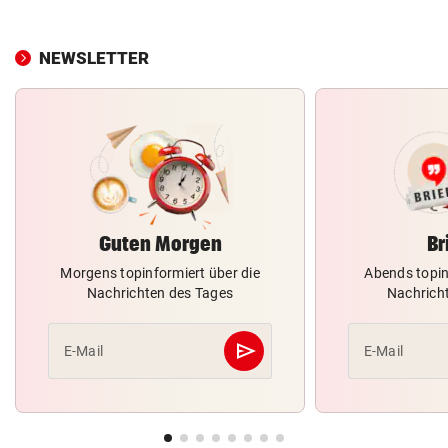
NEWSLETTER
Guten Morgen
Br
Morgens topinformiert über die
Abends topin
Nachrichten des Tages
Nachrich
send
E-Mail
E-Mail
Abschicken